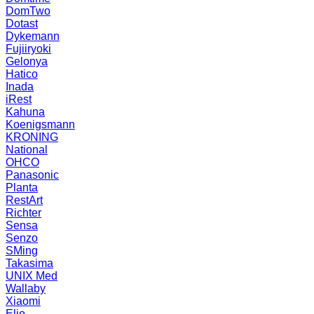
DomTwo
Dotast
Dykemann
Fujiiryoki
Gelonya
Hatico
Inada
iRest
Kahuna
Koenigsmann
KRONING
National
OHCO
Panasonic
Planta
RestArt
Richter
Sensa
Senzo
SMing
Takasima
UNIX Med
Wallaby
Xiaomi
Elio