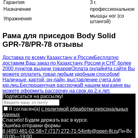
Гарантия
3 г.
Назначение
профессиональное
мышцы ног (со
Упражнения
штангой)
Рама для приседов Body Solid
GPR-78/PR-78 отзывы
Доставка по всему Казахстану и России
Бесплатно
доставим Ваш заказ по Казахстану, России и СНГ более
2000 пунктов выдачи товаров
Оплата онлайн
На сайте Вы
можете оплатить товар любым удобным способом!
Наличные, картой, он-лайн, выставление счета для
юр.лиц.
Беспроцентная рассрочка
В нашем магазине вы
можете оформить рассрочку на срок до 2-х лет.
Подписаться на рассылкy!
Я согласен(a)
с политикой обработки персональных
данных
Спасибо! Будем держать вас в курсе.
Ошибка отправки формы
8 (495) 481-02-58
+7 (717) 272-71-54
info@open-fit.ru
Пн-Вс
10:00—19:00