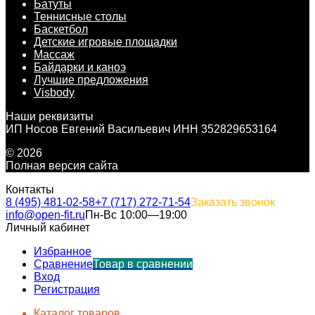
Батуты
Теннисные столы
Баскетбол
Детские игровые площадки
Массаж
Байдарки и каноэ
Лучшие предложения
Visbody
Наши реквизиты
ИП Носов Евгений Васильевич ИНН 352829653164
© 2026
Полная версия сайта
Контакты
8 (495) 481-02-58
+7 (717) 272-71-54
Заказать звонок
info@open-fit.ru
Пн-Вс 10:00—19:00
Личный кабинет
Избранное
Сравнение
Товар в сравнении
Вход
Регистрация
Каталог товаров