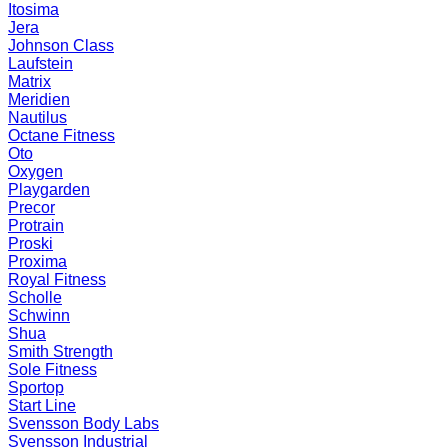
Itosima
Jera
Johnson Class
Laufstein
Matrix
Meridien
Nautilus
Octane Fitness
Oto
Oxygen
Playgarden
Precor
Protrain
Proski
Proxima
Royal Fitness
Scholle
Schwinn
Shua
Smith Strength
Sole Fitness
Sportop
Start Line
Svensson Body Labs
Svensson Industrial