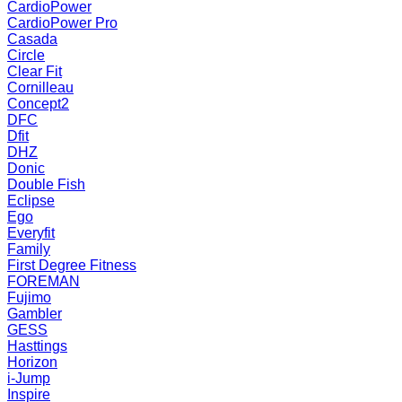
CardioPower
CardioPower Pro
Casada
Circle
Clear Fit
Cornilleau
Concept2
DFC
Dfit
DHZ
Donic
Double Fish
Eclipse
Ego
Everyfit
Family
First Degree Fitness
FOREMAN
Fujimo
Gambler
GESS
Hasttings
Horizon
i-Jump
Inspire