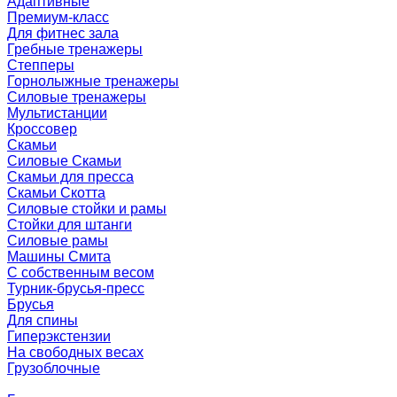
Адаптивные
Премиум-класс
Для фитнес зала
Гребные тренажеры
Степперы
Горнолыжные тренажеры
Силовые тренажеры
Мультистанции
Кроссовер
Скамьи
Силовые Скамьи
Скамьи для пресса
Скамьи Скотта
Силовые стойки и рамы
Стойки для штанги
Силовые рамы
Машины Смита
C собственным весом
Турник-брусья-пресс
Брусья
Для спины
Гиперэкстензии
На свободных весах
Грузоблочные