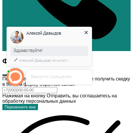
Алексей Давыдов
Здравствуйте!
Форма обратной связи
Алексей Давыдов
печатает...
Введите сообщение
После покупки темы дизайна, Вы можете получить скидку
в 80% на форму обратной связи!
Нажимая на кнопку Отправить, вы соглашаетесь на
обработку персональных данных
Перезвоните мне