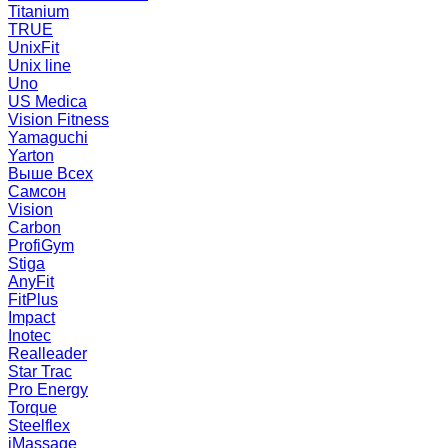
Titanium
TRUE
UnixFit
Unix line
Uno
US Medica
Vision Fitness
Yamaguchi
Yarton
Выше Всех
Самсон
Vision
Carbon
ProfiGym
Stiga
AnyFit
FitPlus
Impact
Inotec
Realleader
Star Trac
Pro Energy
Torque
Steelflex
iMassage