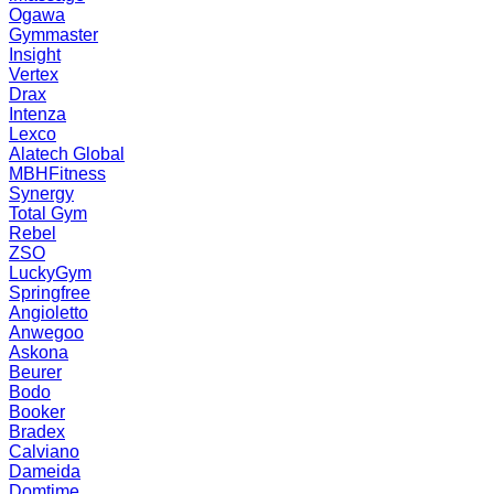
Ogawa
Gymmaster
Insight
Vertex
Drax
Intenza
Lexco
Alatech Global
MBHFitness
Synergy
Total Gym
Rebel
ZSO
LuckyGym
Springfree
Angioletto
Anwegoo
Askona
Beurer
Bodo
Booker
Bradex
Calviano
Dameida
Domtime