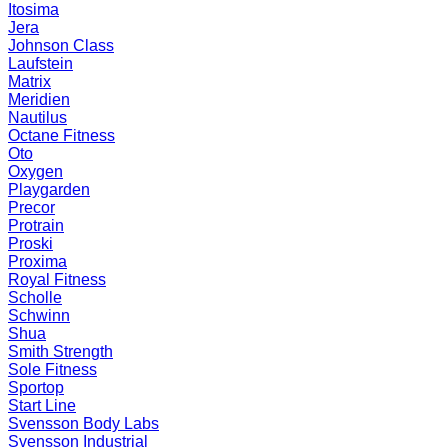
Itosima
Jera
Johnson Class
Laufstein
Matrix
Meridien
Nautilus
Octane Fitness
Oto
Oxygen
Playgarden
Precor
Protrain
Proski
Proxima
Royal Fitness
Scholle
Schwinn
Shua
Smith Strength
Sole Fitness
Sportop
Start Line
Svensson Body Labs
Svensson Industrial