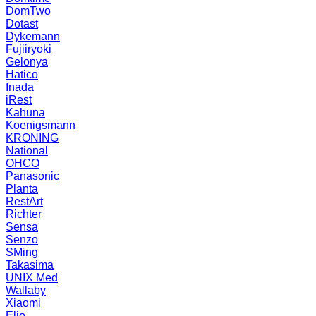
DomTwo
Dotast
Dykemann
Fujiiryoki
Gelonya
Hatico
Inada
iRest
Kahuna
Koenigsmann
KRONING
National
OHCO
Panasonic
Planta
RestArt
Richter
Sensa
Senzo
SMing
Takasima
UNIX Med
Wallaby
Xiaomi
Elio