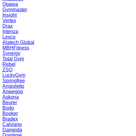
Ogawa
Gymmaster
Insight
Vertex
Drax
Intenza
Lexco
Alatech Global
MBHFitness
Synergy
Total Gym
Rebel
ZSO
LuckyGym
Springfree
Angioletto
Anwegoo
Askona
Beurer
Bodo
Booker
Bradex
Calviano
Dameida
Domtime