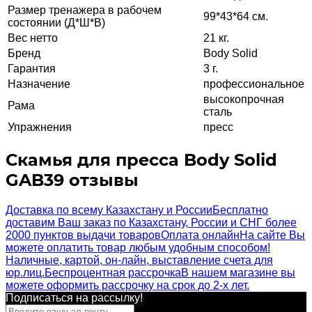
Размер тренажера в рабочем
99*43*64 см.
состоянии (Д*Ш*В)
Вес нетто
21 кг.
Бренд
Body Solid
Гарантия
3 г.
Назначение
профессиональное
высокопрочная
Рама
сталь
Упражнения
пресс
Скамья для пресса Body Solid
GAB39 отзывы
Доставка по всему Казахстану и России
Бесплатно
доставим Ваш заказ по Казахстану, России и СНГ более
2000 пунктов выдачи товаров
Оплата онлайн
На сайте Вы
можете оплатить товар любым удобным способом!
Наличные, картой, он-лайн, выставление счета для
юр.лиц.
Беспроцентная рассрочка
В нашем магазине вы
можете оформить рассрочку на срок до 2-х лет.
Подписаться на рассылкy!