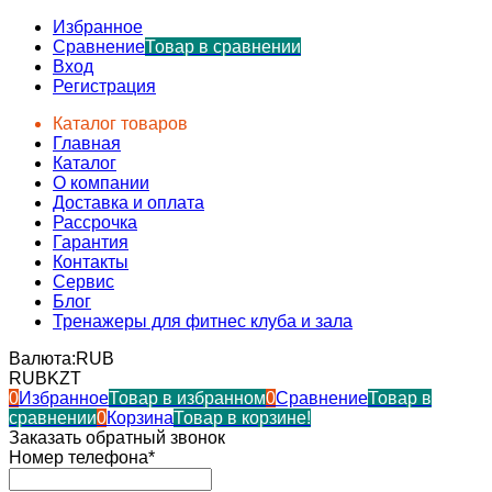
Избранное
Сравнение
Товар в сравнении
Вход
Регистрация
Каталог товаров
Главная
Каталог
О компании
Доставка и оплата
Рассрочка
Гарантия
Контакты
Сервис
Блог
Тренажеры для фитнес клуба и зала
Валюта:
RUB
RUB
KZT
0
Избранное
Товар в избранном
0
Сравнение
Товар в
сравнении
0
Корзина
Товар в корзине!
Заказать обратный звонок
Номер телефона*