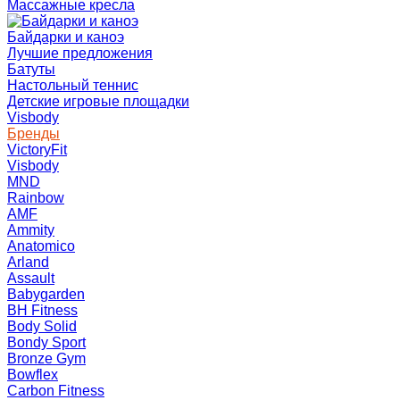
Массажные кресла
Байдарки и каноэ
Лучшие предложения
Батуты
Настольный теннис
Детские игровые площадки
Visbody
Бренды
VictoryFit
Visbody
MND
Rainbow
AMF
Ammity
Anatomico
Arland
Assault
Babygarden
BH Fitness
Body Solid
Bondy Sport
Bronze Gym
Bowflex
Carbon Fitness