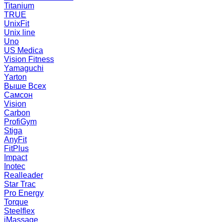
Titanium
TRUE
UnixFit
Unix line
Uno
US Medica
Vision Fitness
Yamaguchi
Yarton
Выше Всех
Самсон
Vision
Carbon
ProfiGym
Stiga
AnyFit
FitPlus
Impact
Inotec
Realleader
Star Trac
Pro Energy
Torque
Steelflex
iMassage