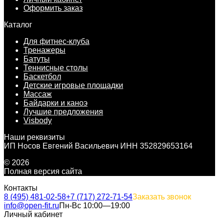
Оформить заказ
Каталог
Для фитнес-клуба
Тренажеры
Батуты
Теннисные столы
Баскетбол
Детские игровые площадки
Массаж
Байдарки и каноэ
Лучшие предложения
Visbody
Наши реквизиты
ИП Носов Евгений Васильевич ИНН 352829653164
© 2026
Полная версия сайта
Контакты
8 (495) 481-02-58
+7 (717) 272-71-54
Заказать звонок
info@open-fit.ru
Пн-Вс 10:00—19:00
Личный кабинет