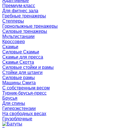
Адаптивные
Премиум-класс
Для фитнес зала
Гребные тренажеры
Степперы
Горнолыжные тренажеры
Силовые тренажеры
Мультистанции
Кроссовер
Скамьи
Силовые Скамьи
Скамьи для пресса
Скамьи Скотта
Силовые стойки и рамы
Стойки для штанги
Силовые рамы
Машины Смита
C собственным весом
Турник-брусья-пресс
Брусья
Для спины
Гиперэкстензии
На свободных весах
Грузоблочные