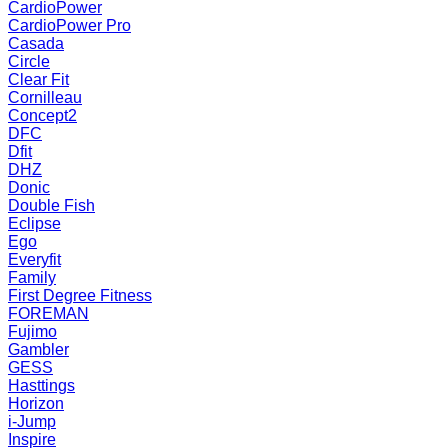
CardioPower
CardioPower Pro
Casada
Circle
Clear Fit
Cornilleau
Concept2
DFC
Dfit
DHZ
Donic
Double Fish
Eclipse
Ego
Everyfit
Family
First Degree Fitness
FOREMAN
Fujimo
Gambler
GESS
Hasttings
Horizon
i-Jump
Inspire