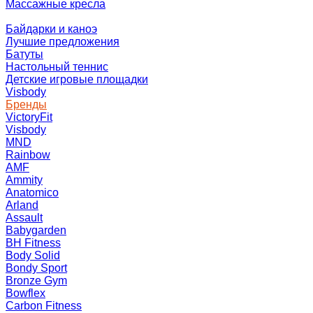
Массажные кресла
Байдарки и каноэ
Лучшие предложения
Батуты
Настольный теннис
Детские игровые площадки
Visbody
Бренды
VictoryFit
Visbody
MND
Rainbow
AMF
Ammity
Anatomico
Arland
Assault
Babygarden
BH Fitness
Body Solid
Bondy Sport
Bronze Gym
Bowflex
Carbon Fitness