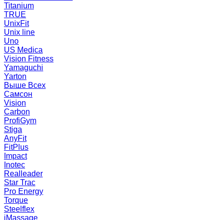
Titanium
TRUE
UnixFit
Unix line
Uno
US Medica
Vision Fitness
Yamaguchi
Yarton
Выше Всех
Самсон
Vision
Carbon
ProfiGym
Stiga
AnyFit
FitPlus
Impact
Inotec
Realleader
Star Trac
Pro Energy
Torque
Steelflex
iMassage