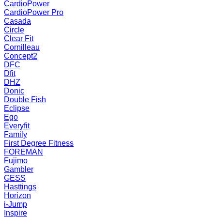
CardioPower
CardioPower Pro
Casada
Circle
Clear Fit
Cornilleau
Concept2
DFC
Dfit
DHZ
Donic
Double Fish
Eclipse
Ego
Everyfit
Family
First Degree Fitness
FOREMAN
Fujimo
Gambler
GESS
Hasttings
Horizon
i-Jump
Inspire