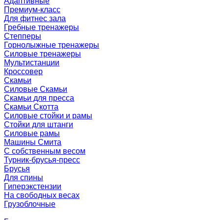
Адаптивные
Премиум-класс
Для фитнес зала
Гребные тренажеры
Степперы
Горнолыжные тренажеры
Силовые тренажеры
Мультистанции
Кроссовер
Скамьи
Силовые Скамьи
Скамьи для пресса
Скамьи Скотта
Силовые стойки и рамы
Стойки для штанги
Силовые рамы
Машины Смита
C собственным весом
Турник-брусья-пресс
Брусья
Для спины
Гиперэкстензии
На свободных весах
Грузоблочные