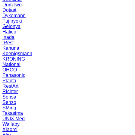
DomTwo
Dotast
Dykemann
Fujiiryoki
Gelonya
Hatico
Inada
iRest
Kahuna
Koenigsmann
KRONING
National
OHCO
Panasonic
Planta
RestArt
Richter
Sensa
Senzo
SMing
Takasima
UNIX Med
Wallaby
Xiaomi
Elio