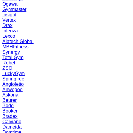
Ogawa
Gymmaster
Insight
Vertex
Drax
Intenza
Lexco
Alatech Global
MBHFitness
Synergy
Total Gym
Rebel
ZSO
LuckyGym
Springfree
Angioletto
Anwegoo
Askona
Beurer
Bodo
Booker
Bradex
Calviano
Dameida
Domtime