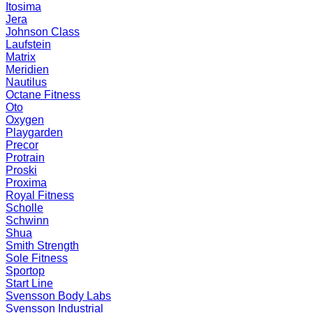
Itosima
Jera
Johnson Class
Laufstein
Matrix
Meridien
Nautilus
Octane Fitness
Oto
Oxygen
Playgarden
Precor
Protrain
Proski
Proxima
Royal Fitness
Scholle
Schwinn
Shua
Smith Strength
Sole Fitness
Sportop
Start Line
Svensson Body Labs
Svensson Industrial