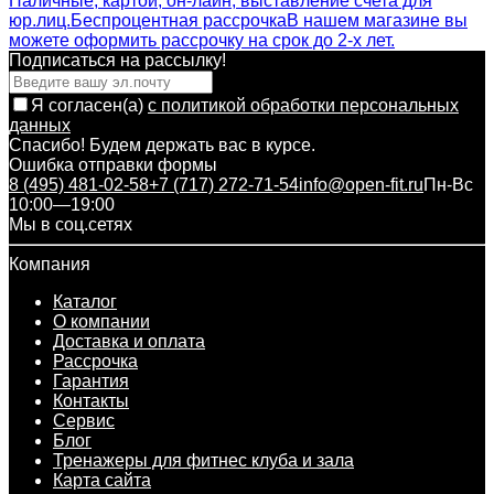
Наличные, картой, он-лайн, выставление счета для
юр.лиц.
Беспроцентная рассрочка
В нашем магазине вы
можете оформить рассрочку на срок до 2-х лет.
Подписаться на рассылкy!
Я согласен(a)
с политикой обработки персональных
данных
Спасибо! Будем держать вас в курсе.
Ошибка отправки формы
8 (495) 481-02-58
+7 (717) 272-71-54
info@open-fit.ru
Пн-Вс
10:00—19:00
Мы в соц.сетях
Компания
Каталог
О компании
Доставка и оплата
Рассрочка
Гарантия
Контакты
Сервис
Блог
Тренажеры для фитнес клуба и зала
Карта сайта