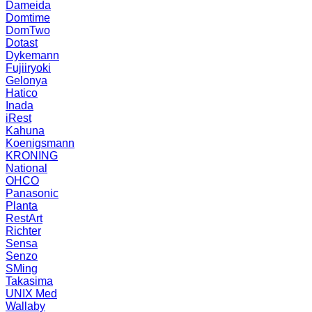
Dameida
Domtime
DomTwo
Dotast
Dykemann
Fujiiryoki
Gelonya
Hatico
Inada
iRest
Kahuna
Koenigsmann
KRONING
National
OHCO
Panasonic
Planta
RestArt
Richter
Sensa
Senzo
SMing
Takasima
UNIX Med
Wallaby