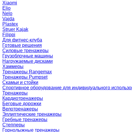
Xiaomi
Elio
Nelo
Vajda
Plastex
Struer Kajak
Filippi
Для фитнес-клуба
Готовые решения
Силовые тренажеры
Грузоблочные машины
Нагружаемые дисками
Хаммеры
Тренажеры Rangemax
Тренажеры Pumpset
Скамьи и стойки
Спортивное оборудование для индивидуального использ
Тренажеры
Кардиотренажеры
Беговые дорожки
Велотренажеры
Эллиптические тренажеры
Гребные тренажеры
Степперы
Горнолыжные тренажеры