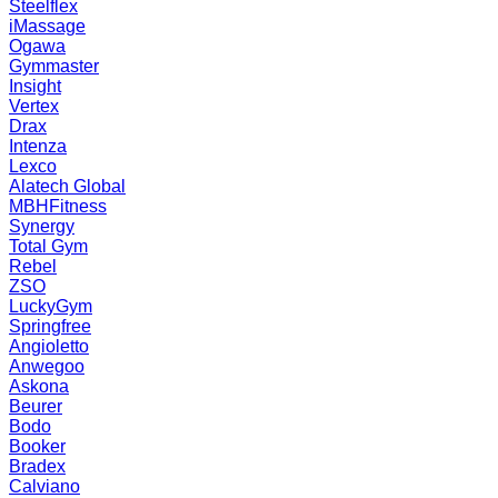
Steelflex
iMassage
Ogawa
Gymmaster
Insight
Vertex
Drax
Intenza
Lexco
Alatech Global
MBHFitness
Synergy
Total Gym
Rebel
ZSO
LuckyGym
Springfree
Angioletto
Anwegoo
Askona
Beurer
Bodo
Booker
Bradex
Calviano