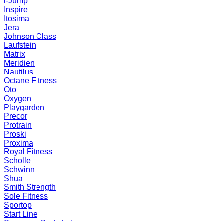
i-Jump
Inspire
Itosima
Jera
Johnson Class
Laufstein
Matrix
Meridien
Nautilus
Octane Fitness
Oto
Oxygen
Playgarden
Precor
Protrain
Proski
Proxima
Royal Fitness
Scholle
Schwinn
Shua
Smith Strength
Sole Fitness
Sportop
Start Line