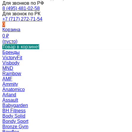
Для звонков по РФ
8 (495) 481-02-58
Для звонок по РК
+7 (717) 272-71-54
0
Корзина
0
₽
(пусто)
Товар в корзине!
Бренды
VictoryFit
Visbody
MND
Rainbow
AMF
Ammity
Anatomico
Arland
Assault
Babygarden
BH Fitness
Body Solid
Bondy Sport
Bronze Gym
Bowflex