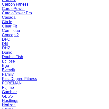
Carbon Fitness
CardioPower
CardioPower Pro
Casada
Circle
Clear Fit
Cornilleau
Concept2
DFC
Dfit
DHZ
Donic
Double Fish
Eclipse
Ego
Everyfit
Family
First Degree Fitness
FOREMAN
Fujimo
Gambler
GESS
Hasttings
Horizon