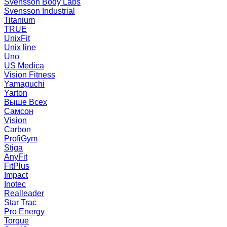
Svensson Body Labs
Svensson Industrial
Titanium
TRUE
UnixFit
Unix line
Uno
US Medica
Vision Fitness
Yamaguchi
Yarton
Выше Всех
Самсон
Vision
Carbon
ProfiGym
Stiga
AnyFit
FitPlus
Impact
Inotec
Realleader
Star Trac
Pro Energy
Torque