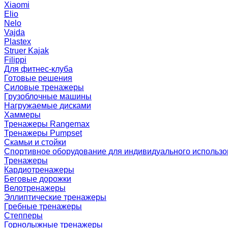
Xiaomi
Elio
Nelo
Vajda
Plastex
Struer Kajak
Filippi
Для фитнес-клуба
Готовые решения
Силовые тренажеры
Грузоблочные машины
Нагружаемые дисками
Хаммеры
Тренажеры Rangemax
Тренажеры Pumpset
Скамьи и стойки
Спортивное оборудование для индивидуального использ
Тренажеры
Кардиотренажеры
Беговые дорожки
Велотренажеры
Эллиптические тренажеры
Гребные тренажеры
Степперы
Горнолыжные тренажеры