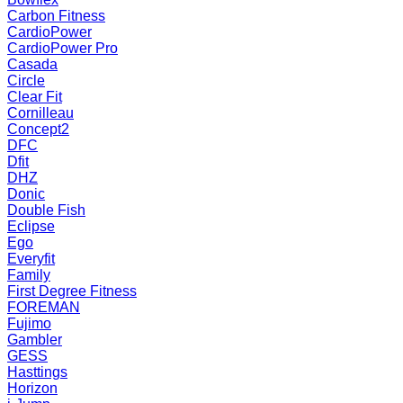
Carbon Fitness
CardioPower
CardioPower Pro
Casada
Circle
Clear Fit
Cornilleau
Concept2
DFC
Dfit
DHZ
Donic
Double Fish
Eclipse
Ego
Everyfit
Family
First Degree Fitness
FOREMAN
Fujimo
Gambler
GESS
Hasttings
Horizon