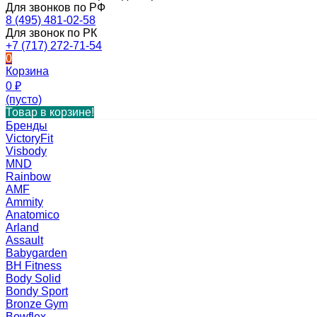
Для звонков по РФ
8 (495) 481-02-58
Для звонок по РК
+7 (717) 272-71-54
0
Корзина
0
₽
(пусто)
Товар в корзине!
Бренды
VictoryFit
Visbody
MND
Rainbow
AMF
Ammity
Anatomico
Arland
Assault
Babygarden
BH Fitness
Body Solid
Bondy Sport
Bronze Gym
Bowflex