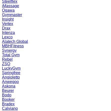
Steelflex
iMassage
Ogawa
Gymmaster
Insight
Vertex
Drax
Intenza
Lexco
Alatech Global
MBHFitness
Synergy
Total Gym
Rebel
ZSO
LuckyGym
Springfree
Angioletto
Anwegoo
Askona
Beurer
Bodo
Booker
Bradex
Calviano