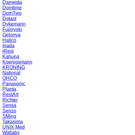
Dameida
Domtime
DomTwo
Dotast
Dykemann
Fujiiryoki
Gelonya
Hatico
Inada
iRest
Kahuna
Koenigsmann
KRONING
National
OHCO
Panasonic
Planta
RestArt
Richter
Sensa
Senzo
SMing
Takasima
UNIX Med
Wallaby