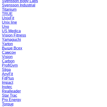
Svensson Body Labs
Svensson Industrial
Titanium
TRUE
UnixFit
Unix line
Uno
US Medica
Vision Fitness
Yamaguchi
Yarton
Выше Всех
Самсон
Vision
Carbon
ProfiGym
Stiga
AnyFit
FitPlus
Impact
Inotec
Realleader
Star Trac
Pro Energy
Torque