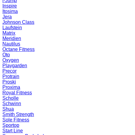
i-Jump
Inspire
Itosima
Jera
Johnson Class
Laufstein
Matrix
Meridien
Nautilus
Octane Fitness
Oto
Oxygen
Playgarden
Precor
Protrain
Proski
Proxima
Royal Fitness
Scholle
Schwinn
Shua
Smith Strength
Sole Fitness
Sportop
Start Line