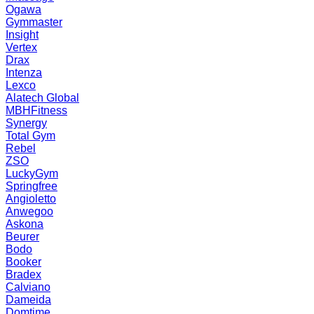
Ogawa
Gymmaster
Insight
Vertex
Drax
Intenza
Lexco
Alatech Global
MBHFitness
Synergy
Total Gym
Rebel
ZSO
LuckyGym
Springfree
Angioletto
Anwegoo
Askona
Beurer
Bodo
Booker
Bradex
Calviano
Dameida
Domtime