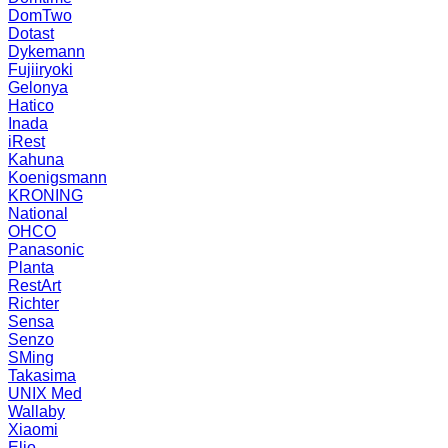
DomTwo
Dotast
Dykemann
Fujiiryoki
Gelonya
Hatico
Inada
iRest
Kahuna
Koenigsmann
KRONING
National
OHCO
Panasonic
Planta
RestArt
Richter
Sensa
Senzo
SMing
Takasima
UNIX Med
Wallaby
Xiaomi
Elio