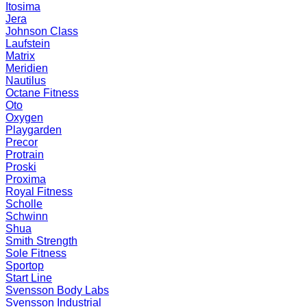
Itosima
Jera
Johnson Class
Laufstein
Matrix
Meridien
Nautilus
Octane Fitness
Oto
Oxygen
Playgarden
Precor
Protrain
Proski
Proxima
Royal Fitness
Scholle
Schwinn
Shua
Smith Strength
Sole Fitness
Sportop
Start Line
Svensson Body Labs
Svensson Industrial