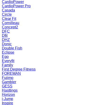
CardioPower
CardioPower Pro
Casada
Circle
Clear Fit
Cornilleau
Concept2
DFC
Dfit
DHZ
Donic
Double Fish
Eclipse
Ego
Everyfit
Family
First Degree Fitness
FOREMAN
Fujimo
Gambler
GESS
Hasttings
Horizon
i-Jump
Inspire