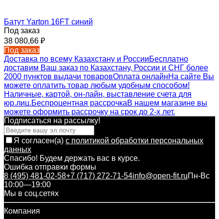
Батут Yarton 16FT синий
Под заказ
38 080,66
₽
Под заказ
Доставка по всему Казахстану и России
Бесплатно
доставим Ваш заказ по Казахстану, России и СНГ более
2000 пунктов выдачи товаров
Оплата онлайн
На сайте Вы
можете оплатить товар любым удобным способом!
Наличные, картой, он-лайн, выставление счета для
юр.лиц.
Беспроцентная рассрочка
В нашем магазине вы
можете оформить рассрочку на срок до 2-х лет.
Подписаться на рассылкy!
Я согласен(a)
с политикой обработки персональных
данных
Спасибо! Будем держать вас в курсе.
Ошибка отправки формы
8 (495) 481-02-58
+7 (717) 272-71-54
info@open-fit.ru
Пн-Вс
10:00—19:00
Мы в соц.сетях
Компания