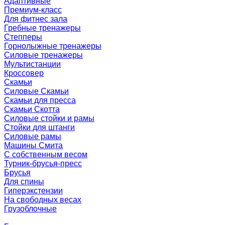
Адаптивные
Премиум-класс
Для фитнес зала
Гребные тренажеры
Степперы
Горнолыжные тренажеры
Силовые тренажеры
Мультистанции
Кроссовер
Скамьи
Силовые Скамьи
Скамьи для пресса
Скамьи Скотта
Силовые стойки и рамы
Стойки для штанги
Силовые рамы
Машины Смита
C собственным весом
Турник-брусья-пресс
Брусья
Для спины
Гиперэкстензии
На свободных весах
Грузоблочные