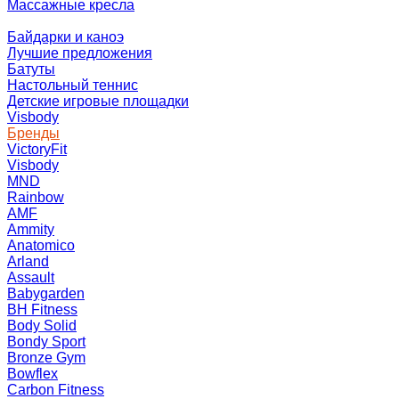
Массажные кресла
Байдарки и каноэ
Лучшие предложения
Батуты
Настольный теннис
Детские игровые площадки
Visbody
Бренды
VictoryFit
Visbody
MND
Rainbow
AMF
Ammity
Anatomico
Arland
Assault
Babygarden
BH Fitness
Body Solid
Bondy Sport
Bronze Gym
Bowflex
Carbon Fitness