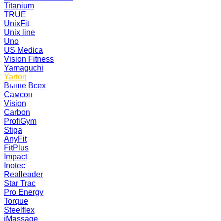
Titanium
TRUE
UnixFit
Unix line
Uno
US Medica
Vision Fitness
Yamaguchi
Yarton
Выше Всех
Самсон
Vision
Carbon
ProfiGym
Stiga
AnyFit
FitPlus
Impact
Inotec
Realleader
Star Trac
Pro Energy
Torque
Steelflex
iMassage