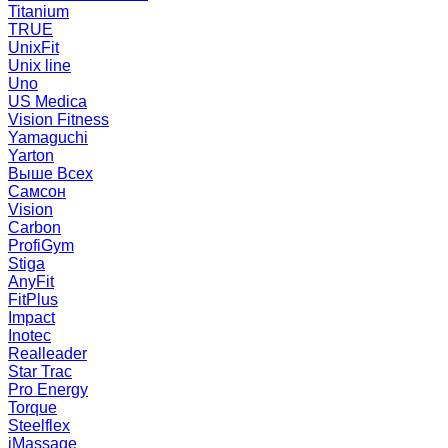
Titanium
TRUE
UnixFit
Unix line
Uno
US Medica
Vision Fitness
Yamaguchi
Yarton
Выше Всех
Самсон
Vision
Carbon
ProfiGym
Stiga
AnyFit
FitPlus
Impact
Inotec
Realleader
Star Trac
Pro Energy
Torque
Steelflex
iMassage