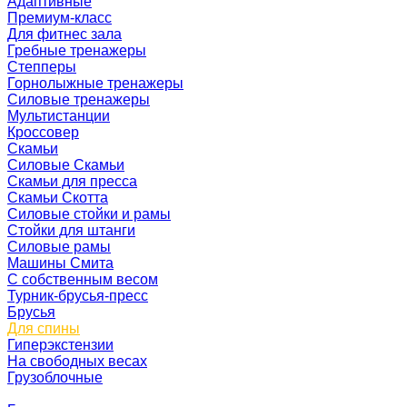
Адаптивные
Премиум-класс
Для фитнес зала
Гребные тренажеры
Степперы
Горнолыжные тренажеры
Силовые тренажеры
Мультистанции
Кроссовер
Скамьи
Силовые Скамьи
Скамьи для пресса
Скамьи Скотта
Силовые стойки и рамы
Стойки для штанги
Силовые рамы
Машины Смита
C собственным весом
Турник-брусья-пресс
Брусья
Для спины
Гиперэкстензии
На свободных весах
Грузоблочные