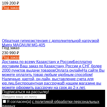
109 200
₽
Под заказ
Обратная гиперэкстензия с дополнительной нагрузкой
Matrix MAGNUM MG-405
Под заказ
230 990
₽
Под заказ
Доставка по всему Казахстану и России
Бесплатно
доставим Ваш заказ по Казахстану, России и СНГ более
2000 пунктов выдачи товаров
Оплата онлайн
На сайте Вы
можете оплатить товар любым удобным способом!
Наличные, картой, он-лайн, выставление счета для
юр.лиц.
Беспроцентная рассрочка
В нашем магазине вы
можете оформить рассрочку на срок до 2-х лет.
Подписаться на рассылкy!
Я согласен(a)
с политикой обработки персональных
данных