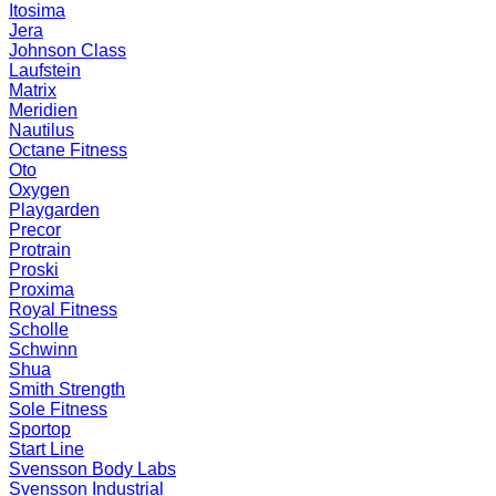
Itosima
Jera
Johnson Class
Laufstein
Matrix
Meridien
Nautilus
Octane Fitness
Oto
Oxygen
Playgarden
Precor
Protrain
Proski
Proxima
Royal Fitness
Scholle
Schwinn
Shua
Smith Strength
Sole Fitness
Sportop
Start Line
Svensson Body Labs
Svensson Industrial