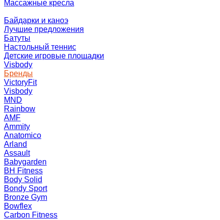
Массажные кресла
Байдарки и каноэ
Лучшие предложения
Батуты
Настольный теннис
Детские игровые площадки
Visbody
Бренды
VictoryFit
Visbody
MND
Rainbow
AMF
Ammity
Anatomico
Arland
Assault
Babygarden
BH Fitness
Body Solid
Bondy Sport
Bronze Gym
Bowflex
Carbon Fitness