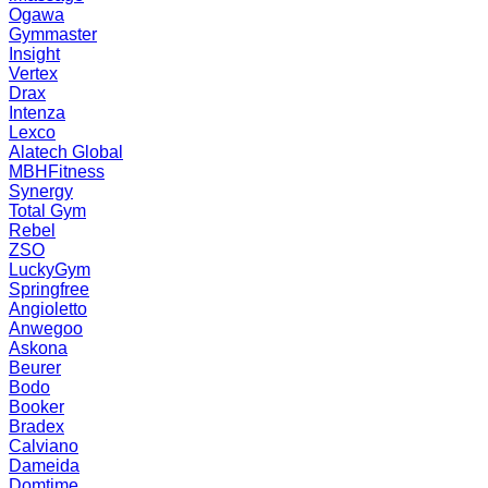
Ogawa
Gymmaster
Insight
Vertex
Drax
Intenza
Lexco
Alatech Global
MBHFitness
Synergy
Total Gym
Rebel
ZSO
LuckyGym
Springfree
Angioletto
Anwegoo
Askona
Beurer
Bodo
Booker
Bradex
Calviano
Dameida
Domtime