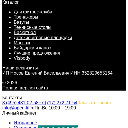
Каталог
Для фитнес-клуба
Тренажеры
Батуты
Теннисные столы
Баскетбол
Детские игровые площадки
Массаж
Байдарки и каноэ
Лучшие предложения
Visbody
Наши реквизиты
ИП Носов Евгений Васильевич ИНН 352829653164
© 2026
Полная версия сайта
Контакты
8 (495) 481-02-58
+7 (717) 272-71-54
Заказать звонок
info@open-fit.ru
Пн-Вс 10:00—19:00
Личный кабинет
Избранное
Сравнение
Товар в сравнении