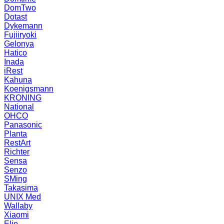
DomTwo
Dotast
Dykemann
Fujiiryoki
Gelonya
Hatico
Inada
iRest
Kahuna
Koenigsmann
KRONING
National
OHCO
Panasonic
Planta
RestArt
Richter
Sensa
Senzo
SMing
Takasima
UNIX Med
Wallaby
Xiaomi
Elio