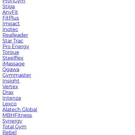
ProfiGym
Stiga
AnyFit
FitPlus
Impact
Inotec
Realleader
Star Trac
Pro Energy
Torque
Steelflex
iMassage
Ogawa
Gymmaster
Insight
Vertex
Drax
Intenza
Lexco
Alatech Global
MBHFitness
Synergy
Total Gym
Rebel