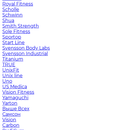
Royal Fitness
Scholle
Schwinn
Shua
Smith Strength
Sole Fitness
Sportop
Start Line
Svensson Body Labs
Svensson Industrial
Titanium
TRUE
UnixFit
Unix line
Uno
US Medica
Vision Fitness
Yamaguchi
Yarton
Выше Всех
Самсон
Vision
Carbon