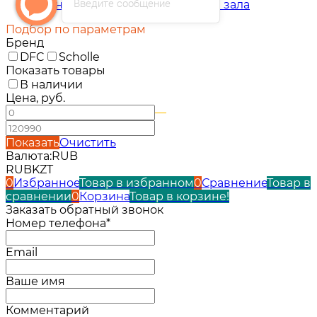
Введите сообщение
Тренажеры для фитнес клуба и зала
Подбор по параметрам
Бренд
DFC
Scholle
Показать товары
В наличии
Цена, руб.
—
Показать
Очистить
Валюта:
RUB
RUB
KZT
0
Избранное
Товар в избранном
0
Сравнение
Товар в
сравнении
0
Корзина
Товар в корзине!
Заказать обратный звонок
Номер телефона*
Email
Ваше имя
Комментарий