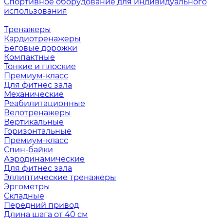
Спортивное оборудование для индивидуального
использования
Тренажеры
Кардиотренажеры
Беговые дорожки
Компактные
Тонкие и плоские
Премиум-класс
Для фитнес зала
Механические
Реабилитационные
Велотренажеры
Вертикальные
Горизонтальные
Премиум-класс
Спин-байки
Аэродинамические
Для фитнес зала
Эллиптические тренажеры
Эргометры
Складные
Передний привод
Длина шага от 40 см