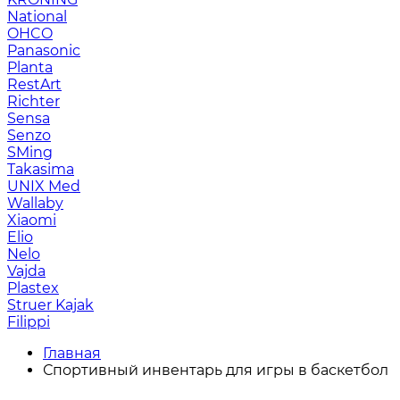
National
OHCO
Panasonic
Planta
RestArt
Richter
Sensa
Senzo
SMing
Takasima
UNIX Med
Wallaby
Xiaomi
Elio
Nelo
Vajda
Plastex
Struer Kajak
Filippi
Главная
Спортивный инвентарь для игры в баскетбол