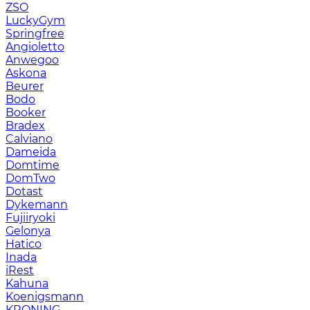
ZSO
LuckyGym
Springfree
Angioletto
Anwegoo
Askona
Beurer
Bodo
Booker
Bradex
Calviano
Dameida
Domtime
DomTwo
Dotast
Dykemann
Fujiiryoki
Gelonya
Hatico
Inada
iRest
Kahuna
Koenigsmann
KRONING