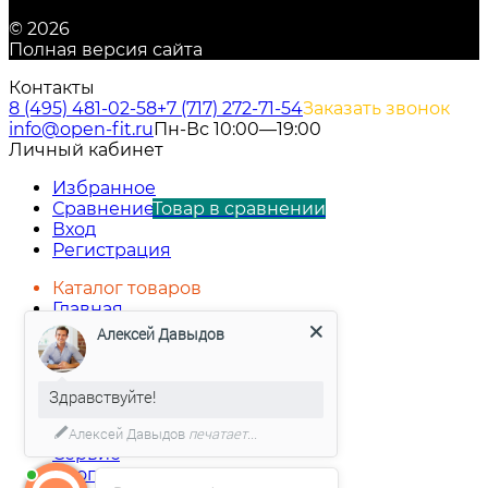
© 2026
Полная версия сайта
Контакты
8 (495) 481-02-58
+7 (717) 272-71-54
Заказать звонок
info@open-fit.ru
Пн-Вс 10:00—19:00
Личный кабинет
Избранное
Сравнение
Товар в сравнении
Вход
Регистрация
Каталог товаров
Главная
Каталог
Алексей Давыдов
О компании
Доставка и оплата
Рассрочка
Здравствуйте!
Гарантия
Контакты
Алексей Давыдов
печатает...
Сервис
Блог