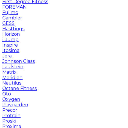
First Degree Fitness
FOREMAN
Fujimo
Gambler
GESS
Hasttings
Horizon
i-Jump
Inspire
Itosima
Jera
Johnson Class
Laufstein
Matrix
Meridien
Nautilus
Octane Fitness
Oto
Oxygen
Playgarden
Precor
Protrain
Proski
Proxima