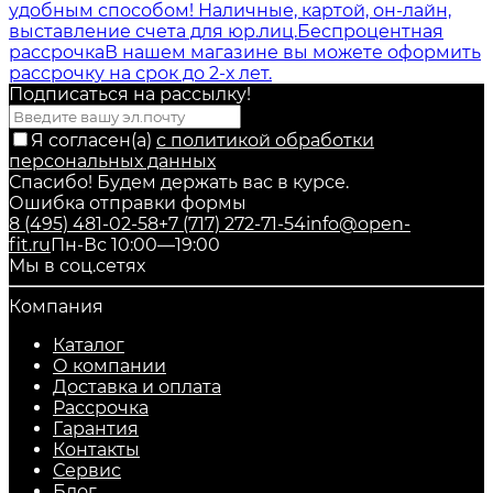
удобным способом! Наличные, картой, он-лайн,
выставление счета для юр.лиц.
Беспроцентная
рассрочка
В нашем магазине вы можете оформить
рассрочку на срок до 2-х лет.
Подписаться на рассылкy!
Я согласен(a)
с политикой обработки
персональных данных
Спасибо! Будем держать вас в курсе.
Ошибка отправки формы
8 (495) 481-02-58
+7 (717) 272-71-54
info@open-
fit.ru
Пн-Вс 10:00—19:00
Мы в соц.сетях
Компания
Каталог
О компании
Доставка и оплата
Рассрочка
Гарантия
Контакты
Сервис
Блог