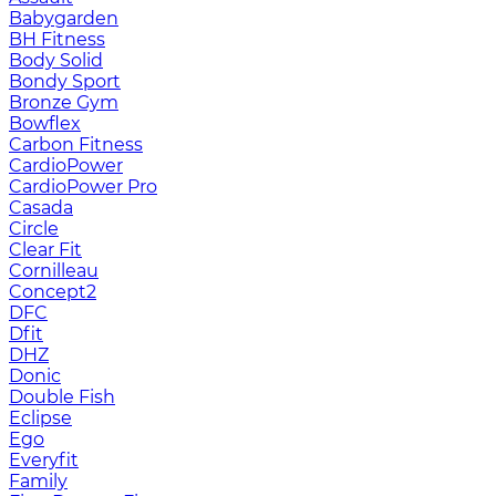
Babygarden
BH Fitness
Body Solid
Bondy Sport
Bronze Gym
Bowflex
Carbon Fitness
CardioPower
CardioPower Pro
Casada
Circle
Clear Fit
Cornilleau
Concept2
DFC
Dfit
DHZ
Donic
Double Fish
Eclipse
Ego
Everyfit
Family