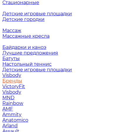
Стационарные
Детские игровые площадки
Детские городки
Массаж
Массажные кресла
Байдарки и каноэ
Лучшие предложения
Батуты
Настольный теннис
Детские игровые площадки
Visbody
Бренды
VictoryFit
Visbody
MND
Rainbow
AMF
Ammity
Anatomico
Arland
Assault