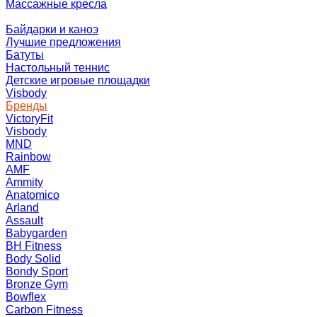
Массажные кресла
Байдарки и каноэ
Лучшие предложения
Батуты
Настольный теннис
Детские игровые площадки
Visbody
Бренды
VictoryFit
Visbody
MND
Rainbow
AMF
Ammity
Anatomico
Arland
Assault
Babygarden
BH Fitness
Body Solid
Bondy Sport
Bronze Gym
Bowflex
Carbon Fitness