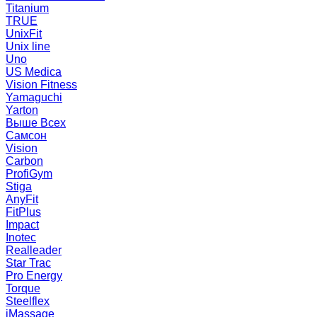
Titanium
TRUE
UnixFit
Unix line
Uno
US Medica
Vision Fitness
Yamaguchi
Yarton
Выше Всех
Самсон
Vision
Carbon
ProfiGym
Stiga
AnyFit
FitPlus
Impact
Inotec
Realleader
Star Trac
Pro Energy
Torque
Steelflex
iMassage