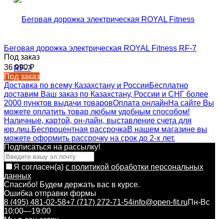
Беговая дорожка электрическая ROYAL Fitness RF-7
Под заказ
36 990
₽
Под заказ
Доставка по всему Казахстану и России
Бесплатно
доставим Ваш заказ по Казахстану, России и СНГ более
2000 пунктов выдачи товаров
Оплата онлайн
На сайте Вы
можете оплатить товар любым удобным способом!
Наличные, картой, он-лайн, выставление счета для
юр.лиц.
Беспроцентная рассрочка
В нашем магазине вы
можете оформить рассрочку на срок до 2-х лет.
Подписаться на рассылкy!
Я согласен(a)
с политикой обработки персональных
данных
Спасибо! Будем держать вас в курсе.
Ошибка отправки формы
8 (495) 481-02-58
+7 (717) 272-71-54
info@open-fit.ru
Пн-Вс
10:00—19:00