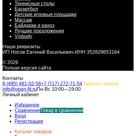
Теннисные столы
Баскетбол
Детские игровые площадки
Массаж
Байдарки и каноэ
Лучшие предложения
Visbody
Наши реквизиты
ИП Носов Евгений Васильевич ИНН 352829653164
© 2026
Полная версия сайта
Контакты
8 (495) 481-02-58
+7 (717) 272-71-54
Заказать звонок
info@open-fit.ru
Пн-Вс 10:00—19:00
Личный кабинет
Избранное
Сравнение
Товар в сравнении
Вход
Регистрация
Каталог товаров