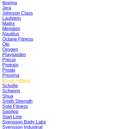
Itosima
Jera
Johnson Class
Laufstein
Matrix
Meridien
Nautilus
Octane Fitness
Oto
Oxygen
Playgarden
Precor
Protrain
Proski
Proxima
Royal Fitness
Scholle
Schwinn
Shua
Smith Strength
Sole Fitness
Sportop
Start Line
Svensson Body Labs
Svensson Industrial