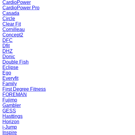
CardioPower
CardioPower Pro
Casada
Circle
Clear Fit
Cornilleau
Concept2
DFC
Dfit
DHZ
Donic
Double Fish
Eclipse
Ego
Everyfit
Family
First Degree Fitness
FOREMAN
Fujimo
Gambler
GESS
Hasttings
Horizon
i-Jump
Inspire