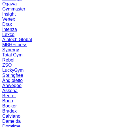
Ogawa
Gymmaster
Insight
Vertex
Drax
Intenza
Lexco
Alatech Global
MBHFitness
Synergy
Total Gym
Rebel
ZSO
LuckyGym
Springfree
Angioletto
Anwegoo
Askona
Beurer
Bodo
Booker
Bradex
Calviano
Dameida
Domtime