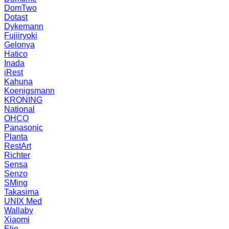
DomTwo
Dotast
Dykemann
Fujiiryoki
Gelonya
Hatico
Inada
iRest
Kahuna
Koenigsmann
KRONING
National
OHCO
Panasonic
Planta
RestArt
Richter
Sensa
Senzo
SMing
Takasima
UNIX Med
Wallaby
Xiaomi
Elio