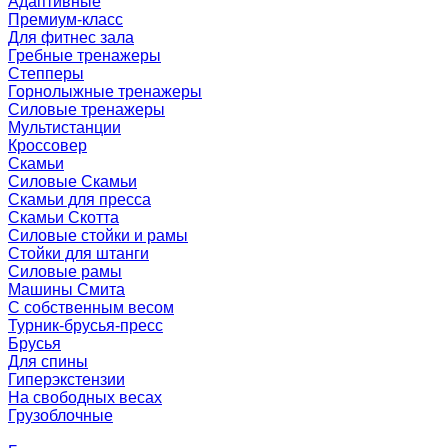
Адаптивные
Премиум-класс
Для фитнес зала
Гребные тренажеры
Степперы
Горнолыжные тренажеры
Силовые тренажеры
Мультистанции
Кроссовер
Скамьи
Силовые Скамьи
Скамьи для пресса
Скамьи Скотта
Силовые стойки и рамы
Стойки для штанги
Силовые рамы
Машины Смита
C собственным весом
Турник-брусья-пресс
Брусья
Для спины
Гиперэкстензии
На свободных весах
Грузоблочные