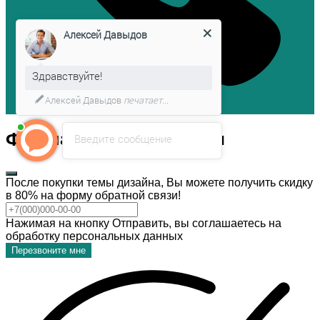
Алексей Давыдов
Здравствуйте!
Алексей Давыдов
печатает...
Форма обратной связи
Введите сообщение
После покупки темы дизайна, Вы можете получить скидку
в 80% на форму обратной связи!
Нажимая на кнопку Отправить, вы соглашаетесь на
обработку персональных данных
Перезвоните мне