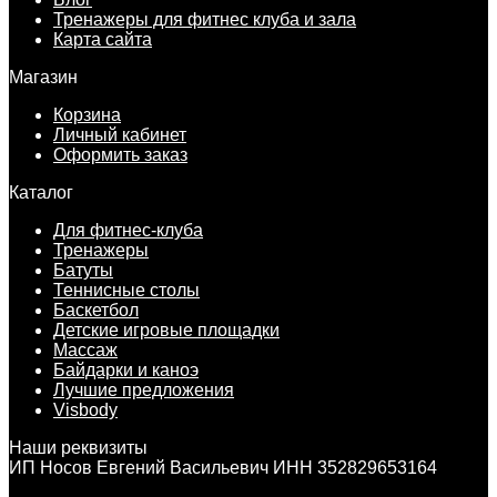
Тренажеры для фитнес клуба и зала
Карта сайта
Магазин
Корзина
Личный кабинет
Оформить заказ
Каталог
Для фитнес-клуба
Тренажеры
Батуты
Теннисные столы
Баскетбол
Детские игровые площадки
Массаж
Байдарки и каноэ
Лучшие предложения
Visbody
Наши реквизиты
ИП Носов Евгений Васильевич ИНН 352829653164