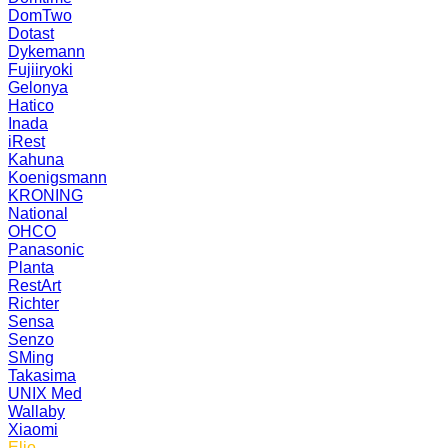
DomTwo
Dotast
Dykemann
Fujiiryoki
Gelonya
Hatico
Inada
iRest
Kahuna
Koenigsmann
KRONING
National
OHCO
Panasonic
Planta
RestArt
Richter
Sensa
Senzo
SMing
Takasima
UNIX Med
Wallaby
Xiaomi
Elio