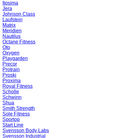
Itosima
Jera
Johnson Class
Laufstein
Matrix
Meridien
Nautilus
Octane Fitness
Oto
Oxygen
Playgarden
Precor
Protrain
Proski
Proxima
Royal Fitness
Scholle
Schwinn
Shua
Smith Strength
Sole Fitness
Sportop
Start Line
Svensson Body Labs
Svensson Industrial