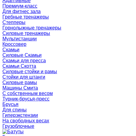
Адаптивные
Премиум-класс
Для фитнес зала
Гребные тренажеры
Степперы
Горнолыжные тренажеры
Силовые тренажеры
Мультистанции
Кроссовер
Скамьи
Силовые Скамьи
Скамьи для пресса
Скамьи Скотта
Силовые стойки и рамы
Стойки для штанги
Силовые рамы
Машины Смита
C собственным весом
Турник-брусья-пресс
Брусья
Для спины
Гиперэкстензии
На свободных весах
Грузоблочные