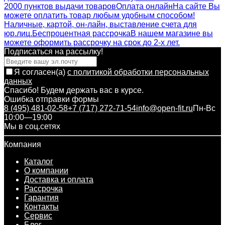
2000 пунктов выдачи товаров
Оплата онлайн
На сайте Вы
можете оплатить товар любым удобным способом!
Наличные, картой, он-лайн, выставление счета для
юр.лиц.
Беспроцентная рассрочка
В нашем магазине вы
можете оформить рассрочку на срок до 2-х лет.
Подписаться на рассылкy!
Я согласен(a)
с политикой обработки персональных
данных
Спасибо! Будем держать вас в курсе.
Ошибка отправки формы
8 (495) 481-02-58
+7 (717) 272-71-54
info@open-fit.ru
Пн-Вс
10:00—19:00
Мы в соц.сетях
Компания
Каталог
О компании
Доставка и оплата
Рассрочка
Гарантия
Контакты
Сервис
Блог