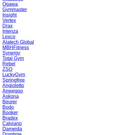
Ogawa
Gymmaster
Insight
Vertex
Drax
Intenza
Lexco
Alatech Global
MBHFitness
Synergy
Total Gym
Rebel
ZSO
LuckyGym
Springfree
Angioletto
Anwegoo
Askona
Beurer
Bodo
Booker
Bradex
Calviano
Dameida
Domtime