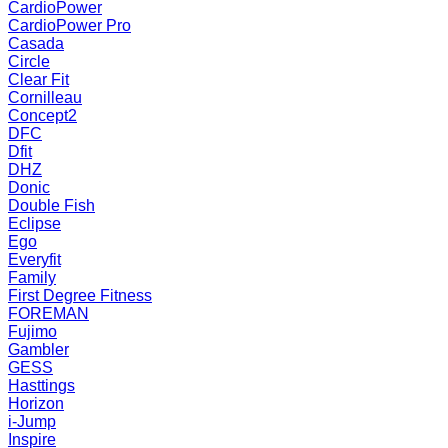
CardioPower
CardioPower Pro
Casada
Circle
Clear Fit
Cornilleau
Concept2
DFC
Dfit
DHZ
Donic
Double Fish
Eclipse
Ego
Everyfit
Family
First Degree Fitness
FOREMAN
Fujimo
Gambler
GESS
Hasttings
Horizon
i-Jump
Inspire