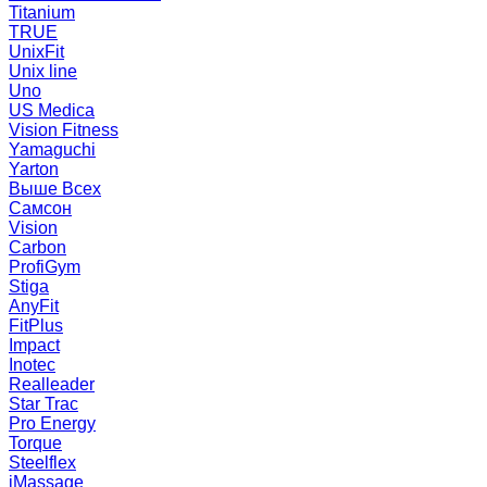
Titanium
TRUE
UnixFit
Unix line
Uno
US Medica
Vision Fitness
Yamaguchi
Yarton
Выше Всех
Самсон
Vision
Carbon
ProfiGym
Stiga
AnyFit
FitPlus
Impact
Inotec
Realleader
Star Trac
Pro Energy
Torque
Steelflex
iMassage