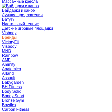
Массажные кресла
Байдарки и каноэ
Лучшие предложения
Батуты
Настольный теннис
Детские игровые площадки
Visbody
Бренды
VictoryFit
Visbody
MND
Rainbow
AMF
Ammity
Anatomico
Arland
Assault
Babygarden
BH Fitness
Body Solid
Bondy Sport
Bronze Gym
Bowflex
Carbon Fitness