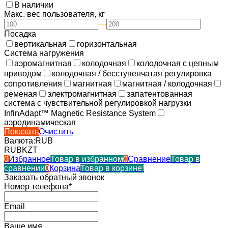
В наличии
Макс. вес пользователя, кг
—
Посадка
вертикальная
горизонтальная
Система нагружения
аэромагнитная
колодочная
колодочная с цепным
приводом
колодочная / бесступенчатая регулировка
сопротивления
магнитная
магнитная / колодочная
ременая
электромагнитная
запатентованная
система с чувствительной регулировкой нагрузки
InfinAdapt™ Magnetic Resistance System
аэродинамическая
Показать
Очистить
Валюта:
RUB
RUB
KZT
0
Избранное
Товар в избранном
0
Сравнение
Товар в
сравнении
0
Корзина
Товар в корзине!
Заказать обратный звонок
Номер телефона*
Email
Ваше имя