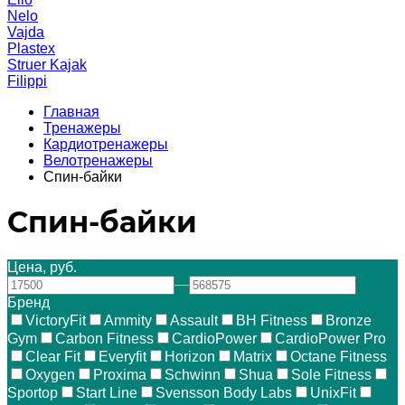
Nelo
Vajda
Plastex
Struer Kajak
Filippi
Главная
Тренажеры
Кардиотренажеры
Велотренажеры
Спин-байки
Спин-байки
Цена, руб.
—
Бренд
VictoryFit
Ammity
Assault
BH Fitness
Bronze
Gym
Carbon Fitness
CardioPower
CardioPower Pro
Clear Fit
Everyfit
Horizon
Matrix
Octane Fitness
Oxygen
Proxima
Schwinn
Shua
Sole Fitness
Sportop
Start Line
Svensson Body Labs
UnixFit