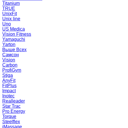
Titanium
TRUE
UnixFit
Unix line
Uno
US Medica
Vision Fitness
Yamaguchi
Yarton
Выше Всех
Самсон
Vision
Carbon
ProfiGym
Stiga
AnyFit
FitPlus
Impact
Inotec
Realleader
Star Trac
Pro Energy
Torque
Steelflex
iMassage