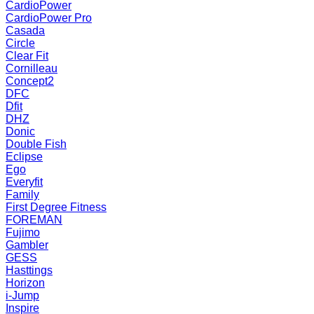
CardioPower
CardioPower Pro
Casada
Circle
Clear Fit
Cornilleau
Concept2
DFC
Dfit
DHZ
Donic
Double Fish
Eclipse
Ego
Everyfit
Family
First Degree Fitness
FOREMAN
Fujimo
Gambler
GESS
Hasttings
Horizon
i-Jump
Inspire