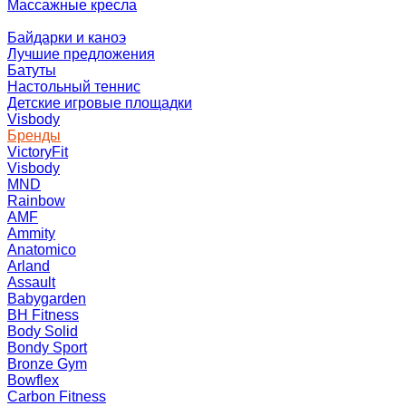
Массажные кресла
Байдарки и каноэ
Лучшие предложения
Батуты
Настольный теннис
Детские игровые площадки
Visbody
Бренды
VictoryFit
Visbody
MND
Rainbow
AMF
Ammity
Anatomico
Arland
Assault
Babygarden
BH Fitness
Body Solid
Bondy Sport
Bronze Gym
Bowflex
Carbon Fitness