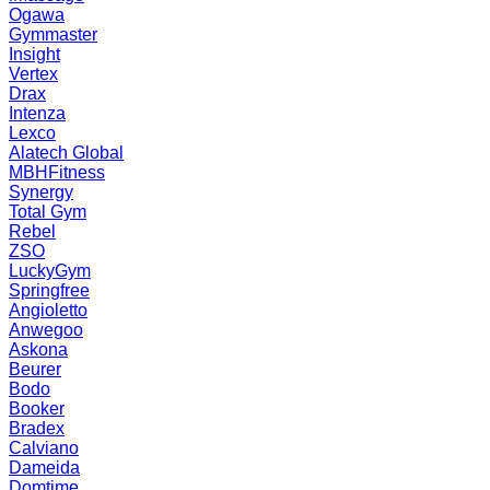
Ogawa
Gymmaster
Insight
Vertex
Drax
Intenza
Lexco
Alatech Global
MBHFitness
Synergy
Total Gym
Rebel
ZSO
LuckyGym
Springfree
Angioletto
Anwegoo
Askona
Beurer
Bodo
Booker
Bradex
Calviano
Dameida
Domtime