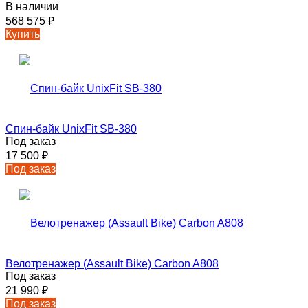
В наличии
568 575
₽
Купить
Спин-байк UnixFit SB-380
Под заказ
17 500
₽
Под заказ
Велотренажер (Assault Bike) Carbon A808
Под заказ
21 990
₽
Под заказ