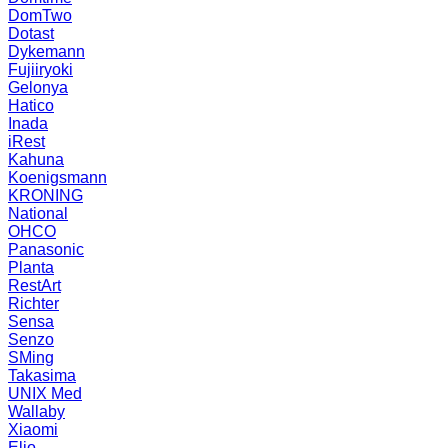
DomTwo
Dotast
Dykemann
Fujiiryoki
Gelonya
Hatico
Inada
iRest
Kahuna
Koenigsmann
KRONING
National
OHCO
Panasonic
Planta
RestArt
Richter
Sensa
Senzo
SMing
Takasima
UNIX Med
Wallaby
Xiaomi
Elio