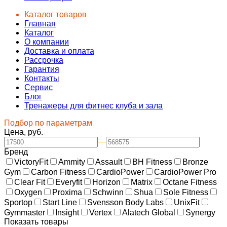
Каталог товаров
Главная
Каталог
О компании
Доставка и оплата
Рассрочка
Гарантия
Контакты
Сервис
Блог
Тренажеры для фитнес клуба и зала
Подбор по параметрам
Цена, руб.
—
Бренд
VictoryFit
Ammity
Assault
BH Fitness
Bronze
Gym
Carbon Fitness
CardioPower
CardioPower Pro
Clear Fit
Everyfit
Horizon
Matrix
Octane Fitness
Oxygen
Proxima
Schwinn
Shua
Sole Fitness
Sportop
Start Line
Svensson Body Labs
UnixFit
Gymmaster
Insight
Vertex
Alatech Global
Synergy
Показать товары