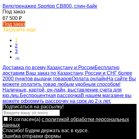
Велотренажер Sportop CB800, спин-байк
Под заказ
67 500
₽
Под заказ
Загрузить еще
1
2
3
→
Доставка по всему Казахстану и России
Бесплатно
доставим Ваш заказ по Казахстану, России и СНГ более
2000 пунктов выдачи товаров
Оплата онлайн
На сайте Вы
можете оплатить товар любым удобным способом!
Наличные, картой, он-лайн, выставление счета для
юр.лиц.
Беспроцентная рассрочка
В нашем магазине вы
можете оформить рассрочку на срок до 2-х лет.
Подписаться на рассылкy!
Я согласен(a)
с политикой обработки персональных
данных
Спасибо! Будем держать вас в курсе.
Ошибка отправки формы