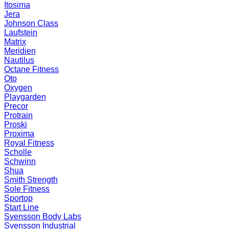
Itosima
Jera
Johnson Class
Laufstein
Matrix
Meridien
Nautilus
Octane Fitness
Oto
Oxygen
Playgarden
Precor
Protrain
Proski
Proxima
Royal Fitness
Scholle
Schwinn
Shua
Smith Strength
Sole Fitness
Sportop
Start Line
Svensson Body Labs
Svensson Industrial