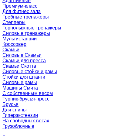
Адаптивные
Премиум-класс
Для фитнес зала
Гребные тренажеры
Степперы
Горнолыжные тренажеры
Силовые тренажеры
Мультистанции
Кроссовер
Скамьи
Силовые Скамьи
Скамьи для пресса
Скамьи Скотта
Силовые стойки и рамы
Стойки для штанги
Силовые рамы
Машины Смита
C собственным весом
Турник-брусья-пресс
Брусья
Для спины
Гиперэкстензии
На свободных весах
Грузоблочные