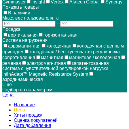
Gymmaster
Insight
Vertex
Alatech Global
Synergy
Показать товары
В наличии
Макс. вес пользователя, кг
—
Посадка
вертикальная
горизонтальная
Система нагружения
аэромагнитная
колодочная
колодочная с цепным
приводом
колодочная / бесступенчатая регулировка
сопротивления
магнитная
магнитная / колодочная
ременая
электромагнитная
запатентованная
система с чувствительной регулировкой нагрузки
InfinAdapt™ Magnetic Resistance System
аэродинамическая
Еще
Подбор по параметрам
Цена
Название
Цена
Хиты продаж
Оценка покупателей
Дата добавления