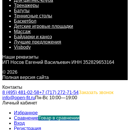
Для фитнес-клуба
Тренажеры
Батуты
Теннисные столы
Баскетбол
Детские игровые площадки
Массаж
Байдарки и каноэ
Лучшие предложения
Visbody
Наши реквизиты
ИП Носов Евгений Васильевич ИНН 352829653164
© 2026
Полная версия сайта
Контакты
8 (495) 481-02-58
+7 (717) 272-71-54
Заказать звонок
info@open-fit.ru
Пн-Вс 10:00—19:00
Личный кабинет
Избранное
Сравнение
Товар в сравнении
Вход
Регистрация