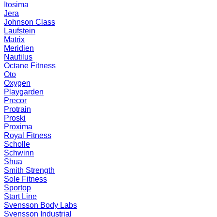
Itosima
Jera
Johnson Class
Laufstein
Matrix
Meridien
Nautilus
Octane Fitness
Oto
Oxygen
Playgarden
Precor
Protrain
Proski
Proxima
Royal Fitness
Scholle
Schwinn
Shua
Smith Strength
Sole Fitness
Sportop
Start Line
Svensson Body Labs
Svensson Industrial