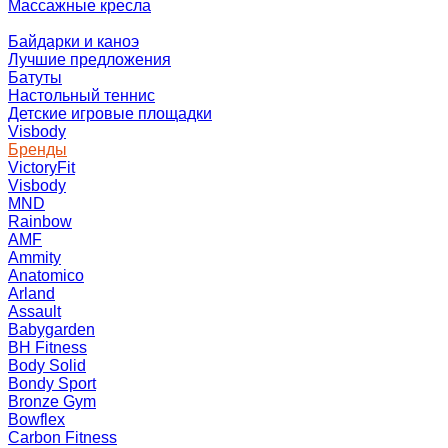
Массажные кресла
Байдарки и каноэ
Лучшие предложения
Батуты
Настольный теннис
Детские игровые площадки
Visbody
Бренды
VictoryFit
Visbody
MND
Rainbow
AMF
Ammity
Anatomico
Arland
Assault
Babygarden
BH Fitness
Body Solid
Bondy Sport
Bronze Gym
Bowflex
Carbon Fitness