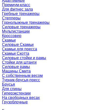
Адаптивные
Премиум-класс
Для фитнес зала
Гребные тренажеры
Степперы
Горнолыжные тренажеры
Силовые тренажеры
Мультистанции
Кроссовер
Скамьи
Силовые Скамьи
Скамьи для пресса
Скамьи Скотта
Силовые стойки и рамы
Стойки для штанги
Силовые рамы
Машины Смита
C собственным весом
Турник-брусья-пресс
Брусья
Для спины
Гиперэкстензии
На свободных весах
Грузоблочные