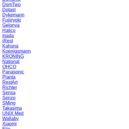
DomTwo
Dotast
Dykemann
Fujiiryoki
Gelonya
Hatico
Inada
iRest
Kahuna
Koenigsmann
KRONING
National
OHCO
Panasonic
Planta
RestArt
Richter
Sensa
Senzo
SMing
Takasima
UNIX Med
Wallaby
Xiaomi
Elio