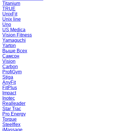
Titanium
TRUE
UnixFit
Unix line
Uno
US Medica
Vision Fitness
Yamaguchi
Yarton
Выше Всех
Самсон
Vision
Carbon
ProfiGym
Stiga
AnyFit
FitPlus
Impact
Inotec
Realleader
Star Trac
Pro Energy
Torque
Steelflex
iMassage