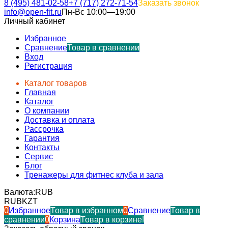
8 (495) 481-02-58
+7 (717) 272-71-54
Заказать звонок
info@open-fit.ru
Пн-Вс 10:00—19:00
Личный кабинет
Избранное
Сравнение
Товар в сравнении
Вход
Регистрация
Каталог товаров
Главная
Каталог
О компании
Доставка и оплата
Рассрочка
Гарантия
Контакты
Сервис
Блог
Тренажеры для фитнес клуба и зала
Валюта:
RUB
RUB
KZT
0
Избранное
Товар в избранном
0
Сравнение
Товар в
сравнении
0
Корзина
Товар в корзине!