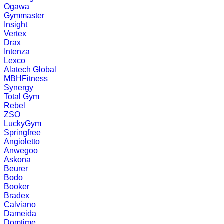
Ogawa
Gymmaster
Insight
Vertex
Drax
Intenza
Lexco
Alatech Global
MBHFitness
Synergy
Total Gym
Rebel
ZSO
LuckyGym
Springfree
Angioletto
Anwegoo
Askona
Beurer
Bodo
Booker
Bradex
Calviano
Dameida
Domtime