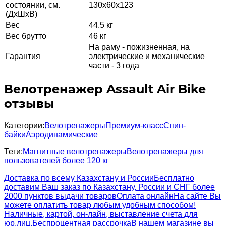
состоянии, см.
130х60х123
(ДхШхВ)
Вес
44.5 кг
Вес брутто
46 кг
На раму - пожизненная, на
Гарантия
электрические и механические
части - 3 года
Велотренажер Assault Air Bike
отзывы
Категории:
Велотренажеры
Премиум-класс
Спин-
байки
Аэродинамические
Теги:
Магнитные велотренажеры
Велотренажеры для
пользователей более 120 кг
Доставка по всему Казахстану и России
Бесплатно
доставим Ваш заказ по Казахстану, России и СНГ более
2000 пунктов выдачи товаров
Оплата онлайн
На сайте Вы
можете оплатить товар любым удобным способом!
Наличные, картой, он-лайн, выставление счета для
юр.лиц.
Беспроцентная рассрочка
В нашем магазине вы