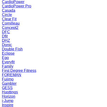
CardioPower
CardioPower Pro
Casada
Circle
Clear Fit
Cornilleau
Concept2
DFC
Dfit
DHZ
Donic
Double Fish
Eclipse
Ego
Everyfit
Family
First Degree Fitness
FOREMAN
Fujimo
Gambler
GESS
Hasttings
Horizon
i-Jump
Inspire