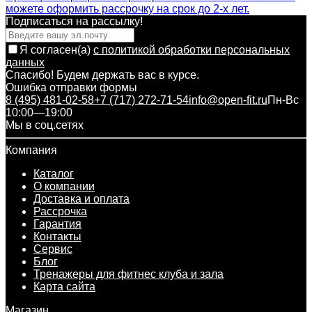
можете оформить рассрочку на срок до 2-х лет.
Подписаться на рассылкy!
Я согласен(a)
с политикой обработки персональных
данных
Спасибо! Будем держать вас в курсе.
Ошибка отправки формы
8 (495) 481-02-58
+7 (717) 272-71-54
info@open-fit.ru
Пн-Вс
10:00—19:00
Мы в соц.сетях
Компания
Каталог
О компании
Доставка и оплата
Рассрочка
Гарантия
Контакты
Сервис
Блог
Тренажеры для фитнес клуба и зала
Карта сайта
Магазин