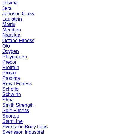
Itosima
Jera
Johnson Class
Laufstein
Matrix
Meridien
Nautilus
Octane Fitness
Oto
Oxygen
Playgarden
Precor
Protrain
Proski
Proxima
Royal Fitness
Scholle
Schwinn
Shua
Smith Strength
Sole Fitness
Sportop
Start Line
Svensson Body Labs
Svensson Industrial