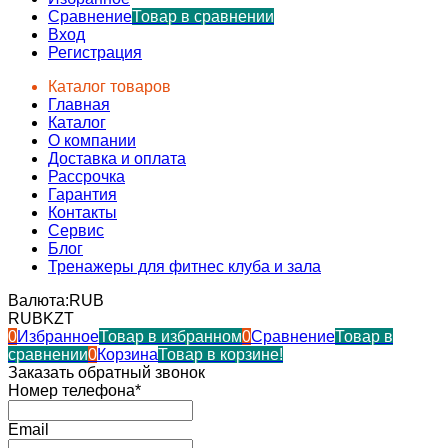
Сравнение
Товар в сравнении
Вход
Регистрация
Каталог товаров
Главная
Каталог
О компании
Доставка и оплата
Рассрочка
Гарантия
Контакты
Сервис
Блог
Тренажеры для фитнес клуба и зала
Валюта:
RUB
RUB
KZT
0
Избранное
Товар в избранном
0
Сравнение
Товар в
сравнении
0
Корзина
Товар в корзине!
Заказать обратный звонок
Номер телефона*
Email