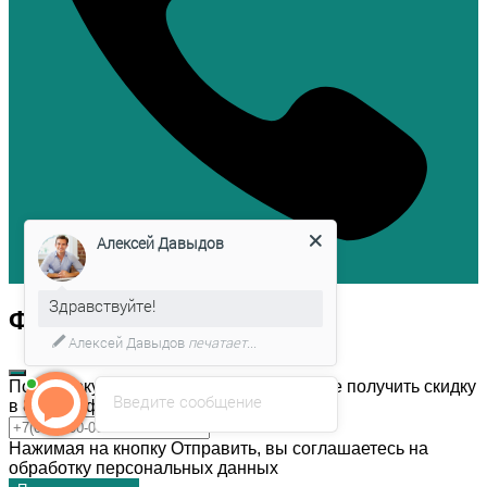
Алексей Давыдов
Здравствуйте!
Форма обратной связи
Алексей Давыдов
печатает...
После покупки темы дизайна, Вы можете получить скидку
Введите сообщение
в 80% на форму обратной связи!
Нажимая на кнопку Отправить, вы соглашаетесь на
обработку персональных данных