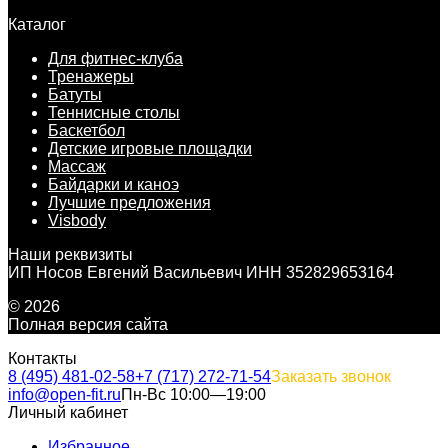
Каталог
Для фитнес-клуба
Тренажеры
Батуты
Теннисные столы
Баскетбол
Детские игровые площадки
Массаж
Байдарки и каноэ
Лучшие предложения
Visbody
Наши реквизиты
ИП Носов Евгений Васильевич ИНН 352829653164
© 2026
Полная версия сайта
Контакты
8 (495) 481-02-58
+7 (717) 272-71-54
Заказать звонок
info@open-fit.ru
Пн-Вс 10:00—19:00
Личный кабинет
Избранное