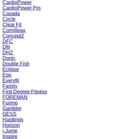
CardioPower
CardioPower Pro
Casada
Circle
Clear Fit
Cornilleau
Concept2
DFC
Dfit
DHZ
Donic
Double Fish
Eclipse
Ego
Everyfit
Family
First Degree Fitness
FOREMAN
Fujimo
Gambler
GESS
Hasttings
Horizon
i-Jump
Inspire