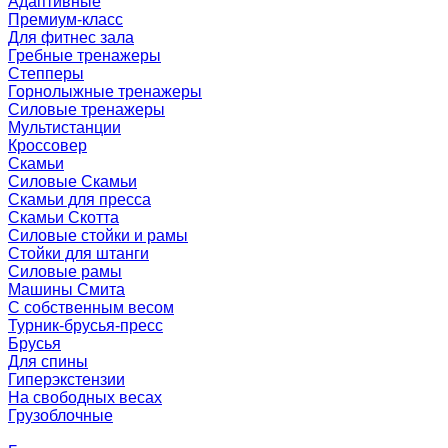
Адаптивные
Премиум-класс
Для фитнес зала
Гребные тренажеры
Степперы
Горнолыжные тренажеры
Силовые тренажеры
Мультистанции
Кроссовер
Скамьи
Силовые Скамьи
Скамьи для пресса
Скамьи Скотта
Силовые стойки и рамы
Стойки для штанги
Силовые рамы
Машины Смита
C собственным весом
Турник-брусья-пресс
Брусья
Для спины
Гиперэкстензии
На свободных весах
Грузоблочные