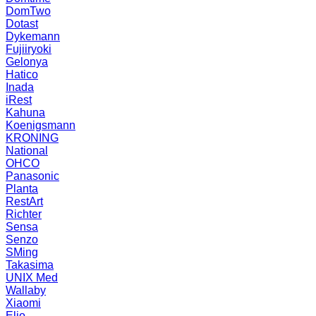
DomTwo
Dotast
Dykemann
Fujiiryoki
Gelonya
Hatico
Inada
iRest
Kahuna
Koenigsmann
KRONING
National
OHCO
Panasonic
Planta
RestArt
Richter
Sensa
Senzo
SMing
Takasima
UNIX Med
Wallaby
Xiaomi
Elio