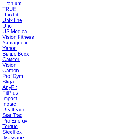
Titanium
TRUE
UnixFit
Unix line
Uno
US Medica
Vision Fitness
Yamaguchi
Yarton
Выше Всех
Самсон
Vision
Carbon
ProfiGym
Stiga
AnyFit
FitPlus
Impact
Inotec
Realleader
Star Trac
Pro Energy
Torque
Steelflex
iMassage