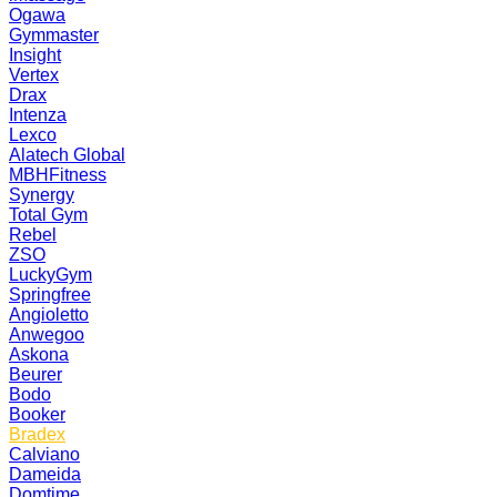
Ogawa
Gymmaster
Insight
Vertex
Drax
Intenza
Lexco
Alatech Global
MBHFitness
Synergy
Total Gym
Rebel
ZSO
LuckyGym
Springfree
Angioletto
Anwegoo
Askona
Beurer
Bodo
Booker
Bradex
Calviano
Dameida
Domtime