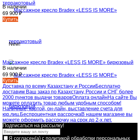
терракотовый
В наличии
69 900
₽
Купить
New!
Массажное кресло Bradex «LESS IS MORE» бирюзовый
В наличии
69 900
₽
Купить
Доставка по всему Казахстану и России
Бесплатно
доставим Ваш заказ по Казахстану, России и СНГ более
2000 пунктов выдачи товаров
Оплата онлайн
На сайте Вы
можете оплатить товар любым удобным способом!
Наличные, картой, он-лайн, выставление счета для
юр.лиц.
Беспроцентная рассрочка
В нашем магазине вы
можете оформить рассрочку на срок до 2-х лет.
Подписаться на рассылкy!
Я согласен(a)
с политикой обработки персональных