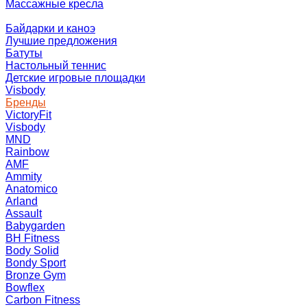
Массажные кресла
Байдарки и каноэ
Лучшие предложения
Батуты
Настольный теннис
Детские игровые площадки
Visbody
Бренды
VictoryFit
Visbody
MND
Rainbow
AMF
Ammity
Anatomico
Arland
Assault
Babygarden
BH Fitness
Body Solid
Bondy Sport
Bronze Gym
Bowflex
Carbon Fitness