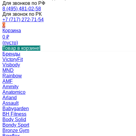
Для звонков по РФ
8 (495) 481-02-58
Для звонок по РК
+7 (717) 272-71-54
0
Корзина
0
₽
(пусто)
Товар в корзине!
Бренды
VictoryFit
Visbody
MND
Rainbow
AMF
Ammity
Anatomico
Arland
Assault
Babygarden
BH Fitness
Body Solid
Bondy Sport
Bronze Gym
Bowflex