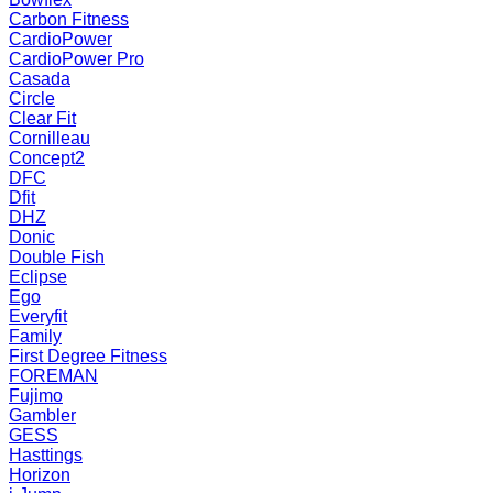
Carbon Fitness
CardioPower
CardioPower Pro
Casada
Circle
Clear Fit
Cornilleau
Concept2
DFC
Dfit
DHZ
Donic
Double Fish
Eclipse
Ego
Everyfit
Family
First Degree Fitness
FOREMAN
Fujimo
Gambler
GESS
Hasttings
Horizon