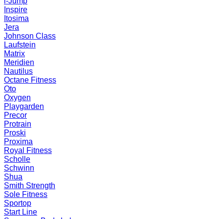
i-Jump
Inspire
Itosima
Jera
Johnson Class
Laufstein
Matrix
Meridien
Nautilus
Octane Fitness
Oto
Oxygen
Playgarden
Precor
Protrain
Proski
Proxima
Royal Fitness
Scholle
Schwinn
Shua
Smith Strength
Sole Fitness
Sportop
Start Line