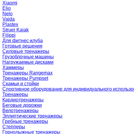
Xiaomi
Elio
Nelo
Vajda
Plastex
Struer Kajak
Filippi
Для фитнес-клуба
Готовые решения
Силовые тренажеры
Грузоблочные машины
Нагружаемые дисками
Хаммеры
Тренажеры Rangemax
Тренажеры Pumpset
Скамьи и стойки
Спортивное оборудование для индивидуального использ
Тренажеры
Кардиотренажеры
Беговые дорожки
Велотренажеры
Эллиптические тренажеры
Гребные тренажеры
Степперы
Горнолыжные тренажеры