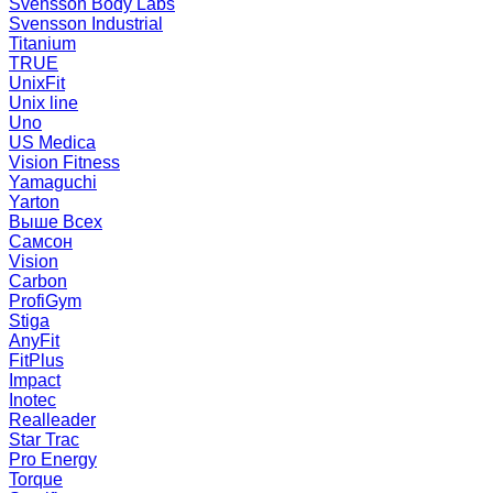
Svensson Body Labs
Svensson Industrial
Titanium
TRUE
UnixFit
Unix line
Uno
US Medica
Vision Fitness
Yamaguchi
Yarton
Выше Всех
Самсон
Vision
Carbon
ProfiGym
Stiga
AnyFit
FitPlus
Impact
Inotec
Realleader
Star Trac
Pro Energy
Torque