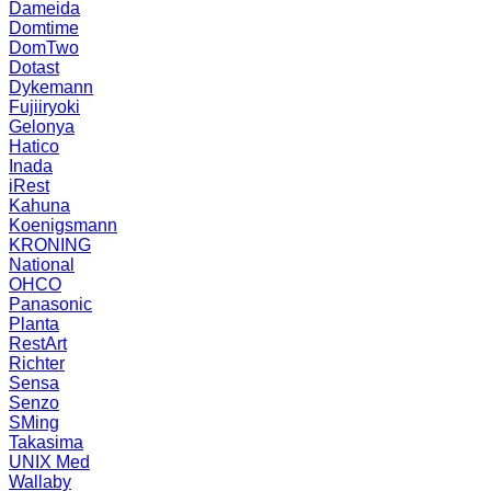
Dameida
Domtime
DomTwo
Dotast
Dykemann
Fujiiryoki
Gelonya
Hatico
Inada
iRest
Kahuna
Koenigsmann
KRONING
National
OHCO
Panasonic
Planta
RestArt
Richter
Sensa
Senzo
SMing
Takasima
UNIX Med
Wallaby