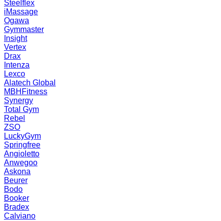
Steelflex
iMassage
Ogawa
Gymmaster
Insight
Vertex
Drax
Intenza
Lexco
Alatech Global
MBHFitness
Synergy
Total Gym
Rebel
ZSO
LuckyGym
Springfree
Angioletto
Anwegoo
Askona
Beurer
Bodo
Booker
Bradex
Calviano