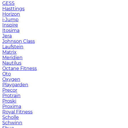
GESS
Hasttings
Horizon
i-Jump
Inspire
Itosima
Jera
Johnson Class
Laufstein
Matrix
Meridien
Nautilus
Octane Fitness
Oto
Oxygen
Playgarden
Precor
Protrain
Proski
Proxima
Royal Fitness
Scholle
Schwinn