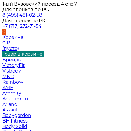
1-ый Вязовский проезд 4 стр.7
Для звонков по РФ
8 (495) 481-02-58
Для звонок по РК
+7 (717) 272-71-54
0
Корзина
0
₽
(пусто)
Товар в корзине!
Бренды
VictoryFit
Visbody
MND
Rainbow
AMF
Ammity
Anatomico
Arland
Assault
Babygarden
BH Fitness
Body Solid