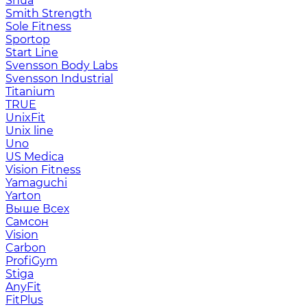
Shua
Smith Strength
Sole Fitness
Sportop
Start Line
Svensson Body Labs
Svensson Industrial
Titanium
TRUE
UnixFit
Unix line
Uno
US Medica
Vision Fitness
Yamaguchi
Yarton
Выше Всех
Самсон
Vision
Carbon
ProfiGym
Stiga
AnyFit
FitPlus