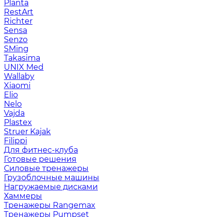
Planta
RestArt
Richter
Sensa
Senzo
SMing
Takasima
UNIX Med
Wallaby
Xiaomi
Elio
Nelo
Vajda
Plastex
Struer Kajak
Filippi
Для фитнес-клуба
Готовые решения
Силовые тренажеры
Грузоблочные машины
Нагружаемые дисками
Хаммеры
Тренажеры Rangemax
Тренажеры Pumpset