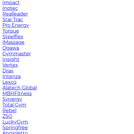
Impact
Inotec
Realleader
Star Trac
Pro Energy
Torque
Steelflex
iMassage
Ogawa
Gymmaster
Insight
Vertex
Drax
Intenza
Lexco
Alatech Global
MBHFitness
Synergy
Total Gym
Rebel
ZSO
LuckyGym
Springfree
Angioletto