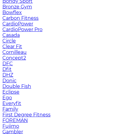
Bondy Sport
Bronze Gym
Bowflex
Carbon Fitness
CardioPower
CardioPower Pro
Casada
Circle
Clear Fit
Cornilleau
Concept2
DFC
Dfit
DHZ
Donic
Double Fish
Eclipse
Ego
Everyfit
Family
First Degree Fitness
FOREMAN
Fujimo
Gambler