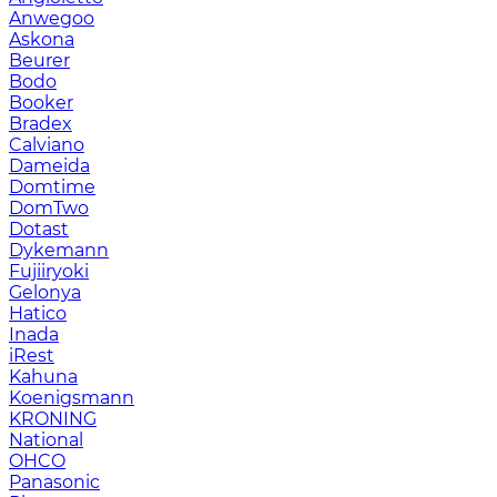
Anwegoo
Askona
Beurer
Bodo
Booker
Bradex
Calviano
Dameida
Domtime
DomTwo
Dotast
Dykemann
Fujiiryoki
Gelonya
Hatico
Inada
iRest
Kahuna
Koenigsmann
KRONING
National
OHCO
Panasonic