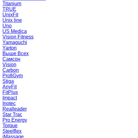
Titanium
TRUE
UnixFit
Unix line
Uno
US Medica
Vision Fitness
Yamaguchi
Yarton
Выше Всех
Самсон
Vision
Carbon
ProfiGym
Stiga
AnyFit
FitPlus
Impact
Inotec
Realleader
Star Trac
Pro Energy
Torque
Steelflex
iMassage