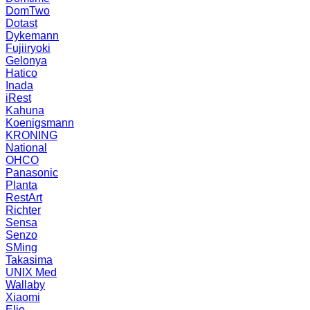
DomTwo
Dotast
Dykemann
Fujiiryoki
Gelonya
Hatico
Inada
iRest
Kahuna
Koenigsmann
KRONING
National
OHCO
Panasonic
Planta
RestArt
Richter
Sensa
Senzo
SMing
Takasima
UNIX Med
Wallaby
Xiaomi
Elio