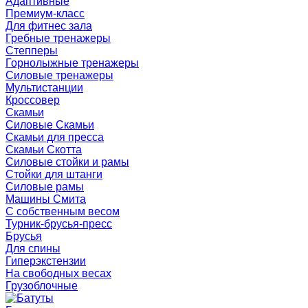
Адаптивные
Премиум-класс
Для фитнес зала
Гребные тренажеры
Степперы
Горнолыжные тренажеры
Силовые тренажеры
Мультистанции
Кроссовер
Скамьи
Силовые Скамьи
Скамьи для пресса
Скамьи Скотта
Силовые стойки и рамы
Стойки для штанги
Силовые рамы
Машины Смита
C собственным весом
Турник-брусья-пресс
Брусья
Для спины
Гиперэкстензии
На свободных весах
Грузоблочные