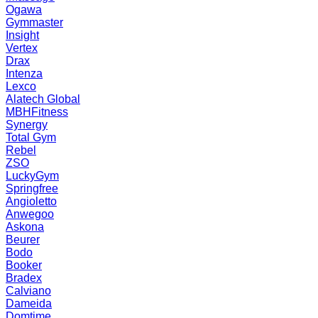
Ogawa
Gymmaster
Insight
Vertex
Drax
Intenza
Lexco
Alatech Global
MBHFitness
Synergy
Total Gym
Rebel
ZSO
LuckyGym
Springfree
Angioletto
Anwegoo
Askona
Beurer
Bodo
Booker
Bradex
Calviano
Dameida
Domtime