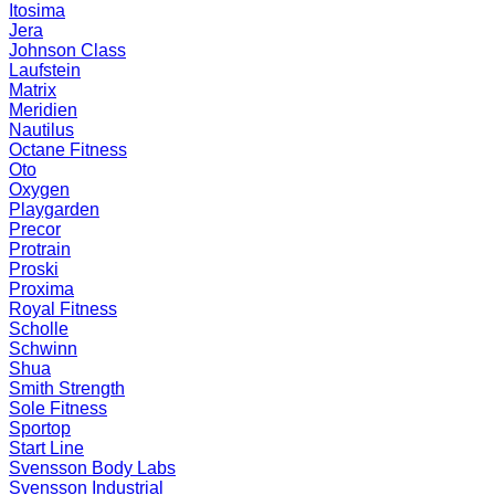
Itosima
Jera
Johnson Class
Laufstein
Matrix
Meridien
Nautilus
Octane Fitness
Oto
Oxygen
Playgarden
Precor
Protrain
Proski
Proxima
Royal Fitness
Scholle
Schwinn
Shua
Smith Strength
Sole Fitness
Sportop
Start Line
Svensson Body Labs
Svensson Industrial