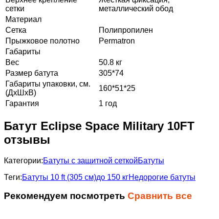
сетки
металлический обод
Материал
Сетка
Полипропилен
Прыжковое полотно
Permatron
Габариты
Вес
50.8 кг
Размер батута
305*74
Габариты упаковки, см.
160*51*25
(ДхШхВ)
Гарантия
1 год
Батут Eclipse Space Military 10FT
отзывы
Категории:
Батуты с защитной сеткой
Батуты
Теги:
Батуты 10 ft (305 см)
до 150 кг
Недорогие батуты
Рекомендуем посмотреть
Сравнить все