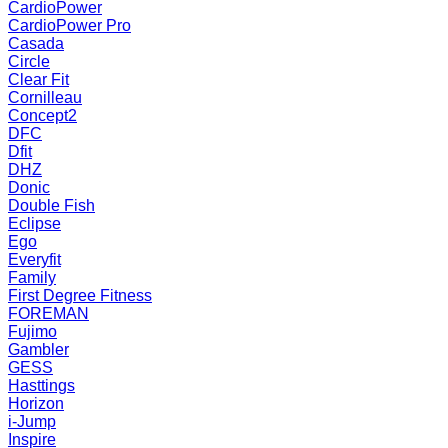
CardioPower
CardioPower Pro
Casada
Circle
Clear Fit
Cornilleau
Concept2
DFC
Dfit
DHZ
Donic
Double Fish
Eclipse
Ego
Everyfit
Family
First Degree Fitness
FOREMAN
Fujimo
Gambler
GESS
Hasttings
Horizon
i-Jump
Inspire