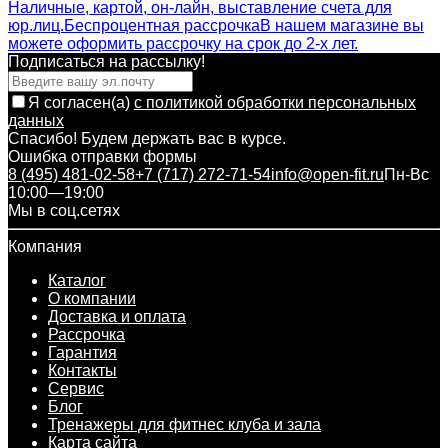
Наличные, картой, он-лайн, выставление счета для
юр.лиц.
Беспроцентная рассрочка
В нашем магазине вы
можете оформить рассрочку на срок до 2-х лет.
Подписаться на рассылкy!
Я согласен(a)
с политикой обработки персональных
данных
Спасибо! Будем держать вас в курсе.
Ошибка отправки формы
8 (495) 481-02-58
+7 (717) 272-71-54
info@open-fit.ru
Пн-Вс
10:00—19:00
Мы в соц.сетях
Компания
Каталог
О компании
Доставка и оплата
Рассрочка
Гарантия
Контакты
Сервис
Блог
Тренажеры для фитнес клуба и зала
Карта сайта