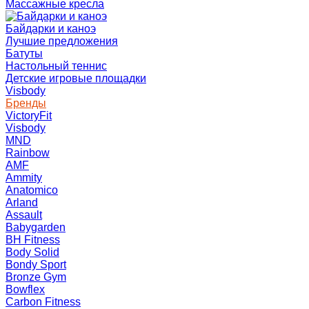
Массажные кресла
Байдарки и каноэ
Лучшие предложения
Батуты
Настольный теннис
Детские игровые площадки
Visbody
Бренды
VictoryFit
Visbody
MND
Rainbow
AMF
Ammity
Anatomico
Arland
Assault
Babygarden
BH Fitness
Body Solid
Bondy Sport
Bronze Gym
Bowflex
Carbon Fitness