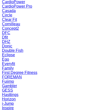
CardioPower
CardioPower Pro
Casada
Circle
Clear Fit
Cornilleau
Concept2
DFC
Dfit
DHZ
Donic
Double Fish
Eclipse
Ego
Everyfit
Family
First Degree Fitness
FOREMAN
Fujimo
Gambler
GESS
Hasttings
Horizon
i-Jump
Inspire