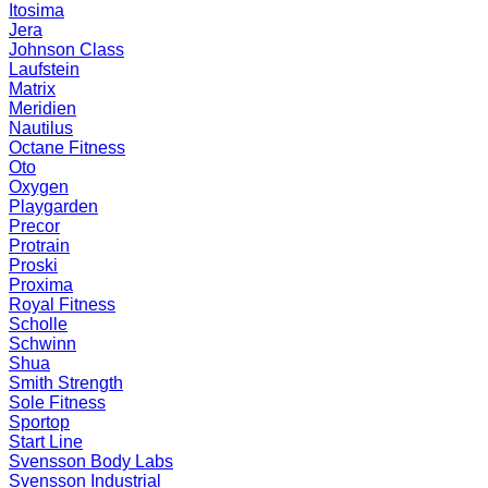
Itosima
Jera
Johnson Class
Laufstein
Matrix
Meridien
Nautilus
Octane Fitness
Oto
Oxygen
Playgarden
Precor
Protrain
Proski
Proxima
Royal Fitness
Scholle
Schwinn
Shua
Smith Strength
Sole Fitness
Sportop
Start Line
Svensson Body Labs
Svensson Industrial