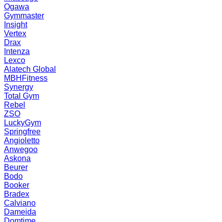
Ogawa
Gymmaster
Insight
Vertex
Drax
Intenza
Lexco
Alatech Global
MBHFitness
Synergy
Total Gym
Rebel
ZSO
LuckyGym
Springfree
Angioletto
Anwegoo
Askona
Beurer
Bodo
Booker
Bradex
Calviano
Dameida
Domtime