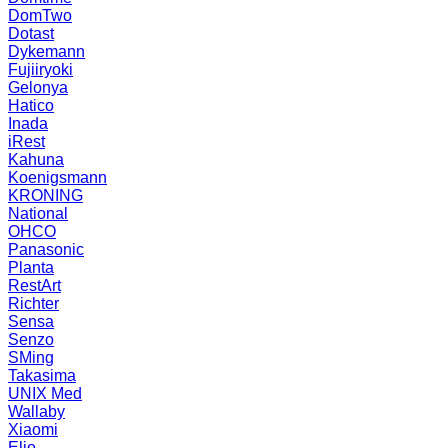
DomTwo
Dotast
Dykemann
Fujiiryoki
Gelonya
Hatico
Inada
iRest
Kahuna
Koenigsmann
KRONING
National
OHCO
Panasonic
Planta
RestArt
Richter
Sensa
Senzo
SMing
Takasima
UNIX Med
Wallaby
Xiaomi
Elio