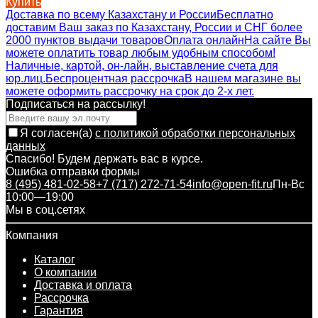
Купить
Доставка по всему Казахстану и России
Бесплатно
доставим Ваш заказ по Казахстану, России и СНГ более
2000 пунктов выдачи товаров
Оплата онлайн
На сайте Вы
можете оплатить товар любым удобным способом!
Наличные, картой, он-лайн, выставление счета для
юр.лиц.
Беспроцентная рассрочка
В нашем магазине вы
можете оформить рассрочку на срок до 2-х лет.
Подписаться на рассылкy!
Я согласен(a)
с политикой обработки персональных
данных
Спасибо! Будем держать вас в курсе.
Ошибка отправки формы
8 (495) 481-02-58
+7 (717) 272-71-54
info@open-fit.ru
Пн-Вс
10:00—19:00
Мы в соц.сетях
Компания
Каталог
О компании
Доставка и оплата
Рассрочка
Гарантия