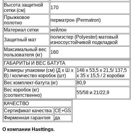
Высота защитной
170
сетки (см)
Прыжковое
перматрон (Permatron)
полотно
Материал сетки
нейлон
полиэстер (Polyester) матовый
Защитный мат
износоустойчивой подкладкой
Максимальный вес
160
пользователя (кг)
ГАБАРИТЫ И ВЕС БАТУТА
Размеры упаковки (см) (Д х Ш х
146 х 53,5 х 21,5/ 137,5
В) / количество коробок (шт)
х 35 х 15,5 / 2 коробки
Вес комплект-батута (кг)
80,9
Вес коробок (кг)
55/58 и 21/22,9
(соответственно)
КАЧЕСТВО
Сертификат качества
CE+GS
Фирменная гарантия
да
О компании Hasttings.