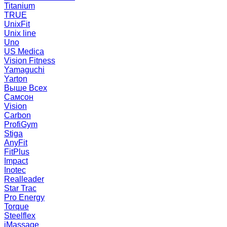
Titanium
TRUE
UnixFit
Unix line
Uno
US Medica
Vision Fitness
Yamaguchi
Yarton
Выше Всех
Самсон
Vision
Carbon
ProfiGym
Stiga
AnyFit
FitPlus
Impact
Inotec
Realleader
Star Trac
Pro Energy
Torque
Steelflex
iMassage