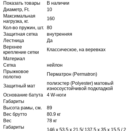
Показать товары
В наличии
Диаметр, Ft.
10
Максимальная
160
нагрузка, кг.
Кол-во пружин, шт.
80
Защитная сетка
внутренняя
Лестница
Да
Верхнее
Классическое, на веревках
крепление сетки
Материал
Сетка
нейлон
Прыжковое
Перматрон (Permatron)
полотно
полиэстер (Polyester) матовый
Защитный мат
износоустойчивой подкладкой
Основание батута
4 W-ноги
Габариты
Высота рамы, см.
89
Вес брутто
80.9 кг
Вес
78 кг
Габариты
146 х 53,5 х 21,5/ 137,5 х 35 х 15,5 / 2