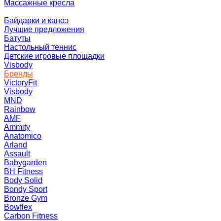
Массажные кресла
Байдарки и каноэ
Лучшие предложения
Батуты
Настольный теннис
Детские игровые площадки
Visbody
Бренды
VictoryFit
Visbody
MND
Rainbow
AMF
Ammity
Anatomico
Arland
Assault
Babygarden
BH Fitness
Body Solid
Bondy Sport
Bronze Gym
Bowflex
Carbon Fitness