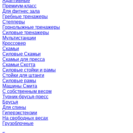
Адаптивные
Премиум-класс
Для фитнес зала
Гребные тренажеры
Степперы
Горнолыжные тренажеры
Силовые тренажеры
Мультистанции
Кроссовер
Скамьи
Силовые Скамьи
Скамьи для пресса
Скамьи Скотта
Силовые стойки и рамы
Стойки для штанги
Силовые рамы
Машины Смита
C собственным весом
Турник-брусья-пресс
Брусья
Для спины
Гиперэкстензии
На свободных весах
Грузоблочные