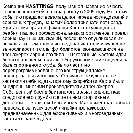
Компания
HASTTINGS
, получившая название в честь
своих основателей, начала работу в 2005 году. Но этому
событию предшествовала целая череда исследований и
серьезных трудов, начатых более тридцати лет назад.
Британский врач по фамилии Хаст, отвечающий за
реабилитацию профессиональных спортсменов, провел
серию научных изысканий, после чего опубликовал их
результаты. Тематикой исследований стали улучшение
выносливости и силы футболистов, занимающихся на
тренажерах аэробного типа. Высказанные Хастом идеи
были воплощены в жизнь: оборудование, имеющееся на
базе спортивного клуба, было частично
перепрограммировано, его конструкция также
подверглась изменениям. Отличные результаты не
заставили себя ждать, поэтому разработки Хаста были
внедрены многими производителями тренажеров.
Собственный бренд британского врача появился как
следствие его дружбы с еще одним спортивным
доктором — Борисом Тингсманом. Их совместная работа
привела к выпуску целой линейки тренажеров,
предназначенных для эффективных и многозадачных
занятий в зале и дома.
Бренд
Hasttings