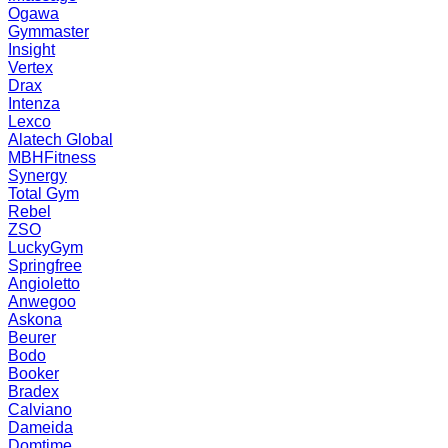
Ogawa
Gymmaster
Insight
Vertex
Drax
Intenza
Lexco
Alatech Global
MBHFitness
Synergy
Total Gym
Rebel
ZSO
LuckyGym
Springfree
Angioletto
Anwegoo
Askona
Beurer
Bodo
Booker
Bradex
Calviano
Dameida
Domtime