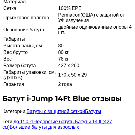
Материал
Сетка
100% EPE
Permatron(США) с защитой от
Прыжковое полотно
УФ излучения
двойные оцинкованные опоры 4
Основание батута
шт.
Габариты
Высота рамы, см.
80
Вес брутто
80 кг
Вес
78 кг
Размер батута
427 х 260
Габариты упаковки, см.
170 х 50 х 29
(ДхШхВ)
Гарантия
2 года
Батут i-Jump 14Ft Blue отзывы
Категории:
Батуты с защитной сеткой
Батуты
Теги:
до 150 кг
Недорогие батуты
Батуты 14 ft (427
см)
Большие батуты для взрослых