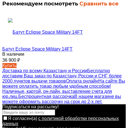
Рекомендуем посмотреть
Сравнить все
Батут Eclipse Space Military 14FT
В наличии
36 900
₽
Купить
Доставка по всему Казахстану и России
Бесплатно
доставим Ваш заказ по Казахстану, России и СНГ более
2000 пунктов выдачи товаров
Оплата онлайн
На сайте Вы
можете оплатить товар любым удобным способом!
Наличные, картой, он-лайн, выставление счета для
юр.лиц.
Беспроцентная рассрочка
В нашем магазине вы
можете оформить рассрочку на срок до 2-х лет.
Подписаться на рассылкy!
Я согласен(a)
с политикой обработки персональных
данных