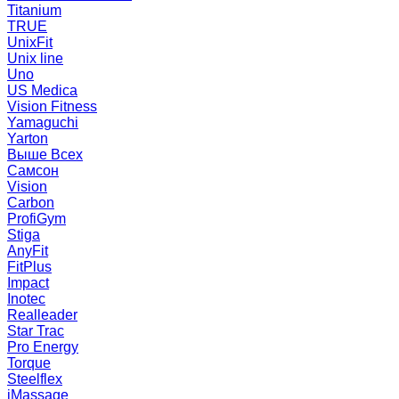
Titanium
TRUE
UnixFit
Unix line
Uno
US Medica
Vision Fitness
Yamaguchi
Yarton
Выше Всех
Самсон
Vision
Carbon
ProfiGym
Stiga
AnyFit
FitPlus
Impact
Inotec
Realleader
Star Trac
Pro Energy
Torque
Steelflex
iMassage