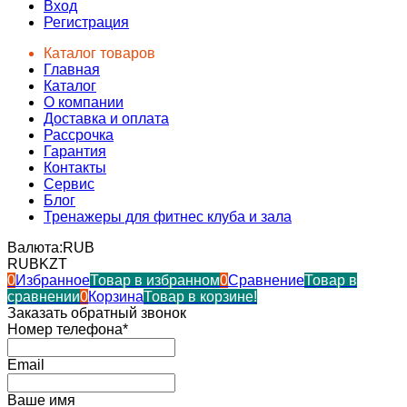
Вход
Регистрация
Каталог товаров
Главная
Каталог
О компании
Доставка и оплата
Рассрочка
Гарантия
Контакты
Сервис
Блог
Тренажеры для фитнес клуба и зала
Валюта:
RUB
RUB
KZT
0
Избранное
Товар в избранном
0
Сравнение
Товар в
сравнении
0
Корзина
Товар в корзине!
Заказать обратный звонок
Номер телефона*
Email
Ваше имя