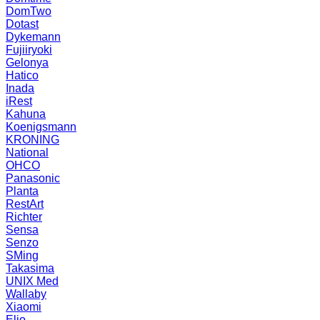
DomTwo
Dotast
Dykemann
Fujiiryoki
Gelonya
Hatico
Inada
iRest
Kahuna
Koenigsmann
KRONING
National
OHCO
Panasonic
Planta
RestArt
Richter
Sensa
Senzo
SMing
Takasima
UNIX Med
Wallaby
Xiaomi
Elio