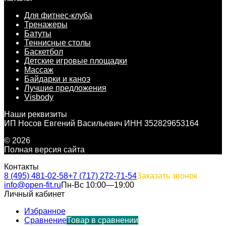
Для фитнес-клуба
Тренажеры
Батуты
Теннисные столы
Баскетбол
Детские игровые площадки
Массаж
Байдарки и каноэ
Лучшие предложения
Visbody
Наши реквизиты
ИП Носов Евгений Васильевич ИНН 352829653164
© 2026
Полная версия сайта
Контакты
8 (495) 481-02-58
+7 (717) 272-71-54
Заказать звонок
info@open-fit.ru
Пн-Вс 10:00—19:00
Личный кабинет
Избранное
Сравнение
Товар в сравнении