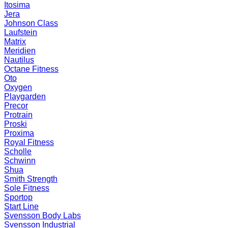
Itosima
Jera
Johnson Class
Laufstein
Matrix
Meridien
Nautilus
Octane Fitness
Oto
Oxygen
Playgarden
Precor
Protrain
Proski
Proxima
Royal Fitness
Scholle
Schwinn
Shua
Smith Strength
Sole Fitness
Sportop
Start Line
Svensson Body Labs
Svensson Industrial