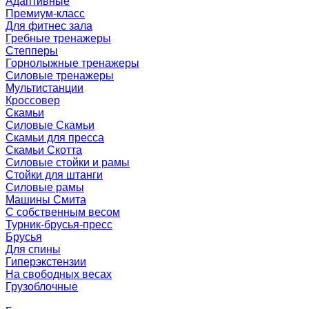
Адаптивные
Премиум-класс
Для фитнес зала
Гребные тренажеры
Степперы
Горнолыжные тренажеры
Силовые тренажеры
Мультистанции
Кроссовер
Скамьи
Силовые Скамьи
Скамьи для пресса
Скамьи Скотта
Силовые стойки и рамы
Стойки для штанги
Силовые рамы
Машины Смита
C собственным весом
Турник-брусья-пресс
Брусья
Для спины
Гиперэкстензии
На свободных весах
Грузоблочные