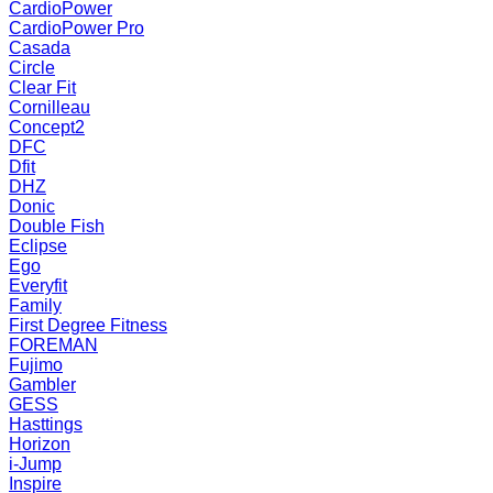
CardioPower
CardioPower Pro
Casada
Circle
Clear Fit
Cornilleau
Concept2
DFC
Dfit
DHZ
Donic
Double Fish
Eclipse
Ego
Everyfit
Family
First Degree Fitness
FOREMAN
Fujimo
Gambler
GESS
Hasttings
Horizon
i-Jump
Inspire