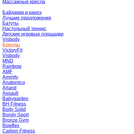
Массажные кресла
Байдарки и каноэ
Лучшие предложения
Батуты
Настольный теннис
Детские игровые площадки
Visbody
Бренды
VictoryFit
Visbody
MND
Rainbow
AMF
Ammity
Anatomico
Arland
Assault
Babygarden
BH Fitness
Body Solid
Bondy Sport
Bronze Gym
Bowflex
Carbon Fitness