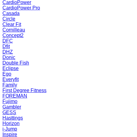
CardioPower
CardioPower Pro
Casada
Circle
Clear Fit
Cornilleau
Concept2
DFC
Dfit
DHZ
Donic
Double Fish
Eclipse
Ego
Everyfit
Family
First Degree Fitness
FOREMAN
Fujimo
Gambler
GESS
Hasttings
Horizon
i-Jump
Inspire