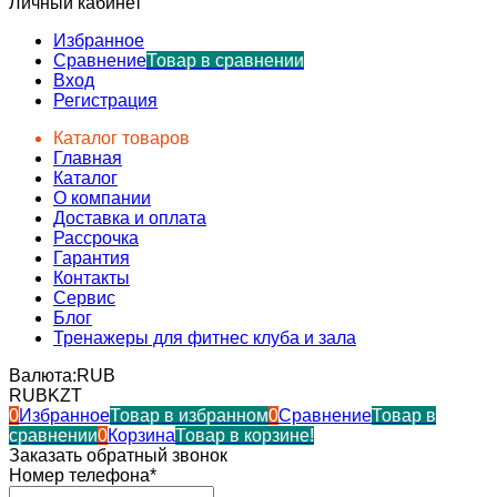
Личный кабинет
Избранное
Сравнение
Товар в сравнении
Вход
Регистрация
Каталог товаров
Главная
Каталог
О компании
Доставка и оплата
Рассрочка
Гарантия
Контакты
Сервис
Блог
Тренажеры для фитнес клуба и зала
Валюта:
RUB
RUB
KZT
0
Избранное
Товар в избранном
0
Сравнение
Товар в
сравнении
0
Корзина
Товар в корзине!
Заказать обратный звонок
Номер телефона*