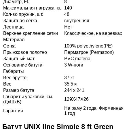
Диаметр, Ft.
8
Максимальная нагрузка, кг.
140
Кол-во пружин, шт.
48
Защитная сетка
внутренняя
Лестница
Нет
Верхнее крепление сетки
Классическое, на веревках
Материал
Сетка
100% polyethylene(PE)
Прыжковое полотно
Перматрон (Permatron)
Защитный мат
PVC material
Основание батута
3 W-ноги
Габариты
Вес брутто
37 кг
Вес
35.5 кг
Размер батута
244 х 241
Габариты упаковки, см.
129X47X26
(ДхШхВ)
На раму 2 года, Фирменная
Гарантия
1 год
Батут UNIX line Simple 8 ft Green