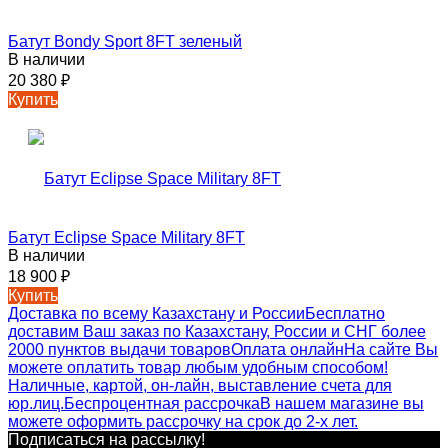
Батут Bondy Sport 8FT зеленый
В наличии
20 380
₽
Купить
Батут Eclipse Space Military 8FT
В наличии
18 900
₽
Купить
Доставка по всему Казахстану и России
Бесплатно
доставим Ваш заказ по Казахстану, России и СНГ более
2000 пунктов выдачи товаров
Оплата онлайн
На сайте Вы
можете оплатить товар любым удобным способом!
Наличные, картой, он-лайн, выставление счета для
юр.лиц.
Беспроцентная рассрочка
В нашем магазине вы
можете оформить рассрочку на срок до 2-х лет.
Подписаться на рассылкy!