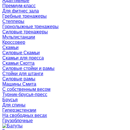
Адаптивные
Премиум-класс
Для фитнес зала
Гребные тренажеры
Степперы
Горнолыжные тренажеры
Силовые тренажеры
Мультистанции
Кроссовер
Скамьи
Силовые Скамьи
Скамьи для пресса
Скамьи Скотта
Силовые стойки и рамы
Стойки для штанги
Силовые рамы
Машины Смита
C собственным весом
Турник-брусья-пресс
Брусья
Для спины
Гиперэкстензии
На свободных весах
Грузоблочные