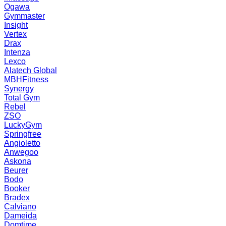
Ogawa
Gymmaster
Insight
Vertex
Drax
Intenza
Lexco
Alatech Global
MBHFitness
Synergy
Total Gym
Rebel
ZSO
LuckyGym
Springfree
Angioletto
Anwegoo
Askona
Beurer
Bodo
Booker
Bradex
Calviano
Dameida
Domtime