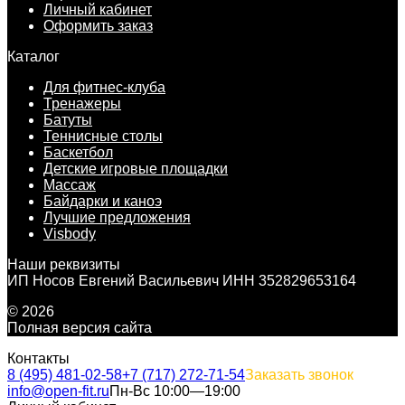
Личный кабинет
Оформить заказ
Каталог
Для фитнес-клуба
Тренажеры
Батуты
Теннисные столы
Баскетбол
Детские игровые площадки
Массаж
Байдарки и каноэ
Лучшие предложения
Visbody
Наши реквизиты
ИП Носов Евгений Васильевич ИНН 352829653164
© 2026
Полная версия сайта
Контакты
8 (495) 481-02-58
+7 (717) 272-71-54
Заказать звонок
info@open-fit.ru
Пн-Вс 10:00—19:00