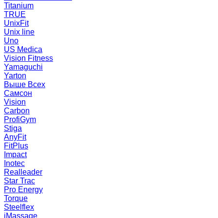
Titanium
TRUE
UnixFit
Unix line
Uno
US Medica
Vision Fitness
Yamaguchi
Yarton
Выше Всех
Самсон
Vision
Carbon
ProfiGym
Stiga
AnyFit
FitPlus
Impact
Inotec
Realleader
Star Trac
Pro Energy
Torque
Steelflex
iMassage