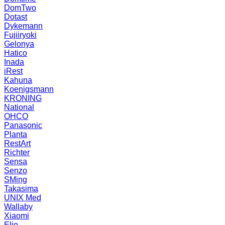
DomTwo
Dotast
Dykemann
Fujiiryoki
Gelonya
Hatico
Inada
iRest
Kahuna
Koenigsmann
KRONING
National
OHCO
Panasonic
Planta
RestArt
Richter
Sensa
Senzo
SMing
Takasima
UNIX Med
Wallaby
Xiaomi
Elio