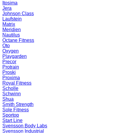
Itosima
Jera
Johnson Class
Laufstein
Matrix
Meridien
Nautilus
Octane Fitness
Oto
Oxygen
Playgarden
Precor
Protrain
Proski
Proxima
Royal Fitness
Scholle
Schwinn
Shua
Smith Strength
Sole Fitness
Sportop
Start Line
Svensson Body Labs
Svensson Industrial