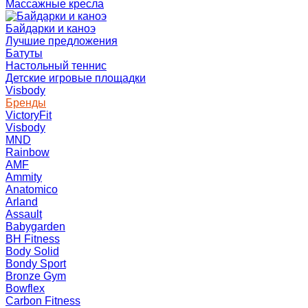
Массажные кресла
Байдарки и каноэ
Лучшие предложения
Батуты
Настольный теннис
Детские игровые площадки
Visbody
Бренды
VictoryFit
Visbody
MND
Rainbow
AMF
Ammity
Anatomico
Arland
Assault
Babygarden
BH Fitness
Body Solid
Bondy Sport
Bronze Gym
Bowflex
Carbon Fitness