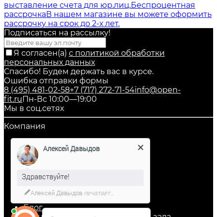
выставление счета для юр.лиц.
Беспроцентная
рассрочка
В нашем магазине вы можете оформить
рассрочку на срок до 2-х лет.
Подписаться на рассылкy!
Я согласен(a)
с политикой обработки
персональных данных
Спасибо! Будем держать вас в курсе.
Ошибка отправки формы
8 (495) 481-02-58
+7 (717) 272-71-54
info@open-
fit.ru
Пн-Вс 10:00—19:00
Мы в соц.сетях
Компания
Каталог
Алексей Давыдов
О компании
Доставка и оплата
Рассрочка
Здравствуйте!
Гарантия
Контакты
Алексей Давыдов
печатает...
Сервис
Блог
Тренажеры для фитнес клуба и зала