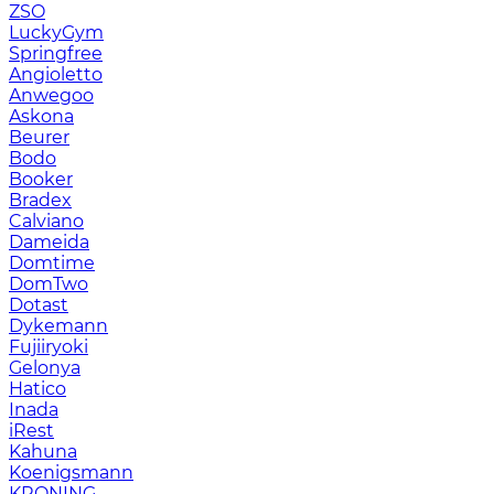
ZSO
LuckyGym
Springfree
Angioletto
Anwegoo
Askona
Beurer
Bodo
Booker
Bradex
Calviano
Dameida
Domtime
DomTwo
Dotast
Dykemann
Fujiiryoki
Gelonya
Hatico
Inada
iRest
Kahuna
Koenigsmann
KRONING