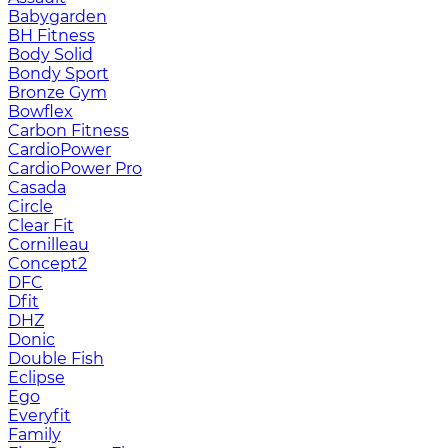
Babygarden
BH Fitness
Body Solid
Bondy Sport
Bronze Gym
Bowflex
Carbon Fitness
CardioPower
CardioPower Pro
Casada
Circle
Clear Fit
Cornilleau
Concept2
DFC
Dfit
DHZ
Donic
Double Fish
Eclipse
Ego
Everyfit
Family