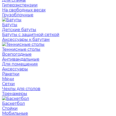
Для спины
Гиперэкстензии
На свободных весах
Грузоблочные
Батуты
Детские батуты
Батуты с защитной сеткой
Аксессуары к батутам
Теннисные столы
Всепогодные
Антивандальные
Для помещения
Аксессуары
Ракетки
Мячи
Сетки
Чехлы для столов
Тренажеры
Баскетбол
Стойки
Мобильные