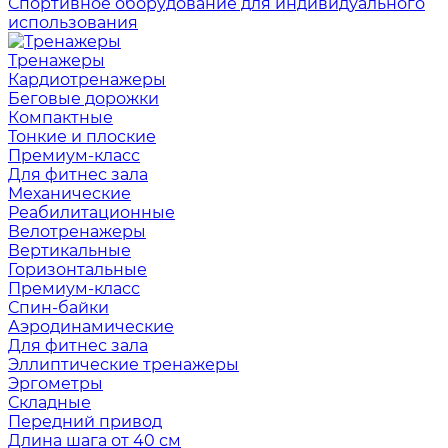
Спортивное оборудование для индивидуального
использования
Тренажеры
Кардиотренажеры
Беговые дорожки
Компактные
Тонкие и плоские
Премиум-класс
Для фитнес зала
Механические
Реабилитационные
Велотренажеры
Вертикальные
Горизонтальные
Премиум-класс
Спин-байки
Аэродинамические
Для фитнес зала
Эллиптические тренажеры
Эргометры
Складные
Передний привод
Длина шага от 40 см