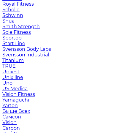
Royal Fitness
Scholle
Schwinn
Shua
Smith Strength
Sole Fitness
Sportop
Start Line
Svensson Body Labs
Svensson Industrial
Titanium
TRUE
UnixFit
Unix line
Uno
US Medica
Vision Fitness
Yamaguchi
Yarton
Выше Всех
Самсон
Vision
Carbon