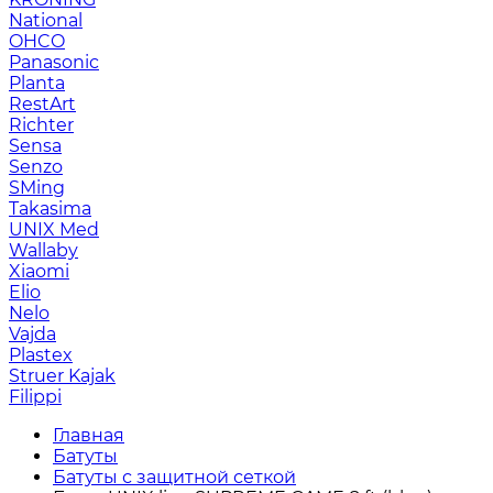
National
OHCO
Panasonic
Planta
RestArt
Richter
Sensa
Senzo
SMing
Takasima
UNIX Med
Wallaby
Xiaomi
Elio
Nelo
Vajda
Plastex
Struer Kajak
Filippi
Главная
Батуты
Батуты с защитной сеткой