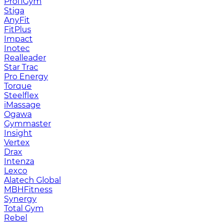
ProfiGym
Stiga
AnyFit
FitPlus
Impact
Inotec
Realleader
Star Trac
Pro Energy
Torque
Steelflex
iMassage
Ogawa
Gymmaster
Insight
Vertex
Drax
Intenza
Lexco
Alatech Global
MBHFitness
Synergy
Total Gym
Rebel