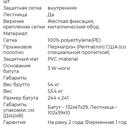
шт.
Защитная сетка
внутренняя
Лестница
Да
Верхнее
Жесткая фиксация,
крепление сетки
металлический обод
Материал
Сетка
100% polyethylene(PE)
Прыжковое
Перматрон (Permatron) США (cо
полотно
специальной пропиткой)
Защитный мат
PVC material
Основание
3 W-ноги
батута
Габариты
Вес брутто
54 кг
Вес
53.4 кг
Размер батута
244 х 241
Габариты
Батут – 132х47х29, Лестница –
упаковки, см.
102х39х10
(ДхШхВ)
Гарантия
На раму 2 года, Фирменная 1 год