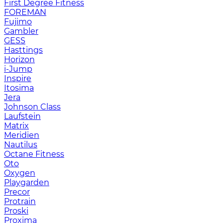
First Degree Fitness
FOREMAN
Fujimo
Gambler
GESS
Hasttings
Horizon
i-Jump
Inspire
Itosima
Jera
Johnson Class
Laufstein
Matrix
Meridien
Nautilus
Octane Fitness
Oto
Oxygen
Playgarden
Precor
Protrain
Proski
Proxima