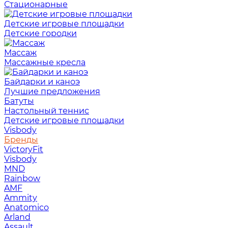
Стационарные
Детские игровые площадки
Детские городки
Массаж
Массажные кресла
Байдарки и каноэ
Лучшие предложения
Батуты
Настольный теннис
Детские игровые площадки
Visbody
Бренды
VictoryFit
Visbody
MND
Rainbow
AMF
Ammity
Anatomico
Arland
Assault