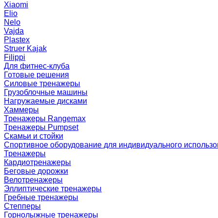
Xiaomi
Elio
Nelo
Vajda
Plastex
Struer Kajak
Filippi
Для фитнес-клуба
Готовые решения
Силовые тренажеры
Грузоблочные машины
Нагружаемые дисками
Хаммеры
Тренажеры Rangemax
Тренажеры Pumpset
Скамьи и стойки
Спортивное оборудование для индивидуального использ
Тренажеры
Кардиотренажеры
Беговые дорожки
Велотренажеры
Эллиптические тренажеры
Гребные тренажеры
Степперы
Горнолыжные тренажеры