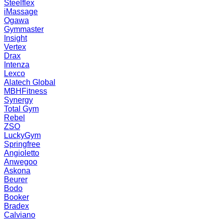
Steelflex
iMassage
Ogawa
Gymmaster
Insight
Vertex
Drax
Intenza
Lexco
Alatech Global
MBHFitness
Synergy
Total Gym
Rebel
ZSO
LuckyGym
Springfree
Angioletto
Anwegoo
Askona
Beurer
Bodo
Booker
Bradex
Calviano