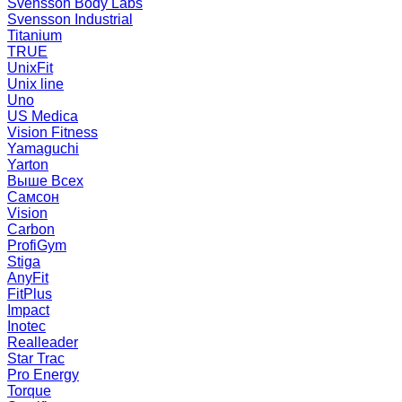
Svensson Body Labs
Svensson Industrial
Titanium
TRUE
UnixFit
Unix line
Uno
US Medica
Vision Fitness
Yamaguchi
Yarton
Выше Всех
Самсон
Vision
Carbon
ProfiGym
Stiga
AnyFit
FitPlus
Impact
Inotec
Realleader
Star Trac
Pro Energy
Torque