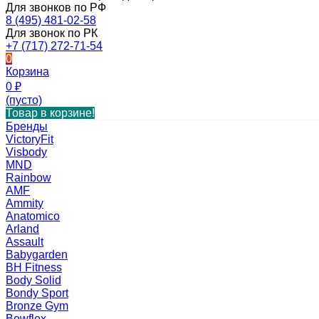
Для звонков по РФ
8 (495) 481-02-58
Для звонок по РК
+7 (717) 272-71-54
0
Корзина
0
₽
(пусто)
Товар в корзине!
Бренды
VictoryFit
Visbody
MND
Rainbow
AMF
Ammity
Anatomico
Arland
Assault
Babygarden
BH Fitness
Body Solid
Bondy Sport
Bronze Gym
Bowflex