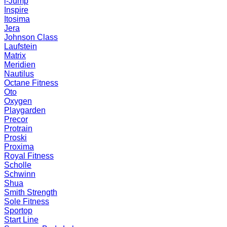
i-Jump
Inspire
Itosima
Jera
Johnson Class
Laufstein
Matrix
Meridien
Nautilus
Octane Fitness
Oto
Oxygen
Playgarden
Precor
Protrain
Proski
Proxima
Royal Fitness
Scholle
Schwinn
Shua
Smith Strength
Sole Fitness
Sportop
Start Line