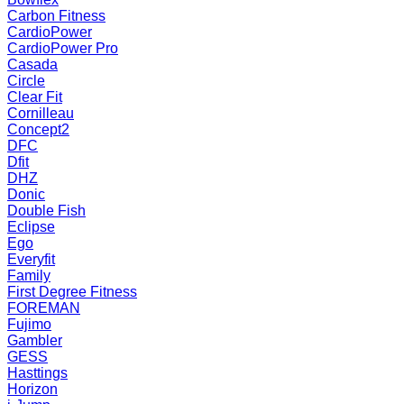
Carbon Fitness
CardioPower
CardioPower Pro
Casada
Circle
Clear Fit
Cornilleau
Concept2
DFC
Dfit
DHZ
Donic
Double Fish
Eclipse
Ego
Everyfit
Family
First Degree Fitness
FOREMAN
Fujimo
Gambler
GESS
Hasttings
Horizon