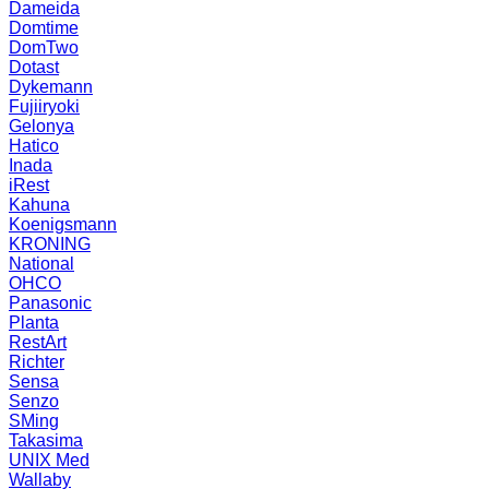
Dameida
Domtime
DomTwo
Dotast
Dykemann
Fujiiryoki
Gelonya
Hatico
Inada
iRest
Kahuna
Koenigsmann
KRONING
National
OHCO
Panasonic
Planta
RestArt
Richter
Sensa
Senzo
SMing
Takasima
UNIX Med
Wallaby