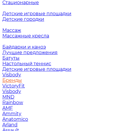
Стационарные
Детские игровые площадки
Детские городки
Массаж
Массажные кресла
Байдарки и каноэ
Лучшие предложения
Батуты
Настольный теннис
Детские игровые площадки
Visbody
Бренды
VictoryFit
Visbody
MND
Rainbow
AMF
Ammity
Anatomico
Arland
Assault