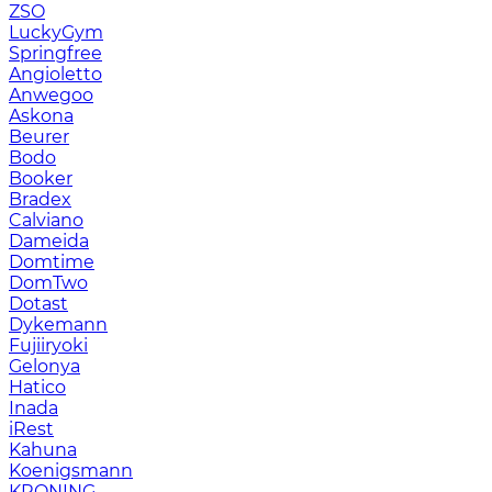
ZSO
LuckyGym
Springfree
Angioletto
Anwegoo
Askona
Beurer
Bodo
Booker
Bradex
Calviano
Dameida
Domtime
DomTwo
Dotast
Dykemann
Fujiiryoki
Gelonya
Hatico
Inada
iRest
Kahuna
Koenigsmann
KRONING