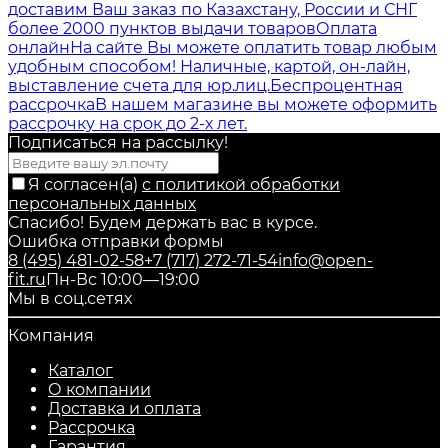
доставим Ваш заказ по Казахстану, России и СНГ
более 2000 пунктов выдачи товаров
Оплата
онлайн
На сайте Вы можете оплатить товар любым
удобным способом! Наличные, картой, он-лайн,
выставление счета для юр.лиц.
Беспроцентная
рассрочка
В нашем магазине вы можете оформить
рассрочку на срок до 2-х лет.
Подписаться на рассылкy!
Я согласен(a)
с политикой обработки
персональных данных
Спасибо! Будем держать вас в курсе.
Ошибка отправки формы
8 (495) 481-02-58
+7 (717) 272-71-54
info@open-
fit.ru
Пн-Вс 10:00—19:00
Мы в соц.сетях
Компания
Каталог
О компании
Доставка и оплата
Рассрочка
Гарантия