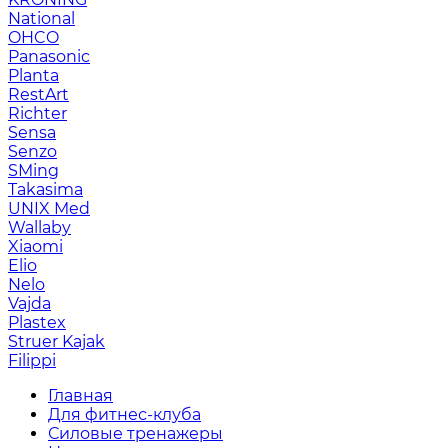
National
OHCO
Panasonic
Planta
RestArt
Richter
Sensa
Senzo
SMing
Takasima
UNIX Med
Wallaby
Xiaomi
Elio
Nelo
Vajda
Plastex
Struer Kajak
Filippi
Главная
Для фитнес-клуба
Силовые тренажеры