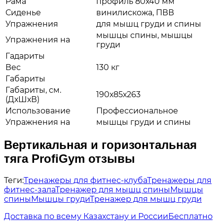
Рама
профиль 80х40 мм
Сиденье
винилискожа, ПВВ
Упражнения
для мышц груди и спины
мышцы спины, мышцы
Упражнения на
груди
Гадариты
Вес
130 кг
Габариты
Габариты, см.
190х85х263
(ДхШхВ)
Использование
Профессиональное
Упражнения на
мышцы груди и спины
Вертикальная и горизонтальная
тяга ProfiGym отзывы
Теги:
Тренажеры для фитнес-клуба
Тренажеры для
фитнес-зала
Тренажер для мышц спины
Мышцы
спины
Мышцы груди
Тренажер для мышц груди
Доставка по всему Казахстану и России
Бесплатно