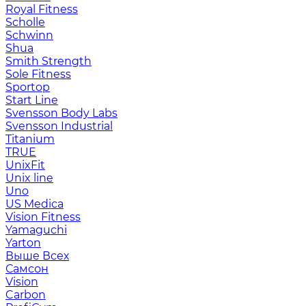
Royal Fitness
Scholle
Schwinn
Shua
Smith Strength
Sole Fitness
Sportop
Start Line
Svensson Body Labs
Svensson Industrial
Titanium
TRUE
UnixFit
Unix line
Uno
US Medica
Vision Fitness
Yamaguchi
Yarton
Выше Всех
Самсон
Vision
Carbon