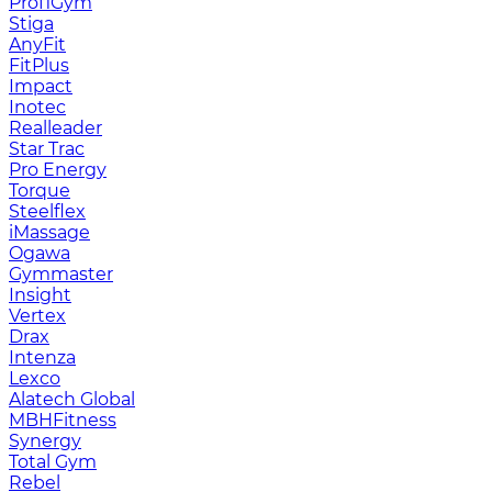
ProfiGym
Stiga
AnyFit
FitPlus
Impact
Inotec
Realleader
Star Trac
Pro Energy
Torque
Steelflex
iMassage
Ogawa
Gymmaster
Insight
Vertex
Drax
Intenza
Lexco
Alatech Global
MBHFitness
Synergy
Total Gym
Rebel