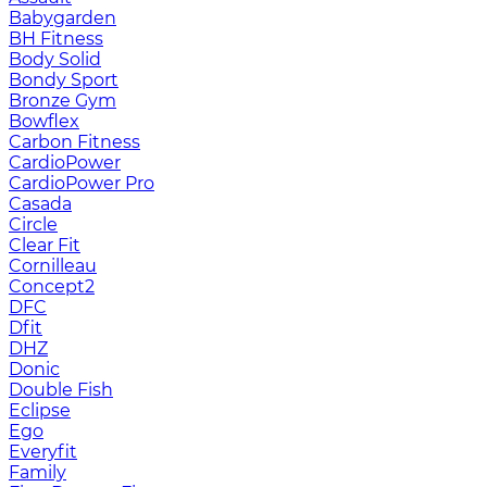
Babygarden
BH Fitness
Body Solid
Bondy Sport
Bronze Gym
Bowflex
Carbon Fitness
CardioPower
CardioPower Pro
Casada
Circle
Clear Fit
Cornilleau
Concept2
DFC
Dfit
DHZ
Donic
Double Fish
Eclipse
Ego
Everyfit
Family