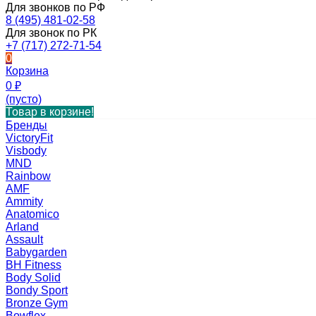
Для звонков по РФ
8 (495) 481-02-58
Для звонок по РК
+7 (717) 272-71-54
0
Корзина
0
₽
(пусто)
Товар в корзине!
Бренды
VictoryFit
Visbody
MND
Rainbow
AMF
Ammity
Anatomico
Arland
Assault
Babygarden
BH Fitness
Body Solid
Bondy Sport
Bronze Gym
Bowflex