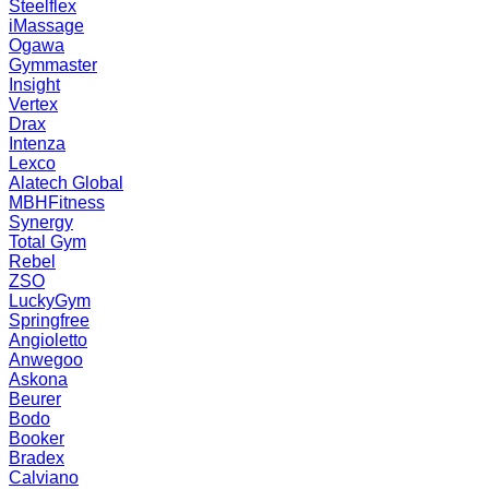
Steelflex
iMassage
Ogawa
Gymmaster
Insight
Vertex
Drax
Intenza
Lexco
Alatech Global
MBHFitness
Synergy
Total Gym
Rebel
ZSO
LuckyGym
Springfree
Angioletto
Anwegoo
Askona
Beurer
Bodo
Booker
Bradex
Calviano