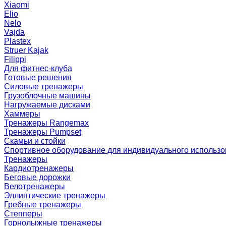
Xiaomi
Elio
Nelo
Vajda
Plastex
Struer Kajak
Filippi
Для фитнес-клуба
Готовые решения
Силовые тренажеры
Грузоблочные машины
Нагружаемые дисками
Хаммеры
Тренажеры Rangemax
Тренажеры Pumpset
Скамьи и стойки
Спортивное оборудование для индивидуального использ
Тренажеры
Кардиотренажеры
Беговые дорожки
Велотренажеры
Эллиптические тренажеры
Гребные тренажеры
Степперы
Горнолыжные тренажеры