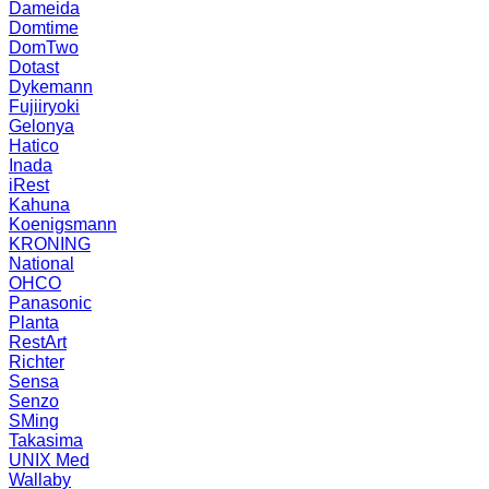
Dameida
Domtime
DomTwo
Dotast
Dykemann
Fujiiryoki
Gelonya
Hatico
Inada
iRest
Kahuna
Koenigsmann
KRONING
National
OHCO
Panasonic
Planta
RestArt
Richter
Sensa
Senzo
SMing
Takasima
UNIX Med
Wallaby