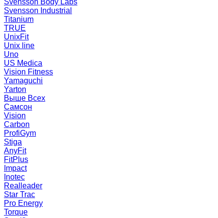
Svensson Body Labs
Svensson Industrial
Titanium
TRUE
UnixFit
Unix line
Uno
US Medica
Vision Fitness
Yamaguchi
Yarton
Выше Всех
Самсон
Vision
Carbon
ProfiGym
Stiga
AnyFit
FitPlus
Impact
Inotec
Realleader
Star Trac
Pro Energy
Torque