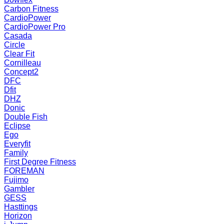
Carbon Fitness
CardioPower
CardioPower Pro
Casada
Circle
Clear Fit
Cornilleau
Concept2
DFC
Dfit
DHZ
Donic
Double Fish
Eclipse
Ego
Everyfit
Family
First Degree Fitness
FOREMAN
Fujimo
Gambler
GESS
Hasttings
Horizon