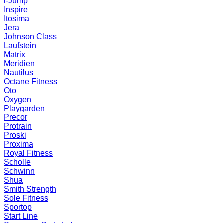
i-Jump
Inspire
Itosima
Jera
Johnson Class
Laufstein
Matrix
Meridien
Nautilus
Octane Fitness
Oto
Oxygen
Playgarden
Precor
Protrain
Proski
Proxima
Royal Fitness
Scholle
Schwinn
Shua
Smith Strength
Sole Fitness
Sportop
Start Line