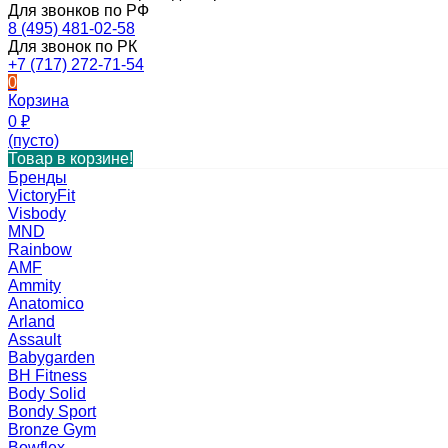
Для звонков по РФ
8 (495) 481-02-58
Для звонок по РК
+7 (717) 272-71-54
0
Корзина
0
₽
(пусто)
Товар в корзине!
Бренды
VictoryFit
Visbody
MND
Rainbow
AMF
Ammity
Anatomico
Arland
Assault
Babygarden
BH Fitness
Body Solid
Bondy Sport
Bronze Gym
Bowflex