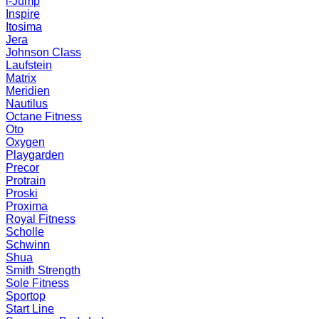
i-Jump
Inspire
Itosima
Jera
Johnson Class
Laufstein
Matrix
Meridien
Nautilus
Octane Fitness
Oto
Oxygen
Playgarden
Precor
Protrain
Proski
Proxima
Royal Fitness
Scholle
Schwinn
Shua
Smith Strength
Sole Fitness
Sportop
Start Line