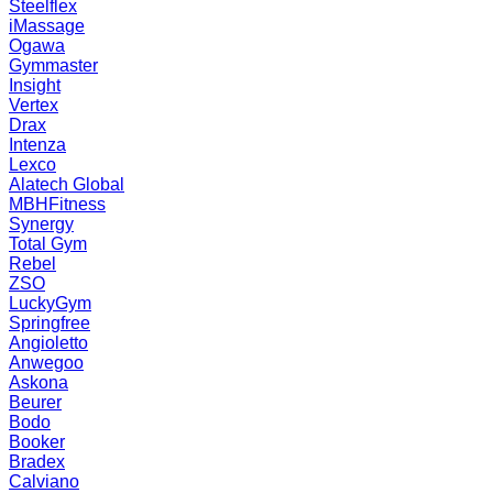
Steelflex
iMassage
Ogawa
Gymmaster
Insight
Vertex
Drax
Intenza
Lexco
Alatech Global
MBHFitness
Synergy
Total Gym
Rebel
ZSO
LuckyGym
Springfree
Angioletto
Anwegoo
Askona
Beurer
Bodo
Booker
Bradex
Calviano