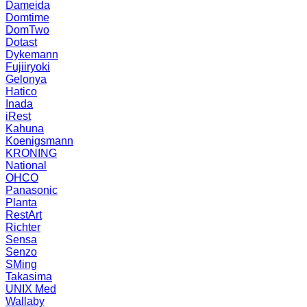
Dameida
Domtime
DomTwo
Dotast
Dykemann
Fujiiryoki
Gelonya
Hatico
Inada
iRest
Kahuna
Koenigsmann
KRONING
National
OHCO
Panasonic
Planta
RestArt
Richter
Sensa
Senzo
SMing
Takasima
UNIX Med
Wallaby