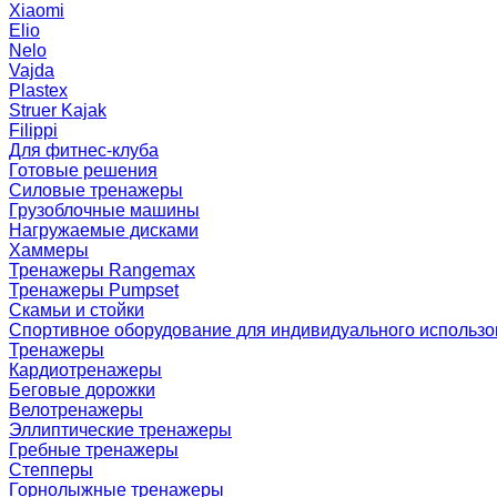
Xiaomi
Elio
Nelo
Vajda
Plastex
Struer Kajak
Filippi
Для фитнес-клуба
Готовые решения
Силовые тренажеры
Грузоблочные машины
Нагружаемые дисками
Хаммеры
Тренажеры Rangemax
Тренажеры Pumpset
Скамьи и стойки
Спортивное оборудование для индивидуального использ
Тренажеры
Кардиотренажеры
Беговые дорожки
Велотренажеры
Эллиптические тренажеры
Гребные тренажеры
Степперы
Горнолыжные тренажеры