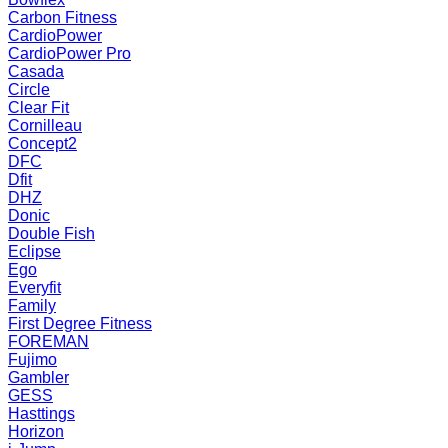
Carbon Fitness
CardioPower
CardioPower Pro
Casada
Circle
Clear Fit
Cornilleau
Concept2
DFC
Dfit
DHZ
Donic
Double Fish
Eclipse
Ego
Everyfit
Family
First Degree Fitness
FOREMAN
Fujimo
Gambler
GESS
Hasttings
Horizon