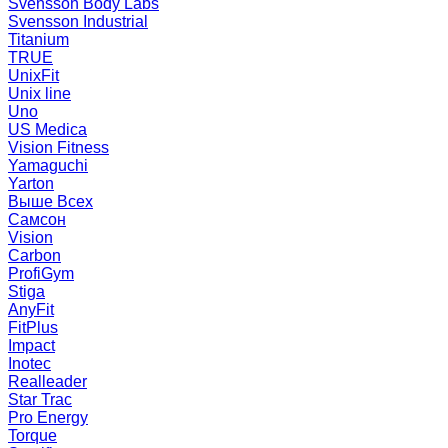
Svensson Body Labs
Svensson Industrial
Titanium
TRUE
UnixFit
Unix line
Uno
US Medica
Vision Fitness
Yamaguchi
Yarton
Выше Всех
Самсон
Vision
Carbon
ProfiGym
Stiga
AnyFit
FitPlus
Impact
Inotec
Realleader
Star Trac
Pro Energy
Torque