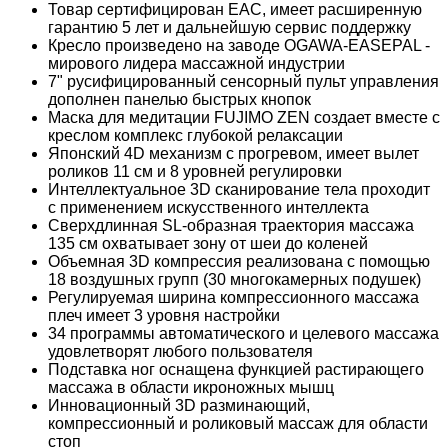
Товар сертифицирован EAC, имеет расширенную
гарантию 5 лет и дальнейшую сервис поддержку
Кресло произведено на заводе OGAWA-EASEPAL -
мирового лидера массажной индустрии
7" русифицированный сенсорный пульт управления
дополнен панелью быстрых кнопок
Маска для медитации FUJIMO ZEN создает вместе с
креслом комплекс глубокой релаксации
Японский 4D механизм с прогревом, имеет вылет
роликов 11 см и 8 уровней регулировки
Интеллектуальное 3D сканирование тела проходит
с применением искусственного интеллекта
Сверхдлинная SL-образная траектория массажа
135 см охватывает зону от шеи до коленей
Объемная 3D компрессия реализована с помощью
18 воздушных групп (30 многокамерных подушек)
Регулируемая ширина компрессионного массажа
плеч имеет 3 уровня настройки
34 программы автоматического и целевого массажа
удовлетворят любого пользователя
Подставка ног оснащена функцией растирающего
массажа в области икроножных мышц
Инновационный 3D разминающий,
компрессионный и роликовый массаж для области
стоп