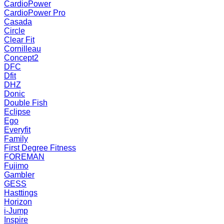
CardioPower
CardioPower Pro
Casada
Circle
Clear Fit
Cornilleau
Concept2
DFC
Dfit
DHZ
Donic
Double Fish
Eclipse
Ego
Everyfit
Family
First Degree Fitness
FOREMAN
Fujimo
Gambler
GESS
Hasttings
Horizon
i-Jump
Inspire