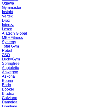
Ogawa
Gymmaster
Insight
Vertex
Drax
Intenza
Lexco
Alatech Global
MBHFitness
Synergy
Total Gym
Rebel
ZSO
LuckyGym
Springfree
Angioletto
Anwegoo
Askona
Beurer
Bodo
Booker
Bradex
Calviano
Dameida
Domtime