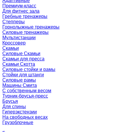
Адаптивные
Премиум-класс
Для фитнес зала
Гребные тренажеры
Степперы
Горнолыжные тренажеры
Силовые тренажеры
Мультистанции
Кроссовер
Скамьи
Силовые Скамьи
Скамьи для пресса
Скамьи Скотта
Силовые стойки и рамы
Стойки для штанги
Силовые рамы
Машины Смита
C собственным весом
Турник-брусья-пресс
Брусья
Для спины
Гиперэкстензии
На свободных весах
Грузоблочные