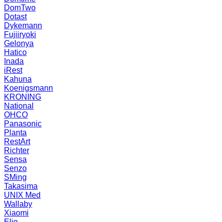
DomTwo
Dotast
Dykemann
Fujiiryoki
Gelonya
Hatico
Inada
iRest
Kahuna
Koenigsmann
KRONING
National
OHCO
Panasonic
Planta
RestArt
Richter
Sensa
Senzo
SMing
Takasima
UNIX Med
Wallaby
Xiaomi
Elio