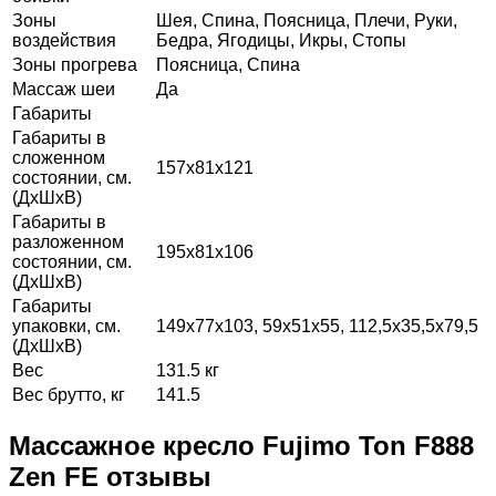
Зоны
Шея, Спина, Поясница, Плечи, Руки,
воздействия
Бедра, Ягодицы, Икры, Стопы
Зоны прогрева
Поясница, Спина
Массаж шеи
Да
Габариты
Габариты в
сложенном
157х81х121
состоянии, см.
(ДхШхВ)
Габариты в
разложенном
195х81х106
состоянии, см.
(ДхШхВ)
Габариты
упаковки, см.
149х77х103, 59х51х55, 112,5х35,5х79,5
(ДхШхВ)
Вес
131.5 кг
Вес брутто, кг
141.5
Массажное кресло Fujimo Ton F888
Zen FE отзывы