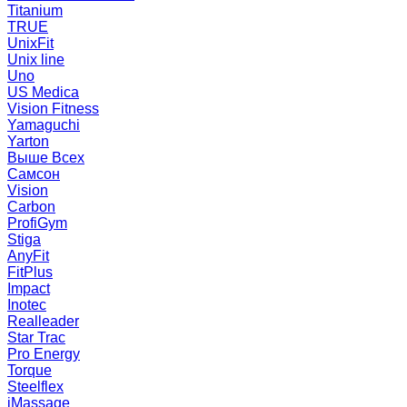
Titanium
TRUE
UnixFit
Unix line
Uno
US Medica
Vision Fitness
Yamaguchi
Yarton
Выше Всех
Самсон
Vision
Carbon
ProfiGym
Stiga
AnyFit
FitPlus
Impact
Inotec
Realleader
Star Trac
Pro Energy
Torque
Steelflex
iMassage