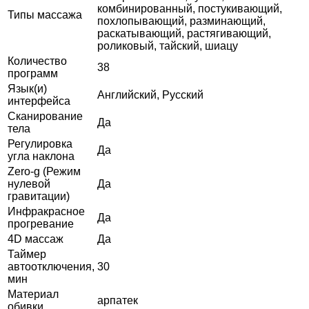
комбинированный, постукивающий,
Типы массажа
похлопывающий, разминающий,
раскатывающий, растягивающий,
роликовый, тайский, шиацу
Количество
38
программ
Язык(и)
Английский, Русский
интерфейса
Сканирование
Да
тела
Регулировка
Да
угла наклона
Zero-g (Режим
нулевой
Да
гравитации)
Инфракрасное
Да
прогревание
4D массаж
Да
Таймер
автоотключения,
30
мин
Материал
арпатек
обивки