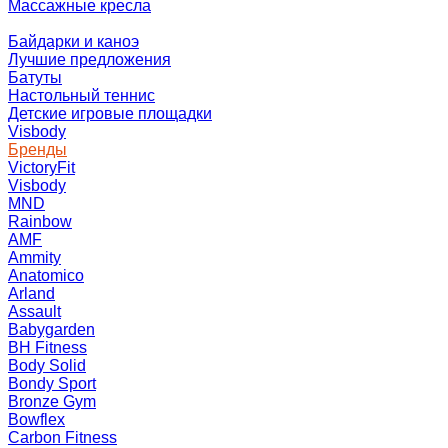
Массажные кресла
Байдарки и каноэ
Лучшие предложения
Батуты
Настольный теннис
Детские игровые площадки
Visbody
Бренды
VictoryFit
Visbody
MND
Rainbow
AMF
Ammity
Anatomico
Arland
Assault
Babygarden
BH Fitness
Body Solid
Bondy Sport
Bronze Gym
Bowflex
Carbon Fitness