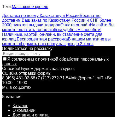
Теги:
Массажное кресло
Доставка по всему Казахстану и России
Бесплатно
доставим Ваш заказ по Казахстану, России и СНГ более
2000 пунктов выдачи товаров
Оплата онлайн
На сайте Вы
можете оплатить товар любым удобным способом!
Наличные, картой, он-лайн, выставление счета для
юр.лиц.
Беспроцентная рассрочка
В нашем магазине вы
можете оформить рассрочку на срок до 2-х лет.
Подписаться на рассылкy!
Я согласен(a)
с политикой обработки персональных
данных
Спасибо! Будем держать вас в курсе.
Ошибка отправки формы
8 (495) 481-02-58
+7 (717) 272-71-54
info@open-fit.ru
Пн-Вс
10:00—19:00
Мы в соц.сетях
Компания
Каталог
О компании
Доставка и оплата