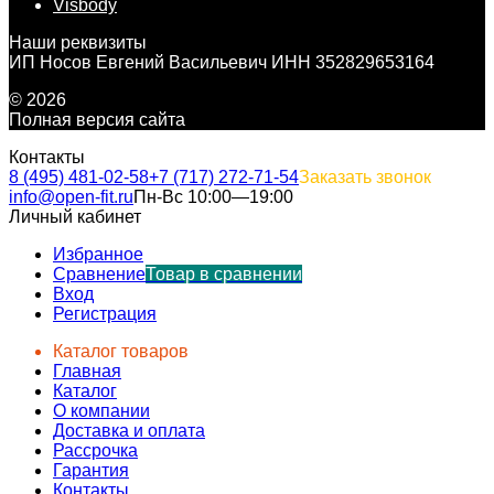
Visbody
Наши реквизиты
ИП Носов Евгений Васильевич ИНН 352829653164
© 2026
Полная версия сайта
Контакты
8 (495) 481-02-58
+7 (717) 272-71-54
Заказать звонок
info@open-fit.ru
Пн-Вс 10:00—19:00
Личный кабинет
Избранное
Сравнение
Товар в сравнении
Вход
Регистрация
Каталог товаров
Главная
Каталог
О компании
Доставка и оплата
Рассрочка
Гарантия
Контакты