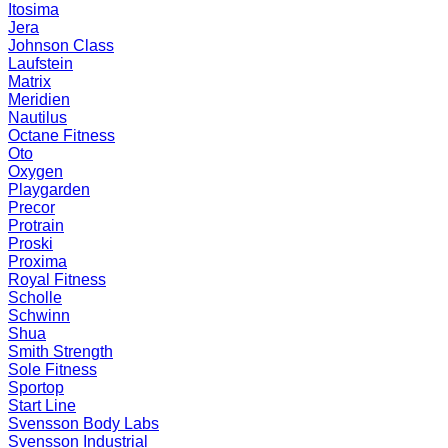
Itosima
Jera
Johnson Class
Laufstein
Matrix
Meridien
Nautilus
Octane Fitness
Oto
Oxygen
Playgarden
Precor
Protrain
Proski
Proxima
Royal Fitness
Scholle
Schwinn
Shua
Smith Strength
Sole Fitness
Sportop
Start Line
Svensson Body Labs
Svensson Industrial