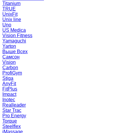
Titanium
TRUE
UnixFit
Unix line
Uno
US Medica
Vision Fitness
Yamaguchi
Yarton
Выше Всех
Самсон
Vision
Carbon
ProfiGym
Stiga
AnyFit
FitPlus
Impact
Inotec
Realleader
Star Trac
Pro Energy
Torque
Steelflex
iMassage