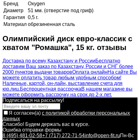
Бренд
Oxygen
Диаметр
51 мм. (отверстие под гриф)
Гарантия
0,5 г.
Материал
обрезиненная сталь
Олимпийский диск евро-классик с
хватом "Ромашка", 15 кг. отзывы
Доставка по всему Казахстану и России
Бесплатно
доставим Ваш заказ по Казахстану, России и СНГ более
2000 пунктов выдачи товаров
Оплата онлайн
На сайте Вы
можете оплатить товар любым удобным способом!
Наличные, картой, он-лайн, выставление счета для
юр.лиц.
Беспроцентная рассрочка
В нашем магазине вы
можете оформить рассрочку на срок до 2-х лет.
Подписаться на рассылкy!
Я согласен(a)
с политикой обработки персональных
данных
Спасибо! Будем держать вас в курсе.
Ошибка отправки формы
8 (495) 481-02-58
+7 (717) 272-71-54
info@open-fit.ru
Пн-Вс