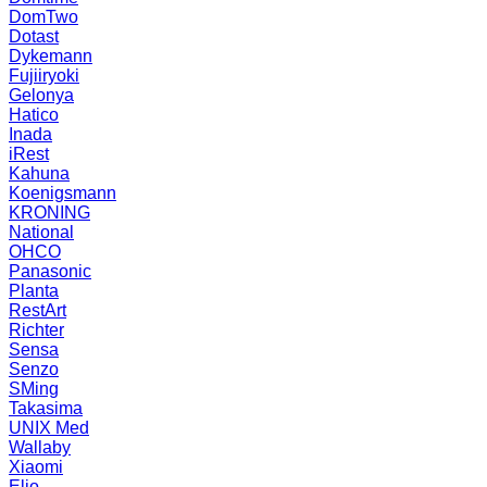
DomTwo
Dotast
Dykemann
Fujiiryoki
Gelonya
Hatico
Inada
iRest
Kahuna
Koenigsmann
KRONING
National
OHCO
Panasonic
Planta
RestArt
Richter
Sensa
Senzo
SMing
Takasima
UNIX Med
Wallaby
Xiaomi
Elio