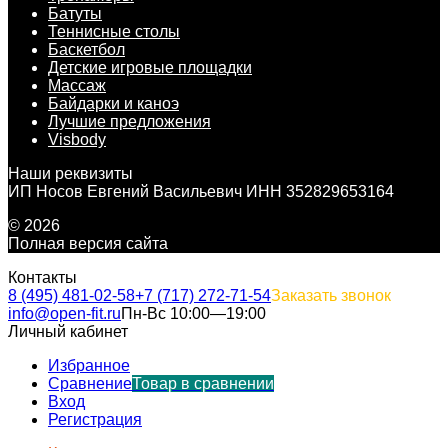
Батуты
Теннисные столы
Баскетбол
Детские игровые площадки
Массаж
Байдарки и каноэ
Лучшие предложения
Visbody
Наши реквизиты
ИП Носов Евгений Васильевич ИНН 352829653164
© 2026
Полная версия сайта
Контакты
8 (495) 481-02-58
+7 (717) 272-71-54
Заказать звонок
info@open-fit.ru
Пн-Вс 10:00—19:00
Личный кабинет
Избранное
Сравнение
Товар в сравнении
Вход
Регистрация