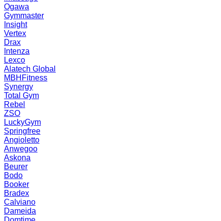
Ogawa
Gymmaster
Insight
Vertex
Drax
Intenza
Lexco
Alatech Global
MBHFitness
Synergy
Total Gym
Rebel
ZSO
LuckyGym
Springfree
Angioletto
Anwegoo
Askona
Beurer
Bodo
Booker
Bradex
Calviano
Dameida
Domtime