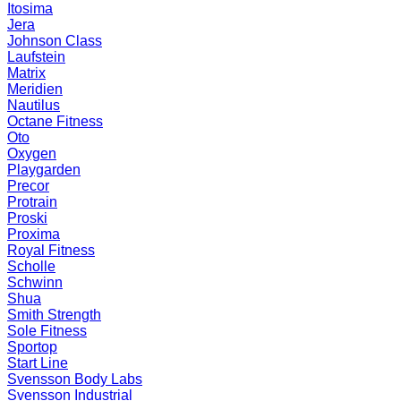
Itosima
Jera
Johnson Class
Laufstein
Matrix
Meridien
Nautilus
Octane Fitness
Oto
Oxygen
Playgarden
Precor
Protrain
Proski
Proxima
Royal Fitness
Scholle
Schwinn
Shua
Smith Strength
Sole Fitness
Sportop
Start Line
Svensson Body Labs
Svensson Industrial