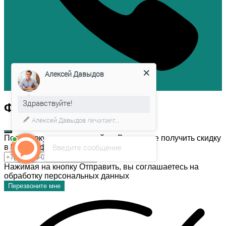
Алексей Давыдов
Здравствуйте!
Форма обратной связи
Алексей Давыдов
печатает...
После покупки темы дизайна, Вы можете получить скидку
Введите сообщение
в 80% на форму обратной связи!
Нажимая на кнопку Отправить, вы соглашаетесь на
обработку персональных данных
Перезвоните мне