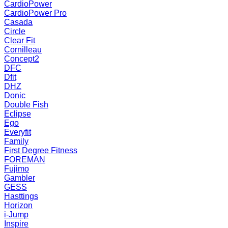
CardioPower
CardioPower Pro
Casada
Circle
Clear Fit
Cornilleau
Concept2
DFC
Dfit
DHZ
Donic
Double Fish
Eclipse
Ego
Everyfit
Family
First Degree Fitness
FOREMAN
Fujimo
Gambler
GESS
Hasttings
Horizon
i-Jump
Inspire