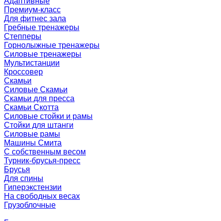
Адаптивные
Премиум-класс
Для фитнес зала
Гребные тренажеры
Степперы
Горнолыжные тренажеры
Силовые тренажеры
Мультистанции
Кроссовер
Скамьи
Силовые Скамьи
Скамьи для пресса
Скамьи Скотта
Силовые стойки и рамы
Стойки для штанги
Силовые рамы
Машины Смита
C собственным весом
Турник-брусья-пресс
Брусья
Для спины
Гиперэкстензии
На свободных весах
Грузоблочные