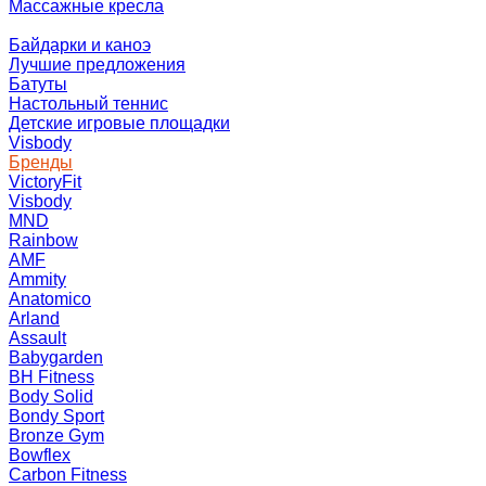
Массажные кресла
Байдарки и каноэ
Лучшие предложения
Батуты
Настольный теннис
Детские игровые площадки
Visbody
Бренды
VictoryFit
Visbody
MND
Rainbow
AMF
Ammity
Anatomico
Arland
Assault
Babygarden
BH Fitness
Body Solid
Bondy Sport
Bronze Gym
Bowflex
Carbon Fitness