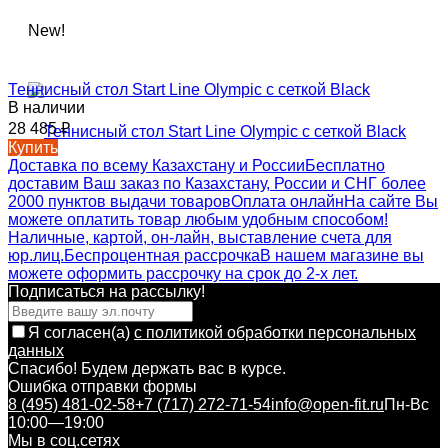
New!
Теннисный стол Start Line Olympic с сеткой Black
В наличии
28 485
₽
Купить
Доставка по всему Казахстану и России
Бесплатно
доставим Ваш заказ по Казахстану, России и СНГ более
2000 пунктов выдачи товаров
Оплата онлайн
На сайте Вы
можете оплатить товар любым удобным способом!
Наличные, картой, он-лайн, выставление счета для
юр.лиц.
Беспроцентная рассрочка
В нашем магазине вы
можете оформить рассрочку на срок до 2-х лет.
Подписаться на рассылкy!
Я согласен(a)
с политикой обработки персональных
данных
Спасибо! Будем держать вас в курсе.
Ошибка отправки формы
8 (495) 481-02-58
+7 (717) 272-71-54
info@open-fit.ru
Пн-Вс
10:00—19:00
Мы в соц.сетях