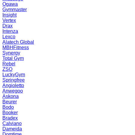
Ogawa
Gymmaster
Insight
Vertex
Drax
Intenza
Lexco
Alatech Global
MBHFitness
Synergy
Total Gym
Rebel
ZSO
LuckyGym
Springfree
Angioletto
Anwegoo
Askona
Beurer
Bodo
Booker
Bradex
Calviano
Dameida
Domtime