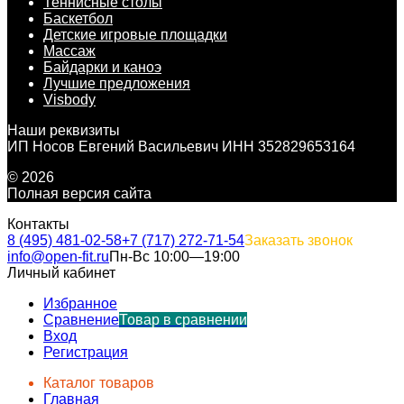
Теннисные столы
Баскетбол
Детские игровые площадки
Массаж
Байдарки и каноэ
Лучшие предложения
Visbody
Наши реквизиты
ИП Носов Евгений Васильевич ИНН 352829653164
© 2026
Полная версия сайта
Контакты
8 (495) 481-02-58
+7 (717) 272-71-54
Заказать звонок
info@open-fit.ru
Пн-Вс 10:00—19:00
Личный кабинет
Избранное
Сравнение
Товар в сравнении
Вход
Регистрация
Каталог товаров
Главная