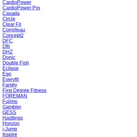
CardioPower
CardioPower Pro
Casada
Circle
Clear Fit
Cornilleau
Concept2
DFC
Dfit
DHZ
Donic
Double Fish
Eclipse
Ego
Everyfit
Family
First Degree Fitness
FOREMAN
Fujimo
Gambler
GESS
Hasttings
Horizon
i-Jump
Inspire