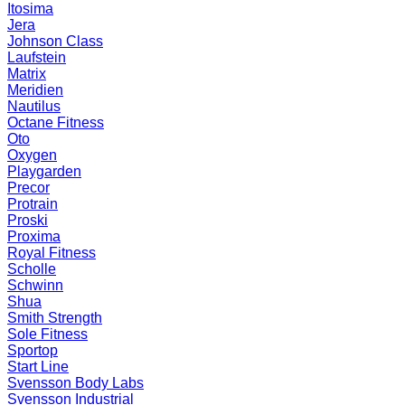
Itosima
Jera
Johnson Class
Laufstein
Matrix
Meridien
Nautilus
Octane Fitness
Oto
Oxygen
Playgarden
Precor
Protrain
Proski
Proxima
Royal Fitness
Scholle
Schwinn
Shua
Smith Strength
Sole Fitness
Sportop
Start Line
Svensson Body Labs
Svensson Industrial