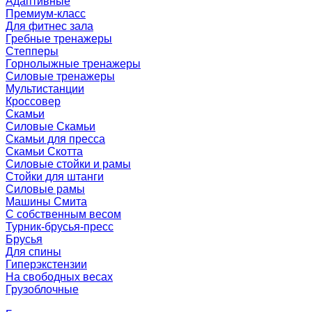
Адаптивные
Премиум-класс
Для фитнес зала
Гребные тренажеры
Степперы
Горнолыжные тренажеры
Силовые тренажеры
Мультистанции
Кроссовер
Скамьи
Силовые Скамьи
Скамьи для пресса
Скамьи Скотта
Силовые стойки и рамы
Стойки для штанги
Силовые рамы
Машины Смита
C собственным весом
Турник-брусья-пресс
Брусья
Для спины
Гиперэкстензии
На свободных весах
Грузоблочные