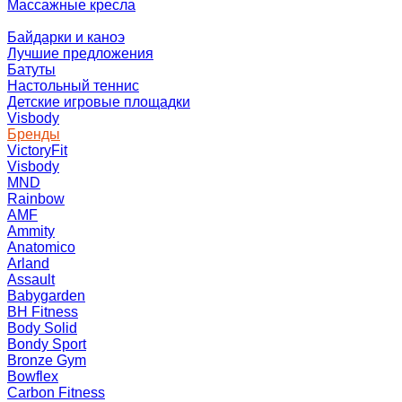
Массажные кресла
Байдарки и каноэ
Лучшие предложения
Батуты
Настольный теннис
Детские игровые площадки
Visbody
Бренды
VictoryFit
Visbody
MND
Rainbow
AMF
Ammity
Anatomico
Arland
Assault
Babygarden
BH Fitness
Body Solid
Bondy Sport
Bronze Gym
Bowflex
Carbon Fitness