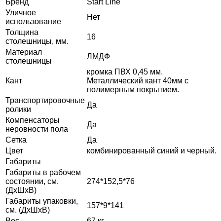
Бренд
Start Line
Уличное
Нет
использование
Толщина
16
столешницы, мм.
Материал
ЛМДФ
столешницы
кромка ПВХ 0,45 мм.
Кант
Металлический кант 40мм с
полимерным покрытием.
Транспортировочные
Да
ролики
Компенсаторы
Да
неровности пола
Сетка
Да
Цвет
комбинированный синий и черный.
Габариты
Габариты в рабочем
состоянии, см.
274*152,5*76
(ДхШхВ)
Габариты упаковки,
157*9*141
см. (ДхШхВ)
Вес
67 кг