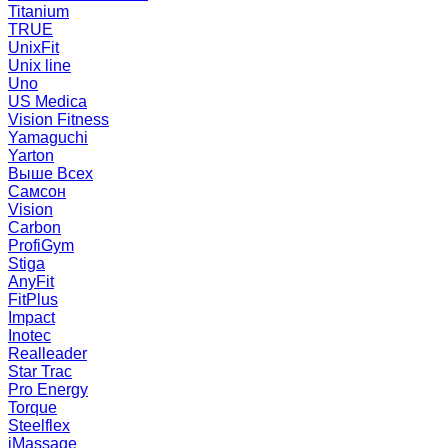
Titanium
TRUE
UnixFit
Unix line
Uno
US Medica
Vision Fitness
Yamaguchi
Yarton
Выше Всех
Самсон
Vision
Carbon
ProfiGym
Stiga
AnyFit
FitPlus
Impact
Inotec
Realleader
Star Trac
Pro Energy
Torque
Steelflex
iMassage