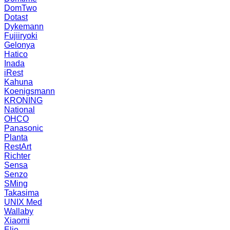
DomTwo
Dotast
Dykemann
Fujiiryoki
Gelonya
Hatico
Inada
iRest
Kahuna
Koenigsmann
KRONING
National
OHCO
Panasonic
Planta
RestArt
Richter
Sensa
Senzo
SMing
Takasima
UNIX Med
Wallaby
Xiaomi
Elio