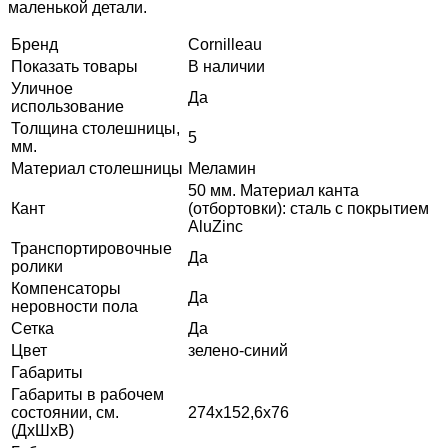
маленькой детали.
Бренд
Cornilleau
Показать товары
В наличии
Уличное
Да
использование
Толщина столешницы,
5
мм.
Материал столешницы
Меламин
50 мм. Материал канта
Кант
(отбортовки): сталь с покрытием
AluZinc
Транспортировочные
Да
ролики
Компенсаторы
Да
неровности пола
Сетка
Да
Цвет
зелено-синий
Габариты
Габариты в рабочем
состоянии, см.
274х152,6х76
(ДхШхВ)