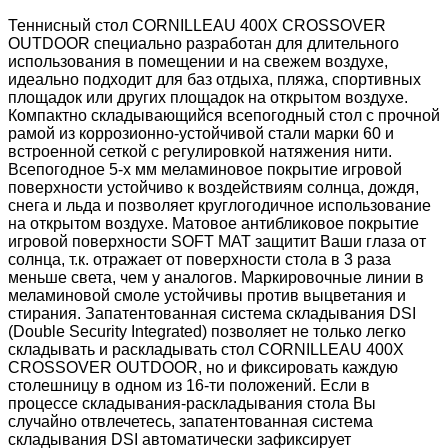
Теннисный стол CORNILLEAU 400X CROSSOVER
OUTDOOR специально разработан для длительного
использования в помещении и на свежем воздухе,
идеально подходит для баз отдыха, пляжа, спортивных
площадок или других площадок на открытом воздухе.
Компактно складывающийся всепогодный стол с прочной
рамой из коррозионно-устойчивой стали марки 60 и
встроенной сеткой с регулировкой натяжения нити.
Всепогодное 5-х мм меламиновое покрытие игровой
поверхности устойчиво к воздействиям солнца, дождя,
снега и льда и позволяет круглогодичное использование
на открытом воздухе. Матовое антибликовое покрытие
игровой поверхности SOFT MAT защитит Ваши глаза от
солнца, т.к. отражает от поверхности стола в 3 раза
меньше света, чем у аналогов. Маркировочные линии в
меламиновой смоле устойчивы против выцветания и
стирания. Запатентованная система складывания DSI
(Double Security Integrated) позволяет не только легко
складывать и раскладывать стол CORNILLEAU 400X
CROSSOVER OUTDOOR, но и фиксировать каждую
столешницу в одном из 16-ти положений. Если в
процессе складывания-раскладывания стола Вы
случайно отвлечетесь, запатентованная система
складывания DSI автоматически зафиксирует