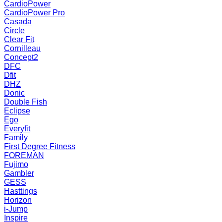
CardioPower
CardioPower Pro
Casada
Circle
Clear Fit
Cornilleau
Concept2
DFC
Dfit
DHZ
Donic
Double Fish
Eclipse
Ego
Everyfit
Family
First Degree Fitness
FOREMAN
Fujimo
Gambler
GESS
Hasttings
Horizon
i-Jump
Inspire