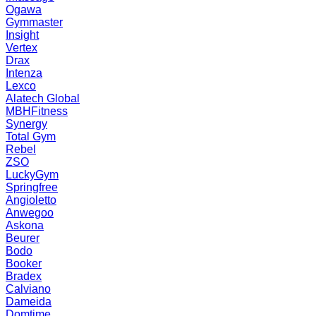
Ogawa
Gymmaster
Insight
Vertex
Drax
Intenza
Lexco
Alatech Global
MBHFitness
Synergy
Total Gym
Rebel
ZSO
LuckyGym
Springfree
Angioletto
Anwegoo
Askona
Beurer
Bodo
Booker
Bradex
Calviano
Dameida
Domtime