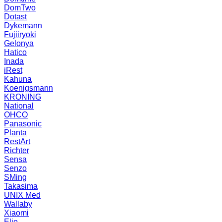
DomTwo
Dotast
Dykemann
Fujiiryoki
Gelonya
Hatico
Inada
iRest
Kahuna
Koenigsmann
KRONING
National
OHCO
Panasonic
Planta
RestArt
Richter
Sensa
Senzo
SMing
Takasima
UNIX Med
Wallaby
Xiaomi
Elio