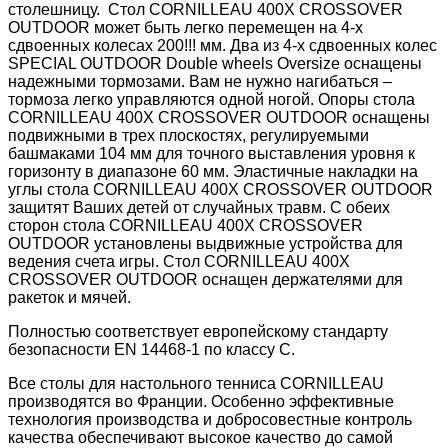
столешницу. Стол CORNILLEAU 400X CROSSOVER
OUTDOOR может быть легко перемещен на 4-х
сдвоенных колесах 200!!! мм. Два из 4-х сдвоенных колес
SPECIAL OUTDOOR Double wheels Oversize оснащены
надежными тормозами. Вам не нужно нагибаться –
тормоза легко управляются одной ногой. Опоры стола
CORNILLEAU 400X CROSSOVER OUTDOOR оснащены
подвижными в трех плоскостях, регулируемыми
башмаками 104 мм для точного выставления уровня к
горизонту в диапазоне 60 мм. Эластичные накладки на
углы стола CORNILLEAU 400X CROSSOVER OUTDOOR
защитят Ваших детей от случайных травм. С обеих
сторон стола CORNILLEAU 400X CROSSOVER
OUTDOOR установлены выдвижные устройства для
ведения счета игры. Стол CORNILLEAU 400X
CROSSOVER OUTDOOR оснащен держателями для
ракеток и мячей.
Полностью соответствует европейскому стандарту
безопасности EN 14468-1 по классу C.
Все столы для настольного тенниса CORNILLEAU
производятся во Франции. Особенно эффективные
технология производства и добросовестные контроль
качества обеспечивают высокое качество до самой