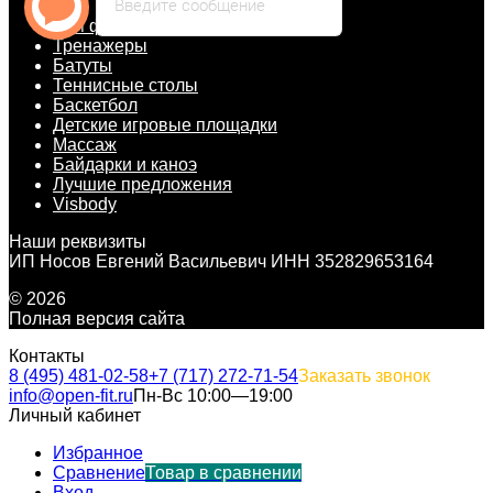
Введите сообщение
Для фитнес-клуба
Тренажеры
Батуты
Теннисные столы
Баскетбол
Детские игровые площадки
Массаж
Байдарки и каноэ
Лучшие предложения
Visbody
Наши реквизиты
ИП Носов Евгений Васильевич ИНН 352829653164
© 2026
Полная версия сайта
Контакты
8 (495) 481-02-58
+7 (717) 272-71-54
Заказать звонок
info@open-fit.ru
Пн-Вс 10:00—19:00
Личный кабинет
Избранное
Сравнение
Товар в сравнении
Вход