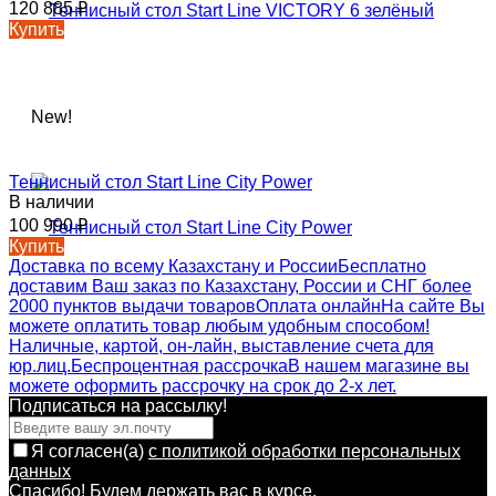
120 885
₽
Купить
New!
Теннисный стол Start Line City Power
В наличии
100 990
₽
Купить
Доставка по всему Казахстану и России
Бесплатно
доставим Ваш заказ по Казахстану, России и СНГ более
2000 пунктов выдачи товаров
Оплата онлайн
На сайте Вы
можете оплатить товар любым удобным способом!
Наличные, картой, он-лайн, выставление счета для
юр.лиц.
Беспроцентная рассрочка
В нашем магазине вы
можете оформить рассрочку на срок до 2-х лет.
Подписаться на рассылкy!
Я согласен(a)
с политикой обработки персональных
данных
Спасибо! Будем держать вас в курсе.