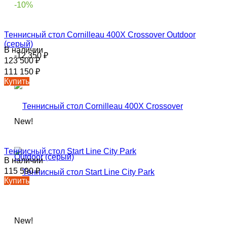
-10%
Теннисный стол Cornilleau 400X Crossover Outdoor
(серый)
В наличии
-12 350
₽
123 500
₽
111 150
₽
Купить
New!
Теннисный стол Start Line City Park
В наличии
115 590
₽
Купить
New!