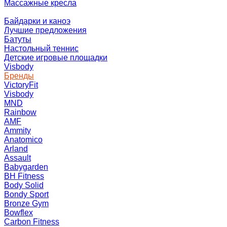
Массажные кресла
Байдарки и каноэ
Лучшие предложения
Батуты
Настольный теннис
Детские игровые площадки
Visbody
Бренды
VictoryFit
Visbody
MND
Rainbow
AMF
Ammity
Anatomico
Arland
Assault
Babygarden
BH Fitness
Body Solid
Bondy Sport
Bronze Gym
Bowflex
Carbon Fitness