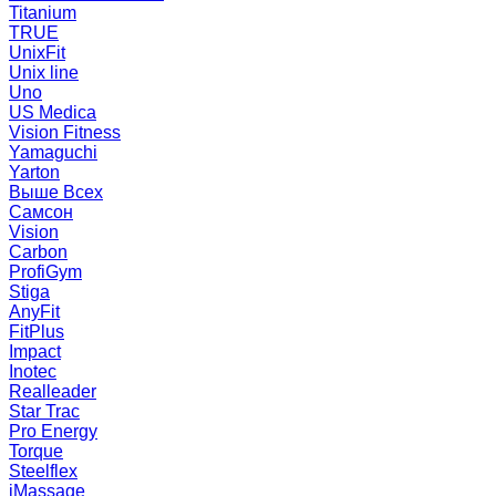
Titanium
TRUE
UnixFit
Unix line
Uno
US Medica
Vision Fitness
Yamaguchi
Yarton
Выше Всех
Самсон
Vision
Carbon
ProfiGym
Stiga
AnyFit
FitPlus
Impact
Inotec
Realleader
Star Trac
Pro Energy
Torque
Steelflex
iMassage