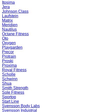
Itosima
Jera
Johnson Class
Laufstein
Matrix
Meridien
Nautilus
Octane Fitness
Oto
Oxygen
Playgarden
Precor
Protrain
Proski
Proxima
Royal Fitness
Scholle
Schwinn
Shua
Smith Strength
Sole Fitness
Sportop
Start Line
Svensson Body Labs
Svensson Industrial