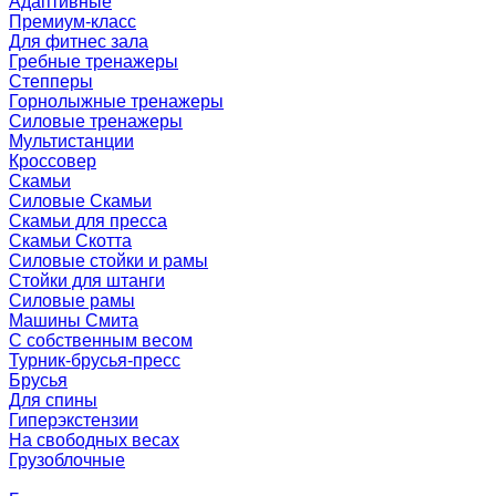
Адаптивные
Премиум-класс
Для фитнес зала
Гребные тренажеры
Степперы
Горнолыжные тренажеры
Силовые тренажеры
Мультистанции
Кроссовер
Скамьи
Силовые Скамьи
Скамьи для пресса
Скамьи Скотта
Силовые стойки и рамы
Стойки для штанги
Силовые рамы
Машины Смита
C собственным весом
Турник-брусья-пресс
Брусья
Для спины
Гиперэкстензии
На свободных весах
Грузоблочные