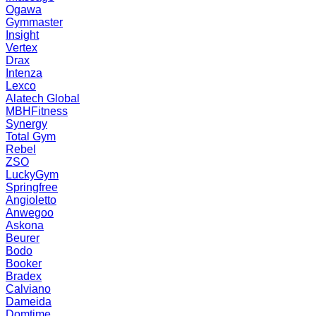
Ogawa
Gymmaster
Insight
Vertex
Drax
Intenza
Lexco
Alatech Global
MBHFitness
Synergy
Total Gym
Rebel
ZSO
LuckyGym
Springfree
Angioletto
Anwegoo
Askona
Beurer
Bodo
Booker
Bradex
Calviano
Dameida
Domtime