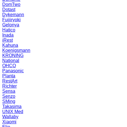
DomTwo
Dotast
Dykemann
Fujiiryoki
Gelonya
Hatico
Inada
iRest
Kahuna
Koenigsmann
KRONING
National
OHCO
Panasonic
Planta
RestArt
Richter
Sensa
Senzo
SMing
Takasima
UNIX Med
Wallaby
Xiaomi
Elio