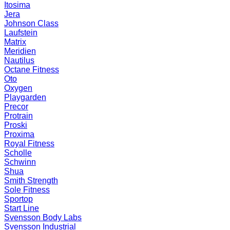
Itosima
Jera
Johnson Class
Laufstein
Matrix
Meridien
Nautilus
Octane Fitness
Oto
Oxygen
Playgarden
Precor
Protrain
Proski
Proxima
Royal Fitness
Scholle
Schwinn
Shua
Smith Strength
Sole Fitness
Sportop
Start Line
Svensson Body Labs
Svensson Industrial