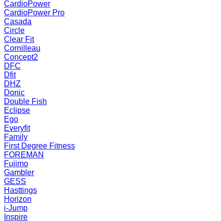
CardioPower
CardioPower Pro
Casada
Circle
Clear Fit
Cornilleau
Concept2
DFC
Dfit
DHZ
Donic
Double Fish
Eclipse
Ego
Everyfit
Family
First Degree Fitness
FOREMAN
Fujimo
Gambler
GESS
Hasttings
Horizon
i-Jump
Inspire