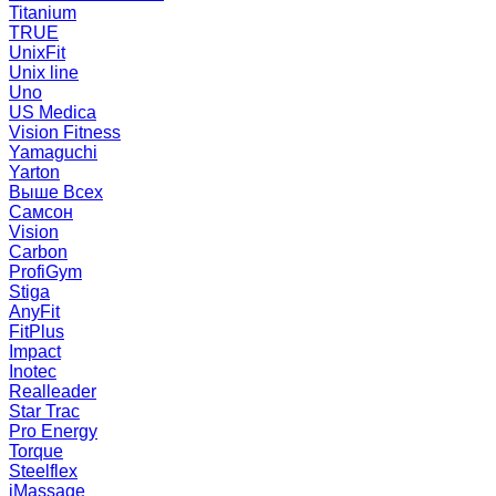
Titanium
TRUE
UnixFit
Unix line
Uno
US Medica
Vision Fitness
Yamaguchi
Yarton
Выше Всех
Самсон
Vision
Carbon
ProfiGym
Stiga
AnyFit
FitPlus
Impact
Inotec
Realleader
Star Trac
Pro Energy
Torque
Steelflex
iMassage