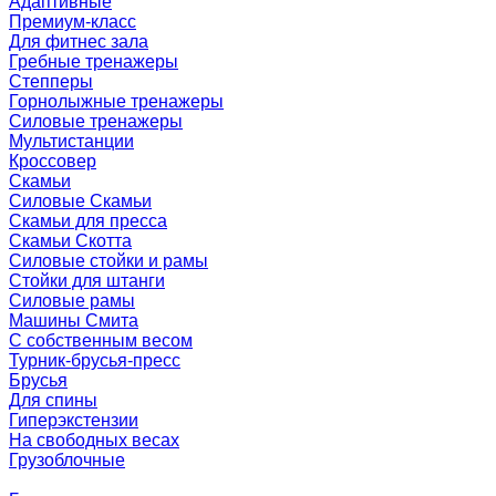
Адаптивные
Премиум-класс
Для фитнес зала
Гребные тренажеры
Степперы
Горнолыжные тренажеры
Силовые тренажеры
Мультистанции
Кроссовер
Скамьи
Силовые Скамьи
Скамьи для пресса
Скамьи Скотта
Силовые стойки и рамы
Стойки для штанги
Силовые рамы
Машины Смита
C собственным весом
Турник-брусья-пресс
Брусья
Для спины
Гиперэкстензии
На свободных весах
Грузоблочные