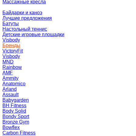
Массажные кресла
Байдарки и каноэ
Лучшие предложения
Батуты
Настольный теннис
Детские игровые площадки
Visbody
Бренды
VictoryFit
Visbody
MND
Rainbow
AMF
Ammity
Anatomico
Arland
Assault
Babygarden
BH Fitness
Body Solid
Bondy Sport
Bronze Gym
Bowflex
Carbon Fitness