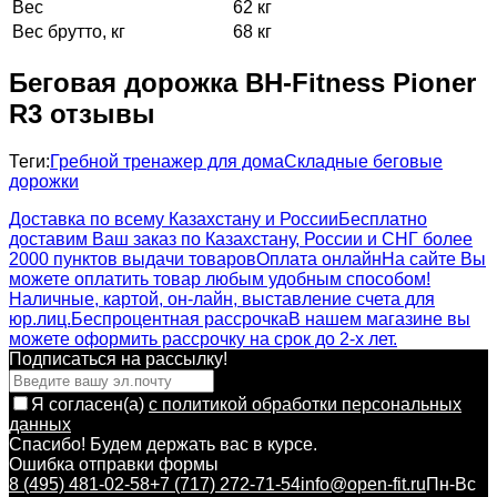
Вес
62 кг
Вес брутто, кг
68 кг
Беговая дорожка BH-Fitness Pioner
R3 отзывы
Теги:
Гребной тренажер для дома
Складные беговые
дорожки
Доставка по всему Казахстану и России
Бесплатно
доставим Ваш заказ по Казахстану, России и СНГ более
2000 пунктов выдачи товаров
Оплата онлайн
На сайте Вы
можете оплатить товар любым удобным способом!
Наличные, картой, он-лайн, выставление счета для
юр.лиц.
Беспроцентная рассрочка
В нашем магазине вы
можете оформить рассрочку на срок до 2-х лет.
Подписаться на рассылкy!
Я согласен(a)
с политикой обработки персональных
данных
Спасибо! Будем держать вас в курсе.
Ошибка отправки формы
8 (495) 481-02-58
+7 (717) 272-71-54
info@open-fit.ru
Пн-Вс