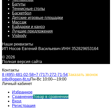
Батуты
Теннисные столы
Баскетбол
Детские игровые площадки
Массаж
Байдарки и каноэ
Лучшие предложения
Visbody
Наши реквизиты
ИП Носов Евгений Васильевич ИНН 352829653164
© 2026
Полная версия сайта
Контакты
8 (495) 481-02-58
+7 (717) 272-71-54
Заказать звонок
info@open-fit.ru
Пн-Вс 10:00—19:00
Личный кабинет
Избранное
Сравнение
Товар в сравнении
Вход
Регистрация