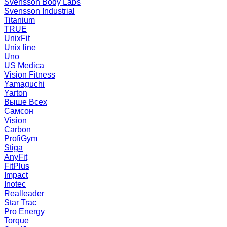
Svensson Body Labs
Svensson Industrial
Titanium
TRUE
UnixFit
Unix line
Uno
US Medica
Vision Fitness
Yamaguchi
Yarton
Выше Всех
Самсон
Vision
Carbon
ProfiGym
Stiga
AnyFit
FitPlus
Impact
Inotec
Realleader
Star Trac
Pro Energy
Torque