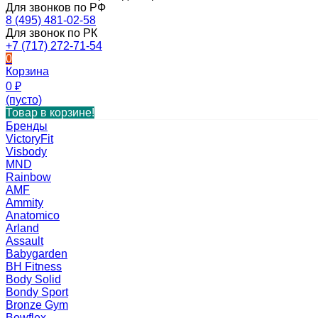
Для звонков по РФ
8 (495) 481-02-58
Для звонок по РК
+7 (717) 272-71-54
0
Корзина
0
₽
(пусто)
Товар в корзине!
Бренды
VictoryFit
Visbody
MND
Rainbow
AMF
Ammity
Anatomico
Arland
Assault
Babygarden
BH Fitness
Body Solid
Bondy Sport
Bronze Gym
Bowflex