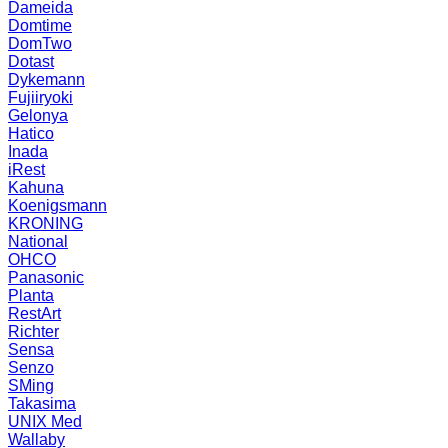
Dameida
Domtime
DomTwo
Dotast
Dykemann
Fujiiryoki
Gelonya
Hatico
Inada
iRest
Kahuna
Koenigsmann
KRONING
National
OHCO
Panasonic
Planta
RestArt
Richter
Sensa
Senzo
SMing
Takasima
UNIX Med
Wallaby