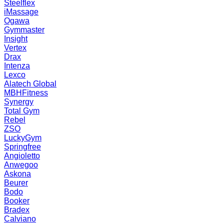
Steelflex
iMassage
Ogawa
Gymmaster
Insight
Vertex
Drax
Intenza
Lexco
Alatech Global
MBHFitness
Synergy
Total Gym
Rebel
ZSO
LuckyGym
Springfree
Angioletto
Anwegoo
Askona
Beurer
Bodo
Booker
Bradex
Calviano