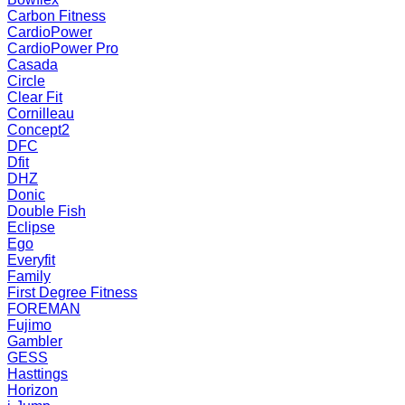
Carbon Fitness
CardioPower
CardioPower Pro
Casada
Circle
Clear Fit
Cornilleau
Concept2
DFC
Dfit
DHZ
Donic
Double Fish
Eclipse
Ego
Everyfit
Family
First Degree Fitness
FOREMAN
Fujimo
Gambler
GESS
Hasttings
Horizon