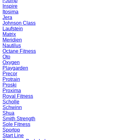
i-Jump
Inspire
Itosima
Jera
Johnson Class
Laufstein
Matrix
Meridien
Nautilus
Octane Fitness
Oto
Oxygen
Playgarden
Precor
Protrain
Proski
Proxima
Royal Fitness
Scholle
Schwinn
Shua
Smith Strength
Sole Fitness
Sportop
Start Line