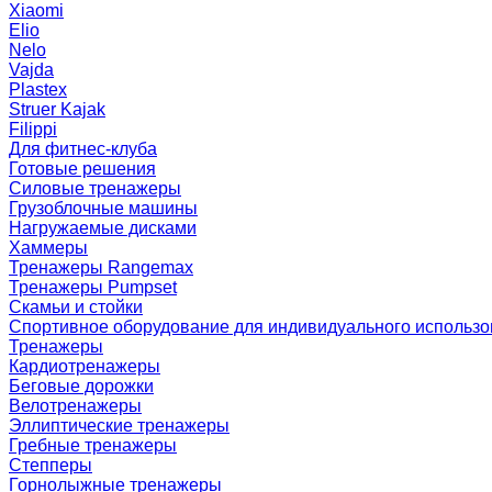
Xiaomi
Elio
Nelo
Vajda
Plastex
Struer Kajak
Filippi
Для фитнес-клуба
Готовые решения
Силовые тренажеры
Грузоблочные машины
Нагружаемые дисками
Хаммеры
Тренажеры Rangemax
Тренажеры Pumpset
Скамьи и стойки
Спортивное оборудование для индивидуального использ
Тренажеры
Кардиотренажеры
Беговые дорожки
Велотренажеры
Эллиптические тренажеры
Гребные тренажеры
Степперы
Горнолыжные тренажеры