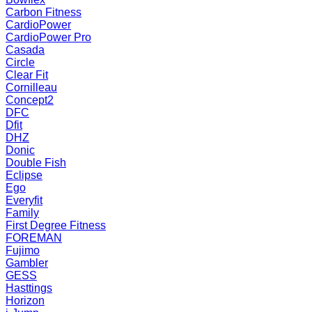
Carbon Fitness
CardioPower
CardioPower Pro
Casada
Circle
Clear Fit
Cornilleau
Concept2
DFC
Dfit
DHZ
Donic
Double Fish
Eclipse
Ego
Everyfit
Family
First Degree Fitness
FOREMAN
Fujimo
Gambler
GESS
Hasttings
Horizon