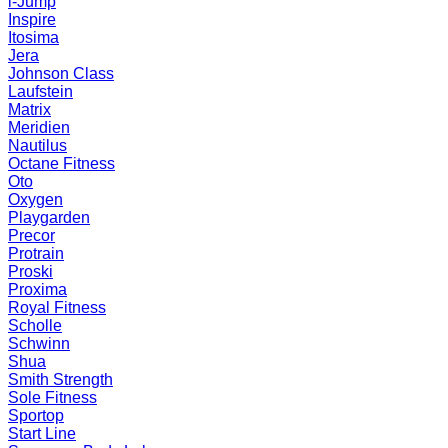
i-Jump
Inspire
Itosima
Jera
Johnson Class
Laufstein
Matrix
Meridien
Nautilus
Octane Fitness
Oto
Oxygen
Playgarden
Precor
Protrain
Proski
Proxima
Royal Fitness
Scholle
Schwinn
Shua
Smith Strength
Sole Fitness
Sportop
Start Line