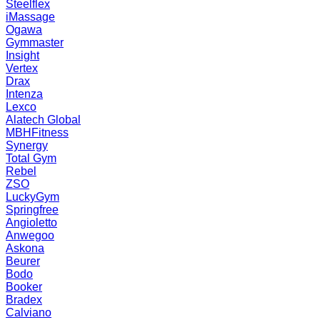
Steelflex
iMassage
Ogawa
Gymmaster
Insight
Vertex
Drax
Intenza
Lexco
Alatech Global
MBHFitness
Synergy
Total Gym
Rebel
ZSO
LuckyGym
Springfree
Angioletto
Anwegoo
Askona
Beurer
Bodo
Booker
Bradex
Calviano