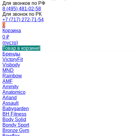
Для звонков по РФ
8 (495) 481-02-58
Для звонок по РК
+7 (717) 272-71-54
0
Корзина
0
₽
(пусто)
Товар в корзине!
Бренды
VictoryFit
Visbody
MND
Rainbow
AMF
Ammity
Anatomico
Arland
Assault
Babygarden
BH Fitness
Body Solid
Bondy Sport
Bronze Gym
Bowflex