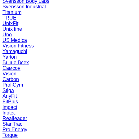
Svensson Body Labs
Svensson Industrial
Titanium
TRUE
UnixFit
Unix line
Uno
US Medica
Vision Fitness
Yamaguchi
Yarton
Выше Всех
Самсон
Vision
Carbon
ProfiGym
Stiga
AnyFit
FitPlus
Impact
Inotec
Realleader
Star Trac
Pro Energy
Torque