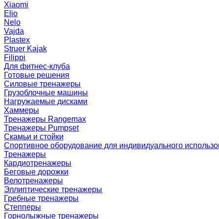
Xiaomi
Elio
Nelo
Vajda
Plastex
Struer Kajak
Filippi
Для фитнес-клуба
Готовые решения
Силовые тренажеры
Грузоблочные машины
Нагружаемые дисками
Хаммеры
Тренажеры Rangemax
Тренажеры Pumpset
Скамьи и стойки
Спортивное оборудование для индивидуального использ
Тренажеры
Кардиотренажеры
Беговые дорожки
Велотренажеры
Эллиптические тренажеры
Гребные тренажеры
Степперы
Горнолыжные тренажеры