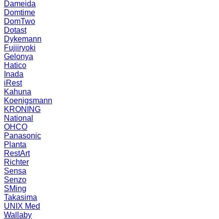
Dameida
Domtime
DomTwo
Dotast
Dykemann
Fujiiryoki
Gelonya
Hatico
Inada
iRest
Kahuna
Koenigsmann
KRONING
National
OHCO
Panasonic
Planta
RestArt
Richter
Sensa
Senzo
SMing
Takasima
UNIX Med
Wallaby