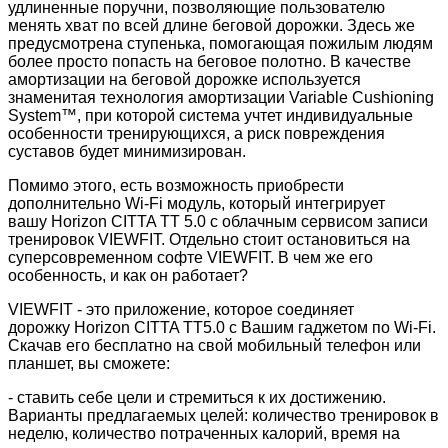
удлиненные поручни, позволяющие пользователю
менять хват по всей длине беговой дорожки. Здесь же
предусмотрена ступенька, помогающая пожилым людям
более просто попасть на беговое полотно. В качестве
амортизации на беговой дорожке используется
знаменитая технология амортизации Variable Cushioning
System™, при которой система учтет индивидуальные
особенности тренирующихся, а риск повреждения
суставов будет минимизирован.
Помимо этого, есть возможность приобрести
дополнительно Wi-Fi модуль, который интегрирует
вашу Horizon CITTA TT 5.0 с облачным сервисом записи
тренировок VIEWFIT. Отдельно стоит остановиться на
суперсовременном софте VIEWFIT. В чем же его
особенность, и как он работает?
VIEWFIT - это приложение, которое соединяет
дорожку Horizon CITTA TT5.0 с Вашим гаджетом по Wi-Fi.
Скачав его бесплатно на свой мобильный телефон или
планшет, вы сможете:
- ставить себе цели и стремиться к их достижению.
Варианты предлагаемых целей: количество тренировок в
неделю, количество потраченных калорий, время на