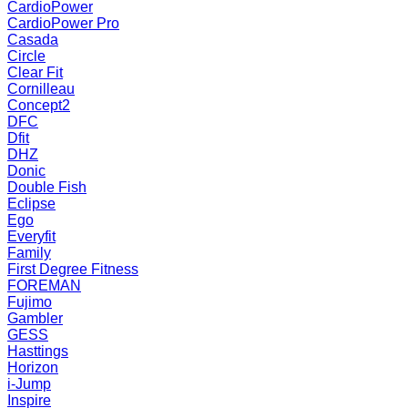
CardioPower
CardioPower Pro
Casada
Circle
Clear Fit
Cornilleau
Concept2
DFC
Dfit
DHZ
Donic
Double Fish
Eclipse
Ego
Everyfit
Family
First Degree Fitness
FOREMAN
Fujimo
Gambler
GESS
Hasttings
Horizon
i-Jump
Inspire