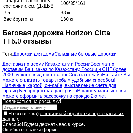
Габариты сложенном
100*85*161
состоянии, см. (ДхШхВ
Вес
88 кг
Вес брутто, кг
130 кг
Беговая дорожка Horizon Citta
TT5.0 отзывы
Теги:
Дорожки для дома
Складные беговые дорожки
Доставка по всему Казахстану и России
Бесплатно
доставим Ваш заказ по Казахстану, России и СНГ более
2000 пунктов выдачи товаров
Оплата онлайн
На сайте Вы
можете оплатить товар любым удобным способом!
Наличные, картой, он-лайн, выставление счета для
юр.лиц.
Беспроцентная рассрочка
В нашем магазине вы
можете оформить рассрочку на срок до 2-х лет.
Подписаться на рассылкy!
Я согласен(a)
с политикой обработки персональных
данных
Спасибо! Будем держать вас в курсе.
Ошибка отправки формы