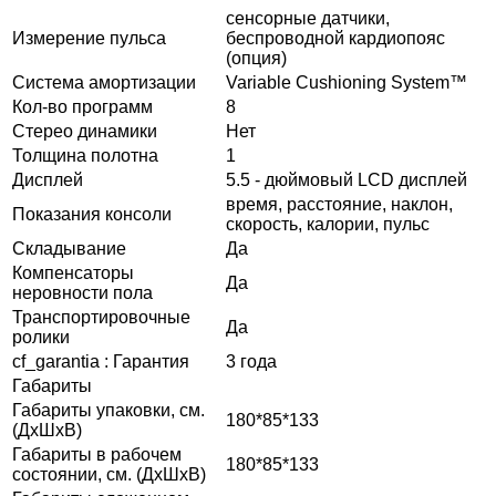
сенсорные датчики,
Измерение пульса
беспроводной кардиопояс
(опция)
Система амортизации
Variable Cushioning System™
Кол-во программ
8
Стерео динамики
Нет
Толщина полотна
1
Дисплей
5.5 - дюймовый LCD дисплей
время, расстояние, наклон,
Показания консоли
скорость, калории, пульс
Складывание
Да
Компенсаторы
Да
неровности пола
Транспортировочные
Да
ролики
cf_garantia : Гарантия
3 года
Габариты
Габариты упаковки, см.
180*85*133
(ДхШхВ)
Габариты в рабочем
180*85*133
состоянии, см. (ДхШхВ)