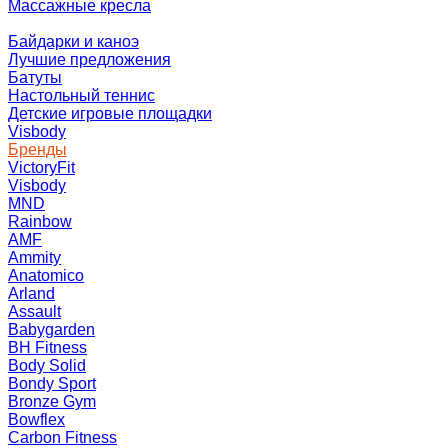
Массажные кресла
Байдарки и каноэ
Лучшие предложения
Батуты
Настольный теннис
Детские игровые площадки
Visbody
Бренды
VictoryFit
Visbody
MND
Rainbow
AMF
Ammity
Anatomico
Arland
Assault
Babygarden
BH Fitness
Body Solid
Bondy Sport
Bronze Gym
Bowflex
Carbon Fitness