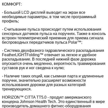
КОМФОРТ:
- Большой LСD дисплей выводит на экран все
необходимые параметры, в том числе программный
профиль;
- Считывание пульса происходит путем использования
сенсорных датчиков пульса на поручнях. Также в консоль
встроен телеметрический приемник для приема сигнала
беспроводных передатчиков пульса Polar™;
- Система двухфазного гидравлического раскладывания
FeatherLIGHTFolding™ отвечает за легкое и удобное
раскладывание. В последней нижней фазе дорожка
опускается очень медленно, вероятность травмирования
суставов рук и ног сведена к нулю;
- Наличие таких опций, как съемная парта и удлиненные
поручни, значительно расширяет возможности
использования дорожки для разных категорий
тренирующихся.
HORIZON™ CITTA TT5.0 - продукт американского
концерна Johnson Health Tech. Это единственный в мире
производитель домашнего фитнес-оборудования