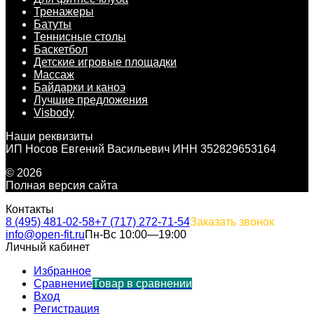
Тренажеры
Батуты
Теннисные столы
Баскетбол
Детские игровые площадки
Массаж
Байдарки и каноэ
Лучшие предложения
Visbody
Наши реквизиты
ИП Носов Евгений Васильевич ИНН 352829653164
© 2026
Полная версия сайта
Контакты
8 (495) 481-02-58
+7 (717) 272-71-54
Заказать звонок
info@open-fit.ru
Пн-Вс 10:00—19:00
Личный кабинет
Избранное
Сравнение
Товар в сравнении
Вход
Регистрация