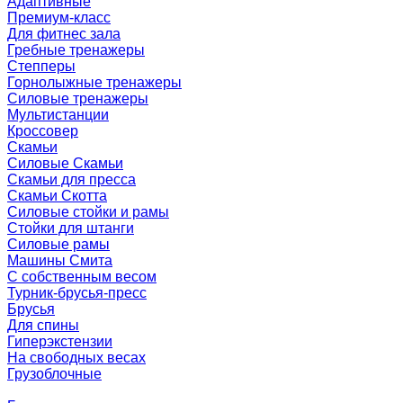
Адаптивные
Премиум-класс
Для фитнес зала
Гребные тренажеры
Степперы
Горнолыжные тренажеры
Силовые тренажеры
Мультистанции
Кроссовер
Скамьи
Силовые Скамьи
Скамьи для пресса
Скамьи Скотта
Силовые стойки и рамы
Стойки для штанги
Силовые рамы
Машины Смита
C собственным весом
Турник-брусья-пресс
Брусья
Для спины
Гиперэкстензии
На свободных весах
Грузоблочные