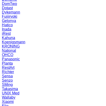
DomTwo
Dotast
Dykemann
Fujiiryoki
Gelonya
Hatico
Inada
iRest
Kahuna
Koenigsmann
KRONING
National
OHCO
Panasonic
Planta
RestArt
Richter
Sensa
Senzo
SMing
Takasima
UNIX Med
Wallaby
Xiaomi
Elio