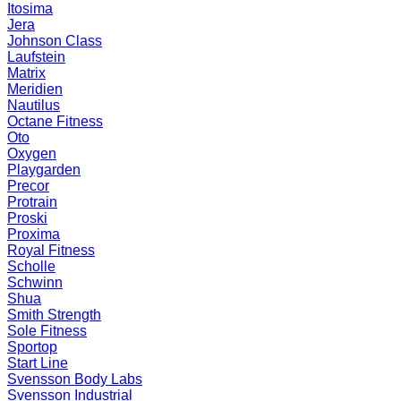
Itosima
Jera
Johnson Class
Laufstein
Matrix
Meridien
Nautilus
Octane Fitness
Oto
Oxygen
Playgarden
Precor
Protrain
Proski
Proxima
Royal Fitness
Scholle
Schwinn
Shua
Smith Strength
Sole Fitness
Sportop
Start Line
Svensson Body Labs
Svensson Industrial