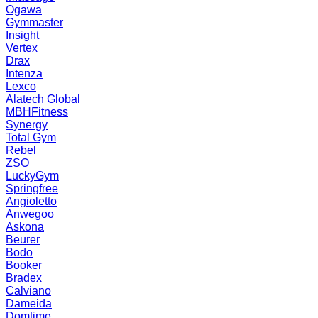
Ogawa
Gymmaster
Insight
Vertex
Drax
Intenza
Lexco
Alatech Global
MBHFitness
Synergy
Total Gym
Rebel
ZSO
LuckyGym
Springfree
Angioletto
Anwegoo
Askona
Beurer
Bodo
Booker
Bradex
Calviano
Dameida
Domtime