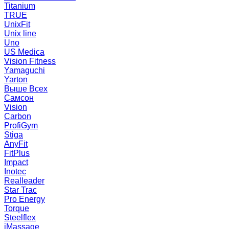
Titanium
TRUE
UnixFit
Unix line
Uno
US Medica
Vision Fitness
Yamaguchi
Yarton
Выше Всех
Самсон
Vision
Carbon
ProfiGym
Stiga
AnyFit
FitPlus
Impact
Inotec
Realleader
Star Trac
Pro Energy
Torque
Steelflex
iMassage