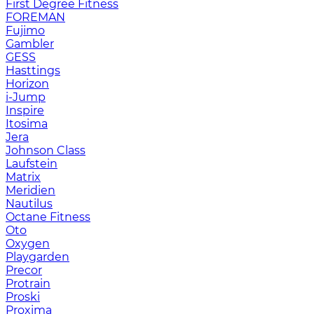
First Degree Fitness
FOREMAN
Fujimo
Gambler
GESS
Hasttings
Horizon
i-Jump
Inspire
Itosima
Jera
Johnson Class
Laufstein
Matrix
Meridien
Nautilus
Octane Fitness
Oto
Oxygen
Playgarden
Precor
Protrain
Proski
Proxima