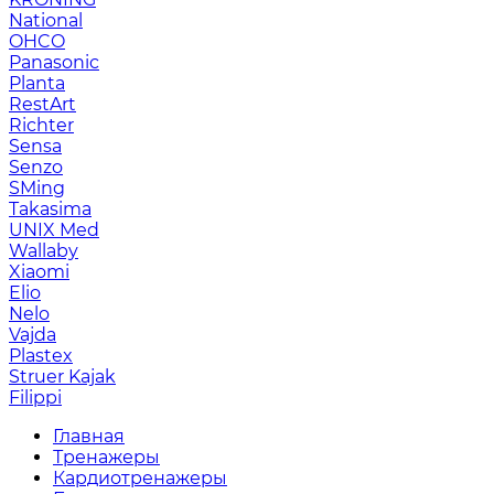
National
OHCO
Panasonic
Planta
RestArt
Richter
Sensa
Senzo
SMing
Takasima
UNIX Med
Wallaby
Xiaomi
Elio
Nelo
Vajda
Plastex
Struer Kajak
Filippi
Главная
Тренажеры
Кардиотренажеры