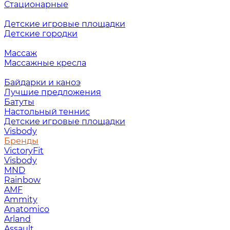
Стационарные
Детские игровые площадки
Детские городки
Массаж
Массажные кресла
Байдарки и каноэ
Лучшие предложения
Батуты
Настольный теннис
Детские игровые площадки
Visbody
Бренды
VictoryFit
Visbody
MND
Rainbow
AMF
Ammity
Anatomico
Arland
Assault