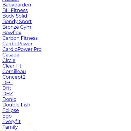
Babygarden
BH Fitness
Body Solid
Bondy Sport
Bronze Gym
Bowflex
Carbon Fitness
CardioPower
CardioPower Pro
Casada
Circle
Clear Fit
Cornilleau
Concept2
DFC
Dfit
DHZ
Donic
Double Fish
Eclipse
Ego
Everyfit
Family