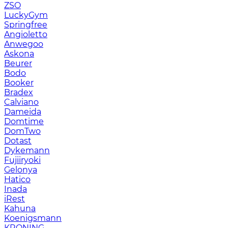
ZSO
LuckyGym
Springfree
Angioletto
Anwegoo
Askona
Beurer
Bodo
Booker
Bradex
Calviano
Dameida
Domtime
DomTwo
Dotast
Dykemann
Fujiiryoki
Gelonya
Hatico
Inada
iRest
Kahuna
Koenigsmann
KRONING