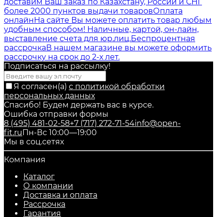
доставим Ваш заказ по Казахстану, России и СНГ
более 2000 пунктов выдачи товаров
Оплата
онлайн
На сайте Вы можете оплатить товар любым
удобным способом! Наличные, картой, он-лайн,
выставление счета для юр.лиц.
Беспроцентная
рассрочка
В нашем магазине вы можете оформить
рассрочку на срок до 2-х лет.
Подписаться на рассылкy!
Я согласен(a)
с политикой обработки
персональных данных
Спасибо! Будем держать вас в курсе.
Ошибка отправки формы
8 (495) 481-02-58
+7 (717) 272-71-54
info@open-
fit.ru
Пн-Вс 10:00—19:00
Мы в соц.сетях
Компания
Каталог
О компании
Доставка и оплата
Рассрочка
Гарантия