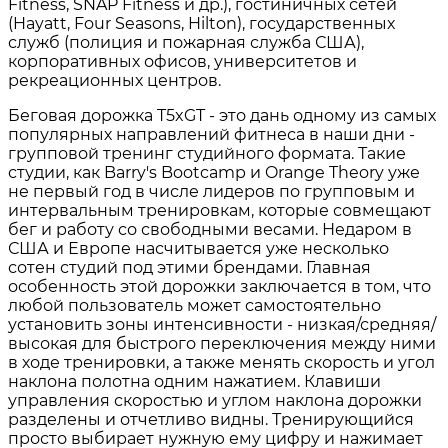
Fitness, SNAP Fitness и др.), гостиничных сетей
(Hayatt, Four Seasons, Hilton), государственных
служб (полиция и пожарная служба США),
корпоративных офисов, университетов и
рекреационных центров.
Беговая дорожка T5xGT - это дань одному из самых
популярных направлений фитнеса в наши дни -
групповой тренинг студийного формата. Такие
студии, как Barry's Bootcamp и Orange Theory уже
не первый год в числе лидеров по групповым и
интервальным тренировкам, которые совмещают
бег и работу со свободными весами. Недаром в
США и Европе насчитывается уже несколько
сотен студий под этими брендами. Главная
особенность этой дорожки заключается в том, что
любой пользователь может самостоятельно
установить зоны интенсивности - низкая/средняя/
высокая для быстрого переключения между ними
в ходе тренировки, а также менять скорость и угол
наклона полотна одним нажатием. Клавиши
управления скоростью и углом наклона дорожки
разделены и отчетливо видны. Тренирующийся
просто выбирает нужную ему цифру и нажимает