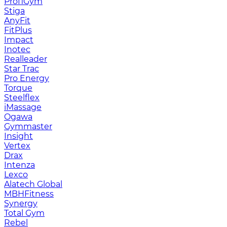
ProfiGym
Stiga
AnyFit
FitPlus
Impact
Inotec
Realleader
Star Trac
Pro Energy
Torque
Steelflex
iMassage
Ogawa
Gymmaster
Insight
Vertex
Drax
Intenza
Lexco
Alatech Global
MBHFitness
Synergy
Total Gym
Rebel