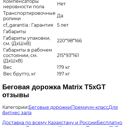
Компенсаторы
Нет
неровности пола
Транспортировочные
Да
ролики
cf_garantia : Гарантия
5 лет
Габариты
Габариты упаковки,
220*98*166
см. (ДхШхВ)
Габариты в рабочем
состоянии, см.
215*93*161
(ДхШхВ)
Вес
179 кг
Вес брутто, кг
197 кг
Беговая дорожка Matrix T5xGT
отзывы
Категории:
Беговые дорожки
Премиум-класс
Для
фитнес зала
Доставка по всему Казахстану и России
Бесплатно