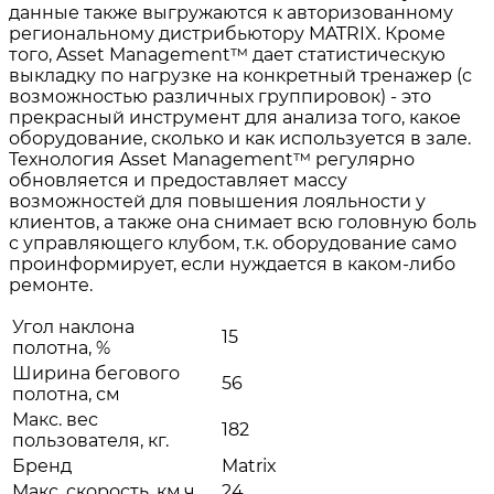
данные также выгружаются к авторизованному
региональному дистрибьютору MATRIX. Кроме
того, Asset Management™ дает статистическую
выкладку по нагрузке на конкретный тренажер (с
возможностью различных группировок) - это
прекрасный инструмент для анализа того, какое
оборудование, сколько и как используется в зале.
Технология Asset Management™ регулярно
обновляется и предоставляет массу
возможностей для повышения лояльности у
клиентов, а также она снимает всю головную боль
с управляющего клубом, т.к. оборудование само
проинформирует, если нуждается в каком-либо
ремонте.
Угол наклона
15
полотна, %
Ширина бегового
56
полотна, см
Макс. вес
182
пользователя, кг.
Бренд
Matrix
Макс. скорость, км.ч.
24