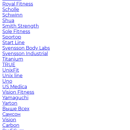
Royal Fitness
Scholle
Schwinn
Shua
Smith Strength
Sole Fitness
Sportop
Start Line
Svensson Body Labs
Svensson Industrial
Titanium
TRUE
UnixFit
Unix line
Uno
US Medica
Vision Fitness
Yamaguchi
Yarton
Выше Всех
Самсон
Vision
Carbon