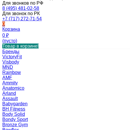
Для звонков по РФ
8 (495) 481-02-58
Для звонок по РК
+7 (717) 272-71-54
0
Корзина
0
₽
(пусто)
Товар в корзине!
Бренды
VictoryFit
Visbody
MND
Rainbow
AMF
Ammity
Anatomico
Arland
Assault
Babygarden
BH Fitness
Body Solid
Bondy Sport
Bronze Gym
Bowflex