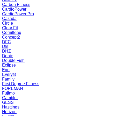
Carbon Fitness
CardioPower
CardioPower Pro
Casada
Circle
Clear Fit
Cornilleau
Concept2
DFC
Dfit
DHZ
Donic
Double Fish
Eclipse
Ego
Everyfit
Family
First Degree Fitness
FOREMAN
Fujimo
Gambler
GESS
Hasttings
Horizon