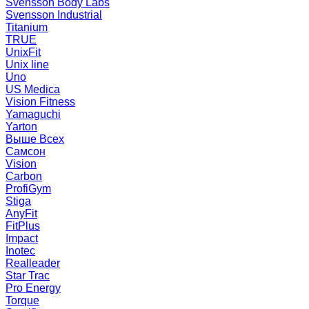
Svensson Body Labs
Svensson Industrial
Titanium
TRUE
UnixFit
Unix line
Uno
US Medica
Vision Fitness
Yamaguchi
Yarton
Выше Всех
Самсон
Vision
Carbon
ProfiGym
Stiga
AnyFit
FitPlus
Impact
Inotec
Realleader
Star Trac
Pro Energy
Torque