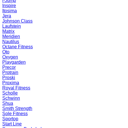
i-Jump
Inspire
Itosima
Jera
Johnson Class
Laufstein
Matrix
Meridien
Nautilus
Octane Fitness
Oto
Oxygen
Playgarden
Precor
Protrain
Proski
Proxima
Royal Fitness
Scholle
Schwinn
Shua
Smith Strength
Sole Fitness
Sportop
Start Line