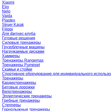
Xiaomi
Elio
Nelo
Vajda
Plastex
Struer Kajak
Filippi
Для фитнес-клуба
Готовые решения
Силовые тренажеры
Грузоблочные машины
Нагружаемые дисками
Хаммеры
Тренажеры Rangemax
Тренажеры Pumpset
Скамьи и стойки
Спортивное оборудование для индивидуального использ
Тренажеры
Кардиотренажеры
Беговые дорожки
Велотренажеры
Эллиптические тренажеры
Гребные тренажеры
Степперы
Горнолыжные тренажеры