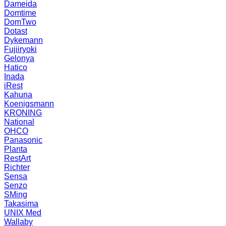
Dameida
Domtime
DomTwo
Dotast
Dykemann
Fujiiryoki
Gelonya
Hatico
Inada
iRest
Kahuna
Koenigsmann
KRONING
National
OHCO
Panasonic
Planta
RestArt
Richter
Sensa
Senzo
SMing
Takasima
UNIX Med
Wallaby