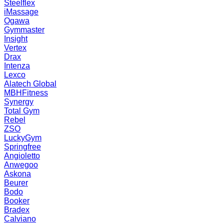
Steelflex
iMassage
Ogawa
Gymmaster
Insight
Vertex
Drax
Intenza
Lexco
Alatech Global
MBHFitness
Synergy
Total Gym
Rebel
ZSO
LuckyGym
Springfree
Angioletto
Anwegoo
Askona
Beurer
Bodo
Booker
Bradex
Calviano