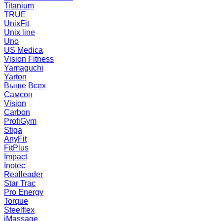
Titanium
TRUE
UnixFit
Unix line
Uno
US Medica
Vision Fitness
Yamaguchi
Yarton
Выше Всех
Самсон
Vision
Carbon
ProfiGym
Stiga
AnyFit
FitPlus
Impact
Inotec
Realleader
Star Trac
Pro Energy
Torque
Steelflex
iMassage