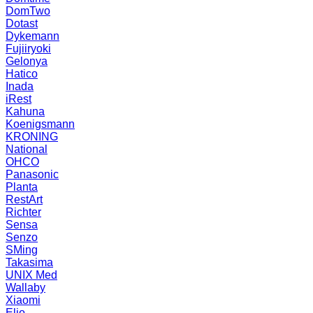
DomTwo
Dotast
Dykemann
Fujiiryoki
Gelonya
Hatico
Inada
iRest
Kahuna
Koenigsmann
KRONING
National
OHCO
Panasonic
Planta
RestArt
Richter
Sensa
Senzo
SMing
Takasima
UNIX Med
Wallaby
Xiaomi
Elio