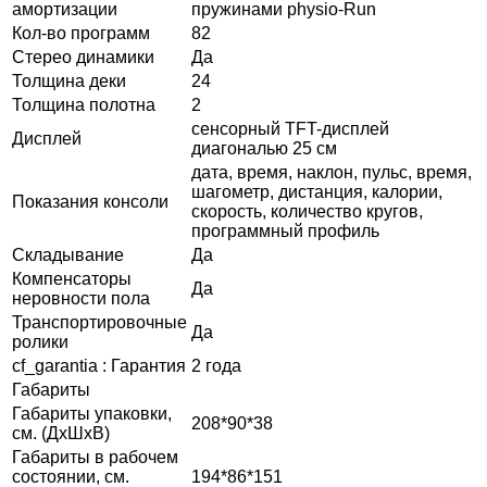
амортизации
пружинами physio-Run
Кол-во программ
82
Стерео динамики
Да
Толщина деки
24
Толщина полотна
2
сенсорный TFT-дисплей
Дисплей
диагональю 25 см
дата, время, наклон, пульс, время,
шагометр, дистанция, калории,
Показания консоли
скорость, количество кругов,
программный профиль
Складывание
Да
Компенсаторы
Да
неровности пола
Транспортировочные
Да
ролики
cf_garantia : Гарантия
2 года
Габариты
Габариты упаковки,
208*90*38
см. (ДхШхВ)
Габариты в рабочем
состоянии, см.
194*86*151