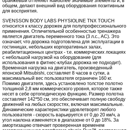
оранжевый оттеняют наиболее значимые элементы и, в
общем, делают внешний вид оборудования позитивным
для восприятия.
SVENSSON BODY LABS PHYSIOLINE TNX TOUCH
относится к классу дорожек для полупрофессионального
применения. Отличительной особенностью тренажера
является двигатель переменного тока (3 л.с., AC). Это
означает, что дорожка подготовлена для эксплуатации в
гостиницах, небольших корпоративных залах,
реабилитационных центрах - т.е. коммерческих локациях
с небольшой нагрузкой на оборудование (для
использования в фитнес-клубах дорожка не подходит).
Временная нагрузка на двигатель, произведенный
японской Mitsubishi, составляет 8 часов в сутки, а
максимальный вес пользователя ограничен 160 кг.
Помимо двигателя, здесь установлено толстое полотно
толщиной 2,8 мм коммерческого уровня, которое также
несет в себе ортопедическую функцию. Размер полотна
составляет 142*50 см, это обеспечивает полную свободу
движений на любых скоростях, включая максимальные.
Динамические характеристики удовлетворят любого
пользователя - скорость варьируется от 0 до 20 км/ч, а
угол наклона изменяется в диапазоне от 0 до 18%. За
амортизацию отвечает проверенная временем