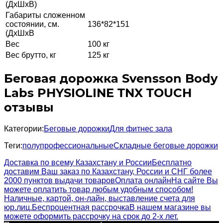
(ДхШхВ)
Габариты сложенном
состоянии, см.
136*82*151
(ДхШхВ
Вес
100 кг
Вес брутто, кг
125 кг
Беговая дорожка Svensson Body
Labs PHYSIOLINE TNX TOUCH
отзывы
Категории:
Беговые дорожки
Для фитнес зала
Теги:
полупрофессиональные
Складные беговые дорожки
Доставка по всему Казахстану и России
Бесплатно
доставим Ваш заказ по Казахстану, России и СНГ более
2000 пунктов выдачи товаров
Оплата онлайн
На сайте Вы
можете оплатить товар любым удобным способом!
Наличные, картой, он-лайн, выставление счета для
юр.лиц.
Беспроцентная рассрочка
В нашем магазине вы
можете оформить рассрочку на срок до 2-х лет.