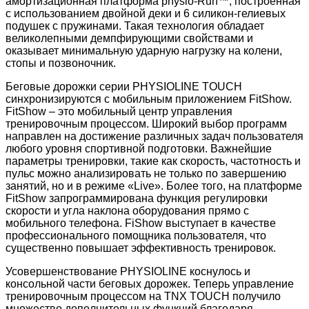
амортизационная платформа physio-Run™, построенная
с использованием двойной деки и 6 силикон-гелиевых
подушек с пружинами. Такая технология обладает
великолепными демпфирующими свойствами и
оказывает минимальную ударную нагрузку на колени,
стопы и позвоночник.
Беговые дорожки серии PHYSIOLINE TOUCH
синхронизируются с мобильным приложением FitShow.
FitShow – это мобильный центр управления
тренировочным процессом. Широкий выбор программ
направлен на достижение различных задач пользователя
любого уровня спортивной подготовки. Важнейшие
параметры тренировки, такие как скорость, частотность и
пульс можно анализировать не только по завершению
занятий, но и в режиме «Live». Более того, на платформе
FitShow запрограммирована функция регулировки
скорости и угла наклона оборудования прямо с
мобильного телефона. FiShow выступает в качестве
профессионального помощника пользователя, что
существенно повышает эффективность тренировок.
Усовершенствование PHYSIOLINE коснулось и
консольной части беговых дорожек. Теперь управление
тренировочным процессом на TNX TOUCH получило
множество дополнительных функций благодаря