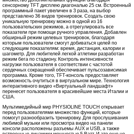
сенсорному TFT дисплею диагональю 25 см. Встроенный
программный пакет увеличен в 3 раза, на выбор
представлено 36 видов тренировок. Создать свою
уникальную тренировку можно в одной из 16
пользовательских режимов, а отрегулировать все
показатели при помощи ручного управления. Добавлен
обширный режим целевых тренировок, благодаря
которым пользователи смогут добиваться целей по
следующим показателям: время, дистанция, калории и
шагометр. Для любителей легкой атлетики разработан
режим бега по стадиону. Контроль интенсивности
нагрузки пользователя в соответствии с частотой
сердечных сокращений обеспечивает пульсозависимая
программа. Кроме того, TFT-консоль предоставляет
возможность очутиться в виртуальном мире. Технология
интерактивного видео «Виртуальный ландшафт»
перенесет пользователя в красивейшие места Италии и
США.
Мультимедийный мир PHYSIOLINE TOUCH открывает
перед пользователями множество функций, которые
помогут разнообразить тренировку. Для прослушивания
любимой музыки или просмотра видео на панели
консоли расположены разъемы AUX и USB, а также
встроенные динамики мощностью 5 Ватт. И это еще не