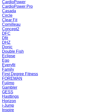
CardioPower
CardioPower Pro
Casada
Circle
Clear Fit
Cornilleau
Concept2
DFC
Dfit
DHZ
Donic
Double Fish
Eclipse
Ego
Everyfit
Family
First Degree Fitness
FOREMAN
Fujimo
Gambler
GESS
Hasttings
Horizon
i-Jump
Inspire