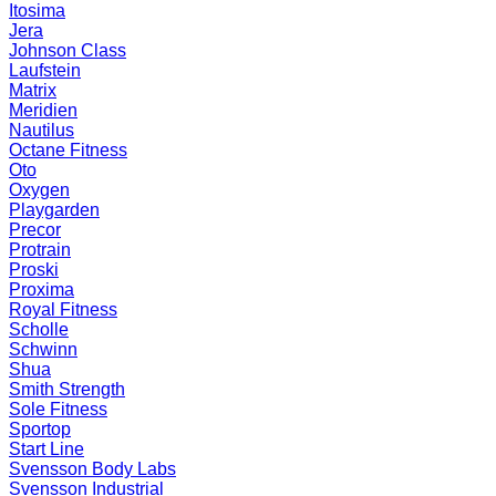
Itosima
Jera
Johnson Class
Laufstein
Matrix
Meridien
Nautilus
Octane Fitness
Oto
Oxygen
Playgarden
Precor
Protrain
Proski
Proxima
Royal Fitness
Scholle
Schwinn
Shua
Smith Strength
Sole Fitness
Sportop
Start Line
Svensson Body Labs
Svensson Industrial