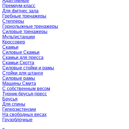
Адаптивные
Премиум-класс
Для фитнес зала
Гребные тренажеры
Степперы
Горнолыжные тренажеры
Силовые тренажеры
Мультистанции
Кроссовер
Скамьи
Силовые Скамьи
Скамьи для пресса
Скамьи Скотта
Силовые стойки и рамы
Стойки для штанги
Силовые рамы
Машины Смита
C собственным весом
Турник-брусья-пресс
Брусья
Для спины
Гиперэкстензии
На свободных весах
Грузоблочные