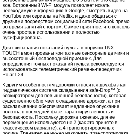
все. Встроенный Wi-Fi модуль позволяет искать
необходимую информацию в Google, смотреть видео на
YouTube или сериалы на Netflix, и даже общаться с
друзьями посредством социальной сети Facebook прямо
во время занятий спортом. Самое приятное, что консоль
очень проста в использовании и полностью
русифицирована.
Для считывания показаний пульса в поручни TNX
TOUCH вмонтированы контактные сенсорные датчики и
высокоточный беспроводной приемник. Для
определения точных показаний пульса рекомендуется
использоваться телеметрический ремень-передатчик
PolarT-34.
К другим особенностям дорожки относятся двухфазная
гидравлическая система складывания safe-Drop™ (с
блокиратором для повышенной безопасности), которая
существенно облегчает складывание дорожки, а при
раскладывании обеспечивает медленное опускание
полотна в последней фазе, гарантируя легкость и
безопасность. Поскольку дорожка тяжелая, для ее
перемещения используются не 2 (как это принято в
классическом варианте), а 4 транспортировочных
ролика. Тренажер не нужно наклонять, транспортировка