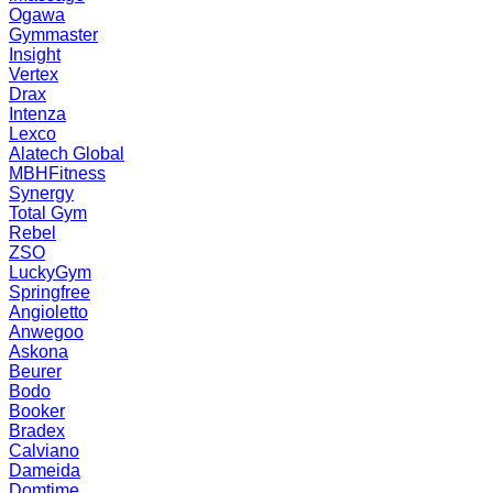
Ogawa
Gymmaster
Insight
Vertex
Drax
Intenza
Lexco
Alatech Global
MBHFitness
Synergy
Total Gym
Rebel
ZSO
LuckyGym
Springfree
Angioletto
Anwegoo
Askona
Beurer
Bodo
Booker
Bradex
Calviano
Dameida
Domtime