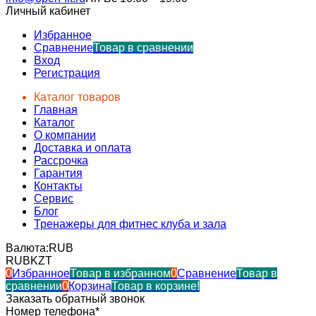
Личный кабинет
Избранное
Сравнение
Товар в сравнении
Вход
Регистрация
Каталог товаров
Главная
Каталог
О компании
Доставка и оплата
Рассрочка
Гарантия
Контакты
Сервис
Блог
Тренажеры для фитнес клуба и зала
Валюта:
RUB
RUB
KZT
0
Избранное
Товар в избранном
0
Сравнение
Товар в
сравнении
0
Корзина
Товар в корзине!
Заказать обратный звонок
Номер телефона*