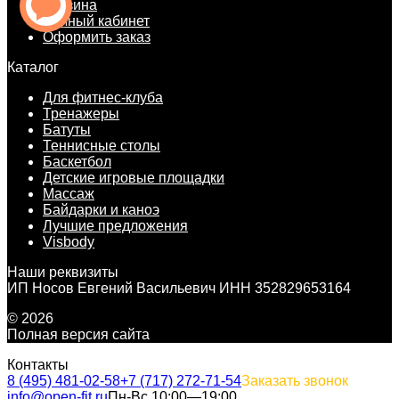
Корзина
Личный кабинет
Оформить заказ
Каталог
Для фитнес-клуба
Тренажеры
Батуты
Теннисные столы
Баскетбол
Детские игровые площадки
Массаж
Байдарки и каноэ
Лучшие предложения
Visbody
Наши реквизиты
ИП Носов Евгений Васильевич ИНН 352829653164
© 2026
Полная версия сайта
Контакты
8 (495) 481-02-58
+7 (717) 272-71-54
Заказать звонок
info@open-fit.ru
Пн-Вс 10:00—19:00