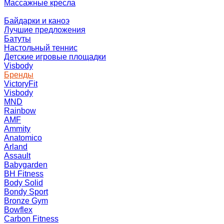
Массажные кресла
Байдарки и каноэ
Лучшие предложения
Батуты
Настольный теннис
Детские игровые площадки
Visbody
Бренды
VictoryFit
Visbody
MND
Rainbow
AMF
Ammity
Anatomico
Arland
Assault
Babygarden
BH Fitness
Body Solid
Bondy Sport
Bronze Gym
Bowflex
Carbon Fitness