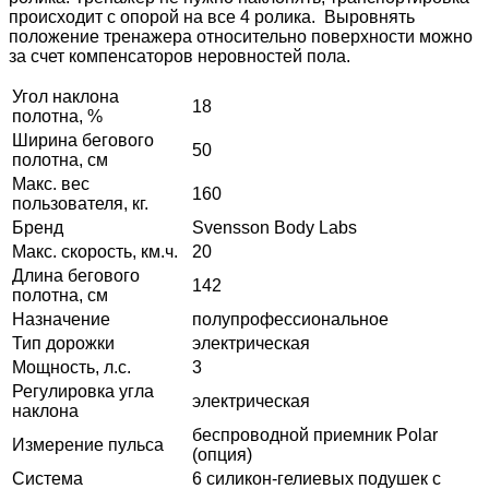
происходит с опорой на все 4 ролика. Выровнять
положение тренажера относительно поверхности можно
за счет компенсаторов неровностей пола.
Угол наклона
18
полотна, %
Ширина бегового
50
полотна, см
Макс. вес
160
пользователя, кг.
Бренд
Svensson Body Labs
Макс. скорость, км.ч.
20
Длина бегового
142
полотна, см
Назначение
полупрофессиональное
Тип дорожки
электрическая
Мощность, л.с.
3
Регулировка угла
электрическая
наклона
беспроводной приемник Polar
Измерение пульса
(опция)
Система
6 силикон-гелиевых подушек с