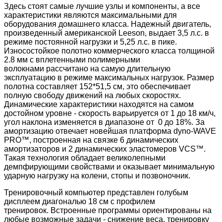
Здесь стоят самые лучшие узлы и компоненты, а все
характеристики являются максимальными для
оборудования домашнего класса. Надежный двигатель,
произведенный американской Leeson, выдает 3,5 л.с. в
режиме постоянной нагрузки и 5,25 л.с. в пике.
Износостойкое полотно коммерческого класса толщиной
2.8 мм с вплетенными полимерными
волокнами рассчитано на самую длительную
эксплуатацию в режиме максимальных нагрузок. Размер
полотна составляет 152*51,5 см, это обеспечивает
полную свободу движений на любых скоростях.
Динамические характеристики находятся на самом
достойном уровне - скорость варьируется от 1 до 18 км/ч,
угол наклона изменяется в диапазоне от 0 до 18%. За
амортизацию отвечает новейшая платформа dyno-WAVE
PRO™, построенная на связке 6 динамических
амортизаторов и 2 динамических эластомеров VCS™.
Такая технология обладает великолепными
демпфирующими свойствами и оказывает минимальную
ударную нагрузку на колени, стопы и позвоночник.
Тренировочный компьютер представлен голубым
дисплеем диагональю 18 см с профилем
тренировок. Встроенные программы ориентированы на
любые возможные задачи - снижение веса, тренировку