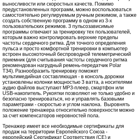
выносливости или скоростных качеств. Помимо
предустановленных программ, можно воспользоваться
самостоятельно регулируемым ручным режимом, а также
создать собственную программу в одном из 3-х
пользовательских режимов. 3 пульсозависимые
программы отвечают за тренировку тех пользователей,
которым важно контролировать верхние пределы
частоты сердечного ритма. Для точного определения
пульса и просто комфортной тренировки в компьютер
встроен высокоточный беспроводной телеметрический
приемник (для считывания частоты сердечного ритма
рекомендован нагрудный ремень-передатчик Polar
T34). Разнообразить тренировку поможет
мультимедийная составляющая - в консоль дорожки
установлены колонки мощностью 3 ватта, а носителями
аудио файлов выступают MP3-плеер, смартфон или
USB-накопитель. Рукоятки позволяют не только удобно и
безопасно тренироваться, но и управлять базовыми
параметрами - скоростью и углом наклона. Выровнять
положение тренажера относительно поверхности можно
за счет компенсаторов неровностей пола.
Тренажер имеет все необходимые сертификаты для
продаж на территории Европейского Союза -
европейский Сертификат Соответствия (CE) и