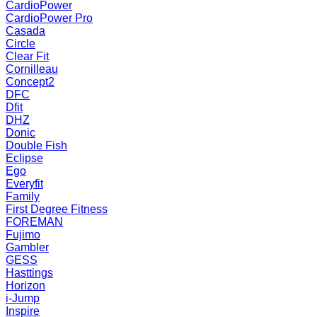
CardioPower
CardioPower Pro
Casada
Circle
Clear Fit
Cornilleau
Concept2
DFC
Dfit
DHZ
Donic
Double Fish
Eclipse
Ego
Everyfit
Family
First Degree Fitness
FOREMAN
Fujimo
Gambler
GESS
Hasttings
Horizon
i-Jump
Inspire