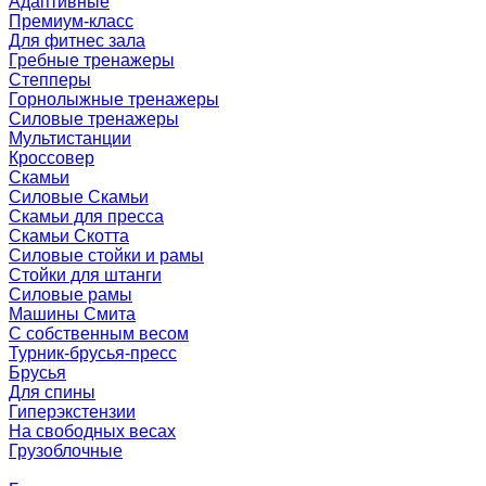
Адаптивные
Премиум-класс
Для фитнес зала
Гребные тренажеры
Степперы
Горнолыжные тренажеры
Силовые тренажеры
Мультистанции
Кроссовер
Скамьи
Силовые Скамьи
Скамьи для пресса
Скамьи Скотта
Силовые стойки и рамы
Стойки для штанги
Силовые рамы
Машины Смита
C собственным весом
Турник-брусья-пресс
Брусья
Для спины
Гиперэкстензии
На свободных весах
Грузоблочные