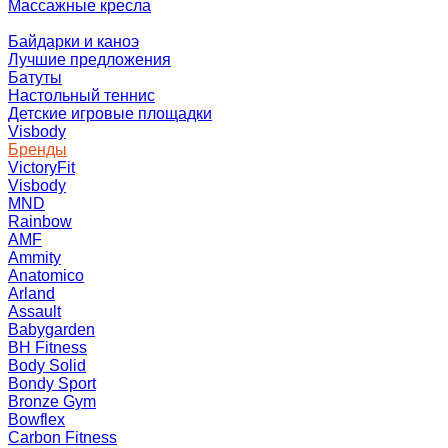
Массажные кресла
Байдарки и каноэ
Лучшие предложения
Батуты
Настольный теннис
Детские игровые площадки
Visbody
Бренды
VictoryFit
Visbody
MND
Rainbow
AMF
Ammity
Anatomico
Arland
Assault
Babygarden
BH Fitness
Body Solid
Bondy Sport
Bronze Gym
Bowflex
Carbon Fitness