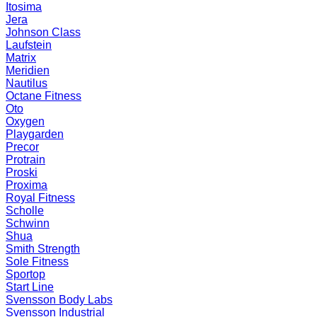
Itosima
Jera
Johnson Class
Laufstein
Matrix
Meridien
Nautilus
Octane Fitness
Oto
Oxygen
Playgarden
Precor
Protrain
Proski
Proxima
Royal Fitness
Scholle
Schwinn
Shua
Smith Strength
Sole Fitness
Sportop
Start Line
Svensson Body Labs
Svensson Industrial