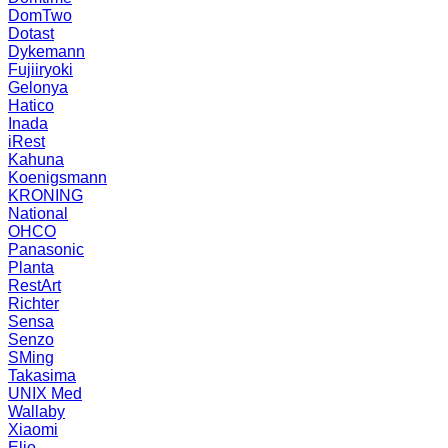
DomTwo
Dotast
Dykemann
Fujiiryoki
Gelonya
Hatico
Inada
iRest
Kahuna
Koenigsmann
KRONING
National
OHCO
Panasonic
Planta
RestArt
Richter
Sensa
Senzo
SMing
Takasima
UNIX Med
Wallaby
Xiaomi
Elio