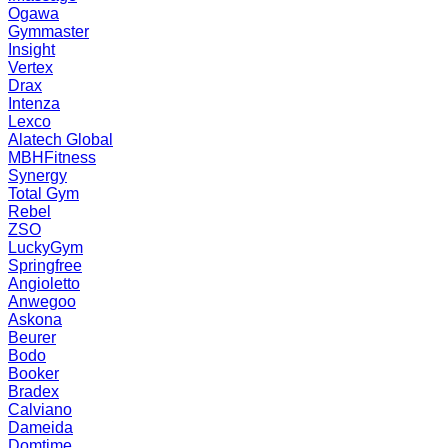
Ogawa
Gymmaster
Insight
Vertex
Drax
Intenza
Lexco
Alatech Global
MBHFitness
Synergy
Total Gym
Rebel
ZSO
LuckyGym
Springfree
Angioletto
Anwegoo
Askona
Beurer
Bodo
Booker
Bradex
Calviano
Dameida
Domtime