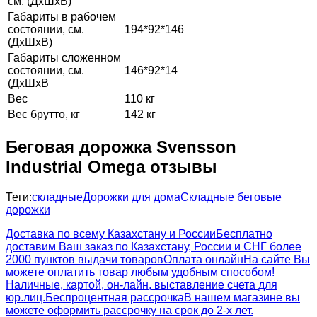
см. (ДхШхВ)
Габариты в рабочем
состоянии, см.
194*92*146
(ДхШхВ)
Габариты сложенном
состоянии, см.
146*92*14
(ДхШхВ
Вес
110 кг
Вес брутто, кг
142 кг
Беговая дорожка Svensson
Industrial Omega отзывы
Теги:
складные
Дорожки для дома
Складные беговые
дорожки
Доставка по всему Казахстану и России
Бесплатно
доставим Ваш заказ по Казахстану, России и СНГ более
2000 пунктов выдачи товаров
Оплата онлайн
На сайте Вы
можете оплатить товар любым удобным способом!
Наличные, картой, он-лайн, выставление счета для
юр.лиц.
Беспроцентная рассрочка
В нашем магазине вы
можете оформить рассрочку на срок до 2-х лет.