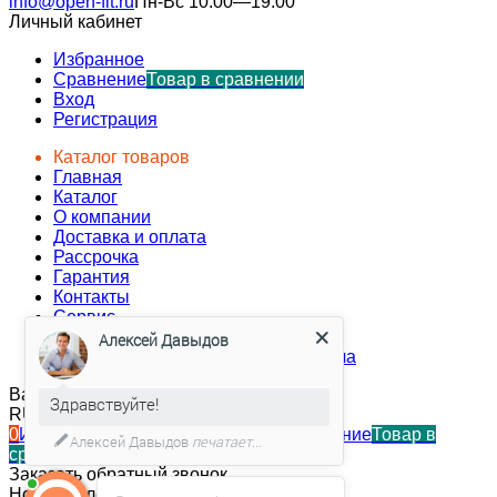
info@open-fit.ru
Пн-Вс 10:00—19:00
Личный кабинет
Избранное
Сравнение
Товар в сравнении
Вход
Регистрация
Каталог товаров
Главная
Каталог
О компании
Доставка и оплата
Рассрочка
Гарантия
Контакты
Сервис
Блог
Алексей Давыдов
Тренажеры для фитнес клуба и зала
Валюта:
RUB
Здравствуйте!
RUB
KZT
0
Избранное
Товар в избранном
0
Сравнение
Товар в
Алексей Давыдов
печатает...
сравнении
0
Корзина
Товар в корзине!
Заказать обратный звонок
Номер телефона*