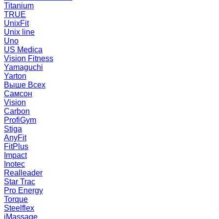
Titanium
TRUE
UnixFit
Unix line
Uno
US Medica
Vision Fitness
Yamaguchi
Yarton
Выше Всех
Самсон
Vision
Carbon
ProfiGym
Stiga
AnyFit
FitPlus
Impact
Inotec
Realleader
Star Trac
Pro Energy
Torque
Steelflex
iMassage