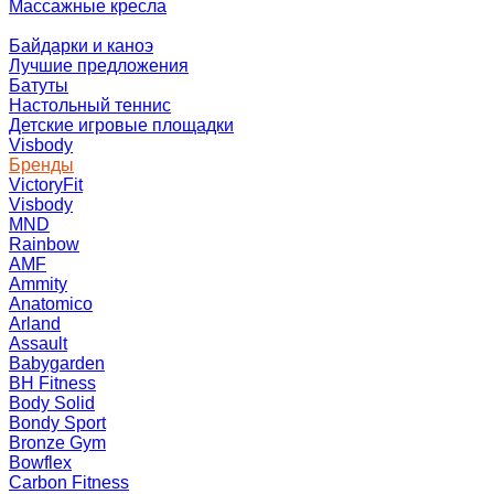
Массажные кресла
Байдарки и каноэ
Лучшие предложения
Батуты
Настольный теннис
Детские игровые площадки
Visbody
Бренды
VictoryFit
Visbody
MND
Rainbow
AMF
Ammity
Anatomico
Arland
Assault
Babygarden
BH Fitness
Body Solid
Bondy Sport
Bronze Gym
Bowflex
Carbon Fitness