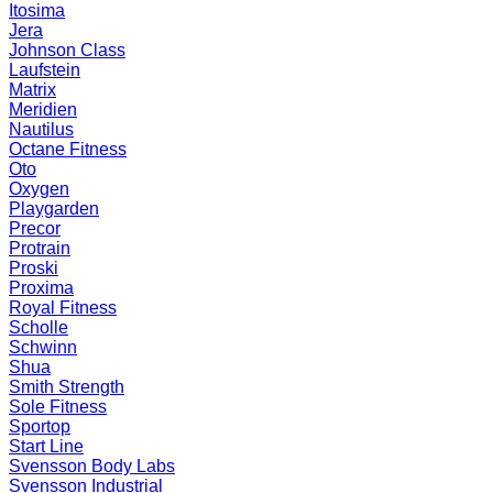
Itosima
Jera
Johnson Class
Laufstein
Matrix
Meridien
Nautilus
Octane Fitness
Oto
Oxygen
Playgarden
Precor
Protrain
Proski
Proxima
Royal Fitness
Scholle
Schwinn
Shua
Smith Strength
Sole Fitness
Sportop
Start Line
Svensson Body Labs
Svensson Industrial