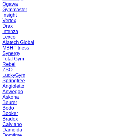
Ogawa
Gymmaster
Insight
Vertex
Drax
Intenza
Lexco
Alatech Global
MBHFitness
Synergy
Total Gym
Rebel
ZSO
LuckyGym
Springfree
Angioletto
Anwegoo
Askona
Beurer
Bodo
Booker
Bradex
Calviano
Dameida
Domtime