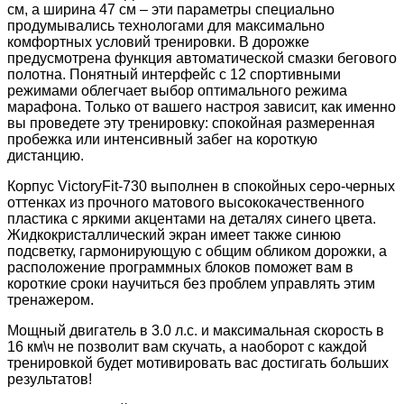
см, а ширина 47 см – эти параметры специально
продумывались технологами для максимально
комфортных условий тренировки. В дорожке
предусмотрена функция автоматической смазки бегового
полотна. Понятный интерфейс с 12 спортивными
режимами облегчает выбор оптимального режима
марафона. Только от вашего настроя зависит, как именно
вы проведете эту тренировку: спокойная размеренная
пробежка или интенсивный забег на короткую
дистанцию.
Корпус VictoryFit-730 выполнен в спокойных серо-черных
оттенках из прочного матового высококачественного
пластика с яркими акцентами на деталях синего цвета.
Жидкокристаллический экран имеет также синюю
подсветку, гармонирующую с общим обликом дорожки, а
расположение программных блоков поможет вам в
короткие сроки научиться без проблем управлять этим
тренажером.
Мощный двигатель в 3.0 л.с. и максимальная скорость в
16 км\ч не позволит вам скучать, а наоборот с каждой
тренировкой будет мотивировать вас достигать больших
результатов!