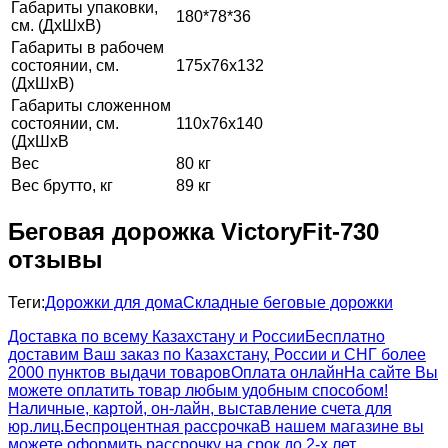
Габариты упаковки,
180*78*36
см. (ДхШхВ)
Габариты в рабочем
состоянии, см.
175х76х132
(ДхШхВ)
Габариты сложенном
состоянии, см.
110х76х140
(ДхШхВ
Вес
80 кг
Вес брутто, кг
89 кг
Беговая дорожка VictoryFit-730
отзывы
Теги:
Дорожки для дома
Складные беговые дорожки
Доставка по всему Казахстану и России
Бесплатно
доставим Ваш заказ по Казахстану, России и СНГ более
2000 пунктов выдачи товаров
Оплата онлайн
На сайте Вы
можете оплатить товар любым удобным способом!
Наличные, картой, он-лайн, выставление счета для
юр.лиц.
Беспроцентная рассрочка
В нашем магазине вы
можете оформить рассрочку на срок до 2-х лет.