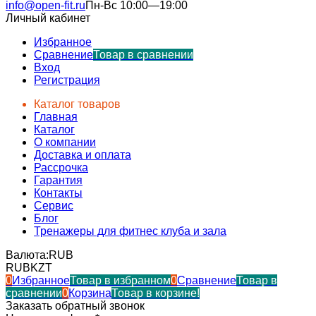
info@open-fit.ru
Пн-Вс 10:00—19:00
Личный кабинет
Избранное
Сравнение
Товар в сравнении
Вход
Регистрация
Каталог товаров
Главная
Каталог
О компании
Доставка и оплата
Рассрочка
Гарантия
Контакты
Сервис
Блог
Тренажеры для фитнес клуба и зала
Валюта:
RUB
RUB
KZT
0
Избранное
Товар в избранном
0
Сравнение
Товар в
сравнении
0
Корзина
Товар в корзине!
Заказать обратный звонок