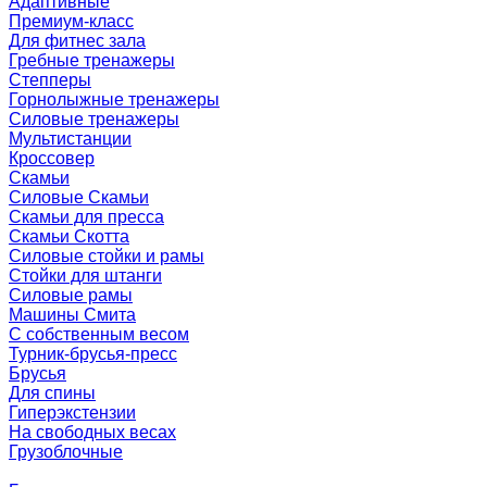
Адаптивные
Премиум-класс
Для фитнес зала
Гребные тренажеры
Степперы
Горнолыжные тренажеры
Силовые тренажеры
Мультистанции
Кроссовер
Скамьи
Силовые Скамьи
Скамьи для пресса
Скамьи Скотта
Силовые стойки и рамы
Стойки для штанги
Силовые рамы
Машины Смита
C собственным весом
Турник-брусья-пресс
Брусья
Для спины
Гиперэкстензии
На свободных весах
Грузоблочные