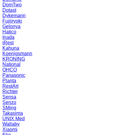
DomTwo
Dotast
Dykemann
Fujiiryoki
Gelonya
Hatico
Inada
iRest
Kahuna
Koenigsmann
KRONING
National
OHCO
Panasonic
Planta
RestArt
Richter
Sensa
Senzo
SMing
Takasima
UNIX Med
Wallaby
Xiaomi
Elio