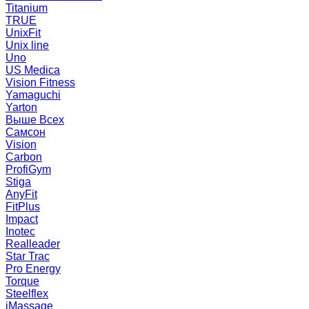
Titanium
TRUE
UnixFit
Unix line
Uno
US Medica
Vision Fitness
Yamaguchi
Yarton
Выше Всех
Самсон
Vision
Carbon
ProfiGym
Stiga
AnyFit
FitPlus
Impact
Inotec
Realleader
Star Trac
Pro Energy
Torque
Steelflex
iMassage