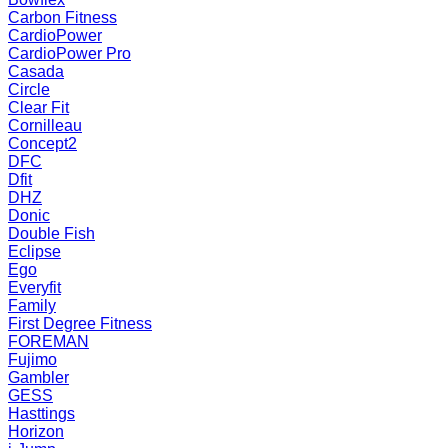
Carbon Fitness
CardioPower
CardioPower Pro
Casada
Circle
Clear Fit
Cornilleau
Concept2
DFC
Dfit
DHZ
Donic
Double Fish
Eclipse
Ego
Everyfit
Family
First Degree Fitness
FOREMAN
Fujimo
Gambler
GESS
Hasttings
Horizon