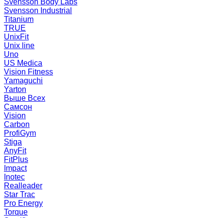
Svensson Body Labs
Svensson Industrial
Titanium
TRUE
UnixFit
Unix line
Uno
US Medica
Vision Fitness
Yamaguchi
Yarton
Выше Всех
Самсон
Vision
Carbon
ProfiGym
Stiga
AnyFit
FitPlus
Impact
Inotec
Realleader
Star Trac
Pro Energy
Torque