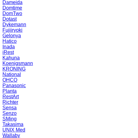
Dameida
Domtime
DomTwo
Dotast
Dykemann
Fujiiryoki
Gelonya
Hatico
Inada
iRest
Kahuna
Koenigsmann
KRONING
National
OHCO
Panasonic
Planta
RestArt
Richter
Sensa
Senzo
SMing
Takasima
UNIX Med
Wallaby