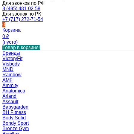
Для звонков по РФ
8 (495) 481-02-58
Для звонок по РК
+7 (717) 272-71-54
0
Корзина
0
₽
(пусто)
Товар в корзине!
Бренды
VictoryFit
Visbody
MND
Rainbow
AMF
Ammity
Anatomico
Arland
Assault
Babygarden
BH Fitness
Body Solid
Bondy Sport
Bronze Gym
Bowflex