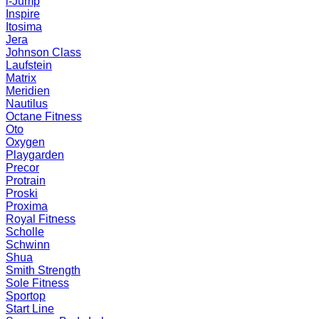
i-Jump
Inspire
Itosima
Jera
Johnson Class
Laufstein
Matrix
Meridien
Nautilus
Octane Fitness
Oto
Oxygen
Playgarden
Precor
Protrain
Proski
Proxima
Royal Fitness
Scholle
Schwinn
Shua
Smith Strength
Sole Fitness
Sportop
Start Line