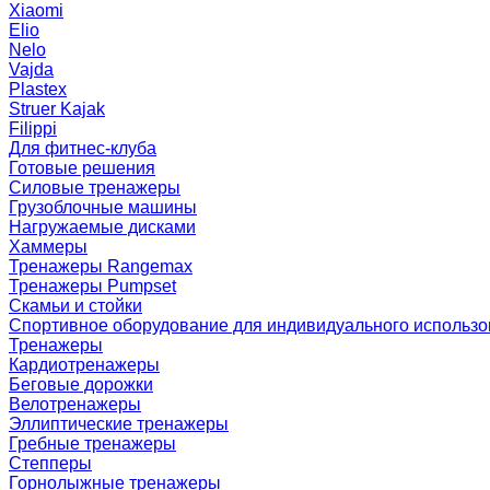
Xiaomi
Elio
Nelo
Vajda
Plastex
Struer Kajak
Filippi
Для фитнес-клуба
Готовые решения
Силовые тренажеры
Грузоблочные машины
Нагружаемые дисками
Хаммеры
Тренажеры Rangemax
Тренажеры Pumpset
Скамьи и стойки
Спортивное оборудование для индивидуального использ
Тренажеры
Кардиотренажеры
Беговые дорожки
Велотренажеры
Эллиптические тренажеры
Гребные тренажеры
Степперы
Горнолыжные тренажеры