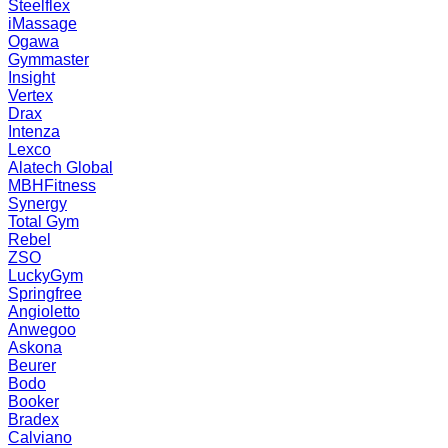
Steelflex
iMassage
Ogawa
Gymmaster
Insight
Vertex
Drax
Intenza
Lexco
Alatech Global
MBHFitness
Synergy
Total Gym
Rebel
ZSO
LuckyGym
Springfree
Angioletto
Anwegoo
Askona
Beurer
Bodo
Booker
Bradex
Calviano