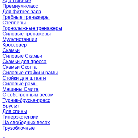
Адаптивные
Премиум-класс
Для фитнес зала
Гребные тренажеры
Степперы
Горнолыжные тренажеры
Силовые тренажеры
Мультистанции
Кроссовер
Скамьи
Силовые Скамьи
Скамьи для пресса
Скамьи Скотта
Силовые стойки и рамы
Стойки для штанги
Силовые рамы
Машины Смита
C собственным весом
Турник-брусья-пресс
Брусья
Для спины
Гиперэкстензии
На свободных весах
Грузоблочные