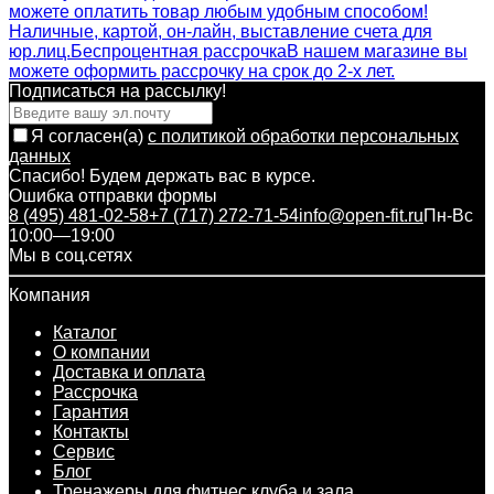
можете оплатить товар любым удобным способом!
Наличные, картой, он-лайн, выставление счета для
юр.лиц.
Беспроцентная рассрочка
В нашем магазине вы
можете оформить рассрочку на срок до 2-х лет.
Подписаться на рассылкy!
Я согласен(a)
с политикой обработки персональных
данных
Спасибо! Будем держать вас в курсе.
Ошибка отправки формы
8 (495) 481-02-58
+7 (717) 272-71-54
info@open-fit.ru
Пн-Вс
10:00—19:00
Мы в соц.сетях
Компания
Каталог
О компании
Доставка и оплата
Рассрочка
Гарантия
Контакты
Сервис
Блог
Тренажеры для фитнес клуба и зала