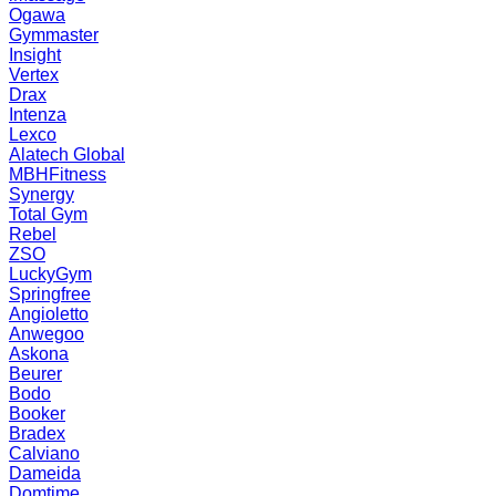
Ogawa
Gymmaster
Insight
Vertex
Drax
Intenza
Lexco
Alatech Global
MBHFitness
Synergy
Total Gym
Rebel
ZSO
LuckyGym
Springfree
Angioletto
Anwegoo
Askona
Beurer
Bodo
Booker
Bradex
Calviano
Dameida
Domtime