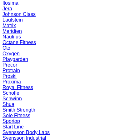
Itosima
Jera
Johnson Class
Laufstein
Matrix
Meridien
Nautilus
Octane Fitness
Oto
Oxygen
Playgarden
Precor
Protrain
Proski
Proxima
Royal Fitness
Scholle
Schwinn
Shua
Smith Strength
Sole Fitness
Sportop
Start Line
Svensson Body Labs
Svensson Industrial