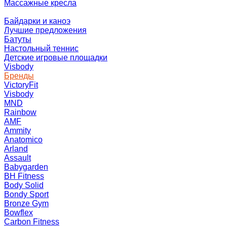
Массажные кресла
Байдарки и каноэ
Лучшие предложения
Батуты
Настольный теннис
Детские игровые площадки
Visbody
Бренды
VictoryFit
Visbody
MND
Rainbow
AMF
Ammity
Anatomico
Arland
Assault
Babygarden
BH Fitness
Body Solid
Bondy Sport
Bronze Gym
Bowflex
Carbon Fitness