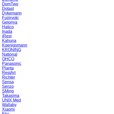
DomTwo
Dotast
Dykemann
Fujiiryoki
Gelonya
Hatico
Inada
iRest
Kahuna
Koenigsmann
KRONING
National
OHCO
Panasonic
Planta
RestArt
Richter
Sensa
Senzo
SMing
Takasima
UNIX Med
Wallaby
Xiaomi
Elio