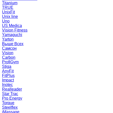
Titanium
TRUE
UnixFit
Unix line
Uno
US Medica
Vision Fitness
Yamaguchi
Yarton
Выше Всех
Самсон
Vision
Carbon
ProfiGym
Stiga
AnyFit
FitPlus
Impact
Inotec
Realleader
Star Trac
Pro Energy
Torque
Steelflex
iMassage