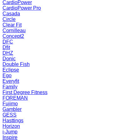
CardioPower
CardioPower Pro
Casada
Circle
Clear Fit
Cornilleau
Concept2
DFC
Dfit
DHZ
Donic
Double Fish
Eclipse
Ego
Everyfit
Family
First Degree Fitness
FOREMAN
Fujimo
Gambler
GESS
Hasttings
Horizon
i-Jump
Inspire