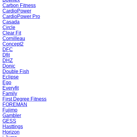
Carbon Fitness
CardioPower
CardioPower Pro
Casada
Circle
Clear Fit
Cornilleau
Concept2
DFC
Dfit
DHZ
Donic
Double Fish
Eclipse
Ego
Everyfit
Family
First Degree Fitness
FOREMAN
Fujimo
Gambler
GESS
Hasttings
Horizon