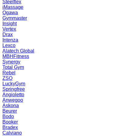
Steelflex
iMassage
Ogawa
Gymmaster
Insight
Vertex
Drax
Intenza
Lexco
Alatech Global
MBHFitness
Synergy
Total Gym
Rebel
ZSO
LuckyGym
Springfree
Angioletto
Anwegoo
Askona
Beurer
Bodo
Booker
Bradex
Calviano