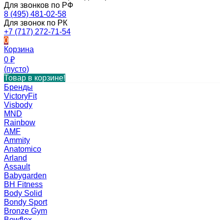
Для звонков по РФ
8 (495) 481-02-58
Для звонок по РК
+7 (717) 272-71-54
0
Корзина
0
₽
(пусто)
Товар в корзине!
Бренды
VictoryFit
Visbody
MND
Rainbow
AMF
Ammity
Anatomico
Arland
Assault
Babygarden
BH Fitness
Body Solid
Bondy Sport
Bronze Gym
Bowflex