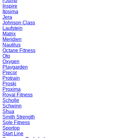
i-Jump
Inspire
Itosima
Jera
Johnson Class
Laufstein
Matrix
Meridien
Nautilus
Octane Fitness
Oto
Oxygen
Playgarden
Precor
Protrain
Proski
Proxima
Royal Fitness
Scholle
Schwinn
Shua
Smith Strength
Sole Fitness
Sportop
Start Line