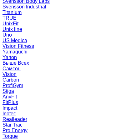
Svensson Body Labs
Svensson Industrial
Titanium
TRUE
UnixFit
Unix line
Uno
US Medica
Vision Fitness
Yamaguchi
Yarton
Выше Всех
Самсон
Vision
Carbon
ProfiGym
Stiga
AnyFit
FitPlus
Impact
Inotec
Realleader
Star Trac
Pro Energy
Torque