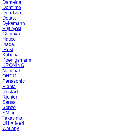
Dameida
Domtime
DomTwo
Dotast
Dykemann
Fujiiryoki
Gelonya
Hatico
Inada
iRest
Kahuna
Koenigsmann
KRONING
National
OHCO
Panasonic
Planta
RestArt
Richter
Sensa
Senzo
SMing
Takasima
UNIX Med
Wallaby