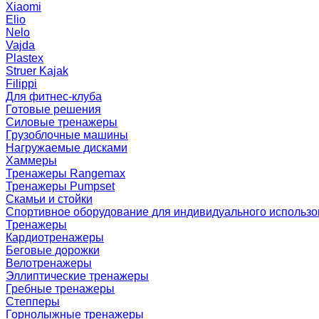
Xiaomi
Elio
Nelo
Vajda
Plastex
Struer Kajak
Filippi
Для фитнес-клуба
Готовые решения
Силовые тренажеры
Грузоблочные машины
Нагружаемые дисками
Хаммеры
Тренажеры Rangemax
Тренажеры Pumpset
Скамьи и стойки
Спортивное оборудование для индивидуального использ
Тренажеры
Кардиотренажеры
Беговые дорожки
Велотренажеры
Эллиптические тренажеры
Гребные тренажеры
Степперы
Горнолыжные тренажеры