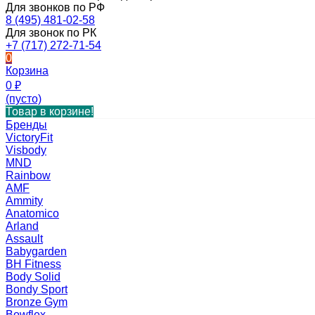
Для звонков по РФ
8 (495) 481-02-58
Для звонок по РК
+7 (717) 272-71-54
0
Корзина
0
₽
(пусто)
Товар в корзине!
Бренды
VictoryFit
Visbody
MND
Rainbow
AMF
Ammity
Anatomico
Arland
Assault
Babygarden
BH Fitness
Body Solid
Bondy Sport
Bronze Gym
Bowflex