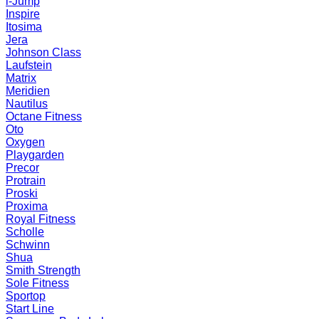
i-Jump
Inspire
Itosima
Jera
Johnson Class
Laufstein
Matrix
Meridien
Nautilus
Octane Fitness
Oto
Oxygen
Playgarden
Precor
Protrain
Proski
Proxima
Royal Fitness
Scholle
Schwinn
Shua
Smith Strength
Sole Fitness
Sportop
Start Line