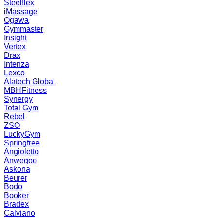
Steelflex
iMassage
Ogawa
Gymmaster
Insight
Vertex
Drax
Intenza
Lexco
Alatech Global
MBHFitness
Synergy
Total Gym
Rebel
ZSO
LuckyGym
Springfree
Angioletto
Anwegoo
Askona
Beurer
Bodo
Booker
Bradex
Calviano