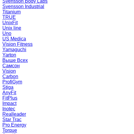
Svensson Body Labs
Svensson Industrial
Titanium
TRUE
UnixFit
Unix line
Uno
US Medica
Vision Fitness
Yamaguchi
Yarton
Выше Всех
Самсон
Vision
Carbon
ProfiGym
Stiga
AnyFit
FitPlus
Impact
Inotec
Realleader
Star Trac
Pro Energy
Torque