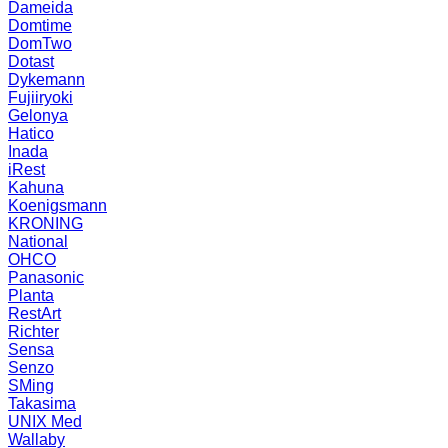
Dameida
Domtime
DomTwo
Dotast
Dykemann
Fujiiryoki
Gelonya
Hatico
Inada
iRest
Kahuna
Koenigsmann
KRONING
National
OHCO
Panasonic
Planta
RestArt
Richter
Sensa
Senzo
SMing
Takasima
UNIX Med
Wallaby