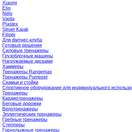
Xiaomi
Elio
Nelo
Vajda
Plastex
Struer Kajak
Filippi
Для фитнес-клуба
Готовые решения
Силовые тренажеры
Грузоблочные машины
Нагружаемые дисками
Хаммеры
Тренажеры Rangemax
Тренажеры Pumpset
Скамьи и стойки
Спортивное оборудование для индивидуального использ
Тренажеры
Кардиотренажеры
Беговые дорожки
Велотренажеры
Эллиптические тренажеры
Гребные тренажеры
Степперы
Горнолыжные тренажеры