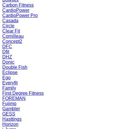
Carbon Fitness
CardioPower
CardioPower Pro
Casada
Circle
Clear Fit
Cornilleau
Concept2
DFC
Dfit
DHZ
Donic
Double Fish
Eclipse
Ego
Everyfit
Family
First Degree Fitness
FOREMAN
Fujimo
Gambler
GESS
Hasttings
Horizon