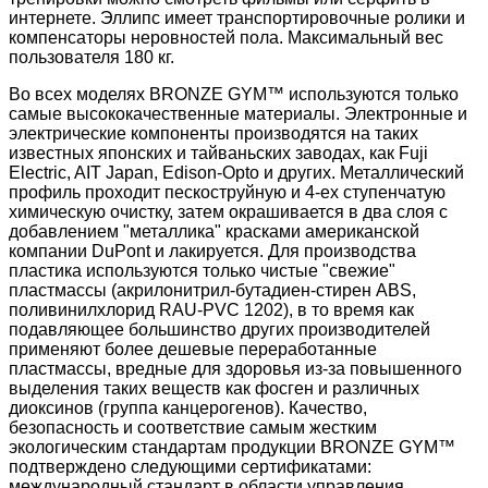
интернете. Эллипс имеет транспортировочные ролики и
компенсаторы неровностей пола. Максимальный вес
пользователя 180 кг.
Во всех моделях BRONZE GYM™ используются только
самые высококачественные материалы. Электронные и
электрические компоненты производятся на таких
известных японских и тайваньских заводах, как Fuji
Electric, AIT Japan, Edison-Opto и других. Металлический
профиль проходит пескоструйную и 4-ех ступенчатую
химическую очистку, затем окрашивается в два слоя с
добавлением "металлика" красками американской
компании DuPont и лакируется. Для производства
пластика используются только чистые "свежие"
пластмассы (акрилонитрил-бутадиен-стирен ABS,
поливинилхлорид RAU-PVC 1202), в то время как
подавляющее большинство других производителей
применяют более дешевые переработанные
пластмассы, вредные для здоровья из-за повышенного
выделения таких веществ как фосген и различных
диоксинов (группа канцерогенов). Качество,
безопасность и соответствие самым жестким
экологическим стандартам продукции BRONZE GYM™
подтверждено следующими сертификатами:
международный стандарт в области управления