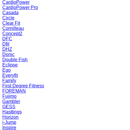
CardioPower
CardioPower Pro
Casada
Circle
Clear Fit
Cornilleau
Concept2
DFC
Dfit
DHZ
Donic
Double Fish
Eclipse
Ego
Everyfit
Family
First Degree Fitness
FOREMAN
Fujimo
Gambler
GESS
Hasttings
Horizon
i-Jump
Inspire