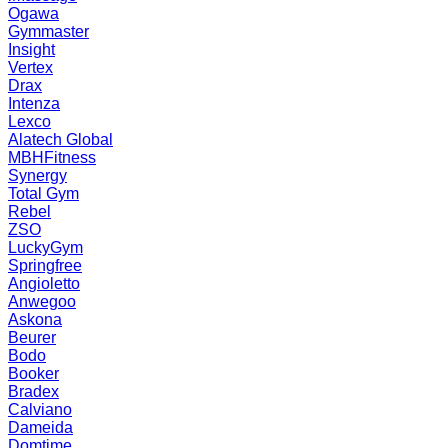
Ogawa
Gymmaster
Insight
Vertex
Drax
Intenza
Lexco
Alatech Global
MBHFitness
Synergy
Total Gym
Rebel
ZSO
LuckyGym
Springfree
Angioletto
Anwegoo
Askona
Beurer
Bodo
Booker
Bradex
Calviano
Dameida
Domtime