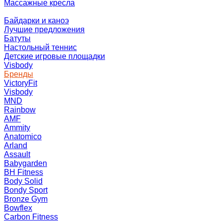
Массажные кресла
Байдарки и каноэ
Лучшие предложения
Батуты
Настольный теннис
Детские игровые площадки
Visbody
Бренды
VictoryFit
Visbody
MND
Rainbow
AMF
Ammity
Anatomico
Arland
Assault
Babygarden
BH Fitness
Body Solid
Bondy Sport
Bronze Gym
Bowflex
Carbon Fitness