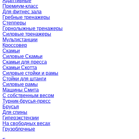
Адаптивные
Премиум-класс
Для фитнес зала
Гребные тренажеры
Степперы
Горнолыжные тренажеры
Силовые тренажеры
Мультистанции
Кроссовер
Скамьи
Силовые Скамьи
Скамьи для пресса
Скамьи Скотта
Силовые стойки и рамы
Стойки для штанги
Силовые рамы
Машины Смита
C собственным весом
Турник-брусья-пресс
Брусья
Для спины
Гиперэкстензии
На свободных весах
Грузоблочные