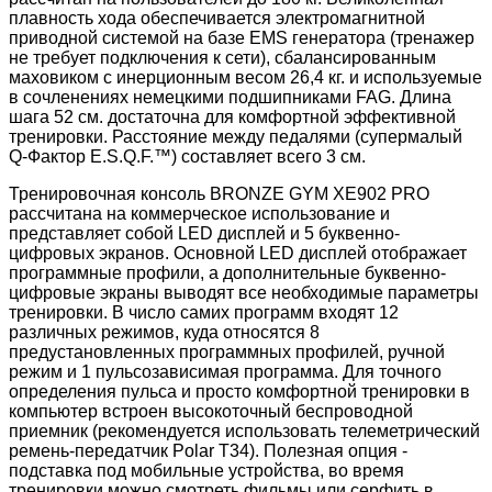
плавность хода обеспечивается электромагнитной
приводной системой на базе EMS генератора (тренажер
не требует подключения к сети), cбалансированным
маховиком с инерционным весом 26,4 кг. и используемые
в сочленениях немецкими подшипниками FAG. Длина
шага 52 см. достаточна для комфортной эффективной
тренировки. Расстояние между педалями (супермалый
Q-Фактор E.S.Q.F.™) составляет всего 3 см.
Тренировочная консоль BRONZE GYM XE902 PRO
рассчитана на коммерческое использование и
представляет собой LED дисплей и 5 буквенно-
цифровых экранов. Основной LED дисплей отображает
программные профили, а дополнительные буквенно-
цифровые экраны выводят все необходимые параметры
тренировки. В число самих программ входят 12
различных режимов, куда относятся 8
предустановленных программных профилей, ручной
режим и 1 пульсозависимая программа. Для точного
определения пульса и просто комфортной тренировки в
компьютер встроен высокоточный беспроводной
приемник (рекомендуется использовать телеметрический
ремень-передатчик Polar T34). Полезная опция -
подставка под мобильные устройства, во время
тренировки можно смотреть фильмы или серфить в