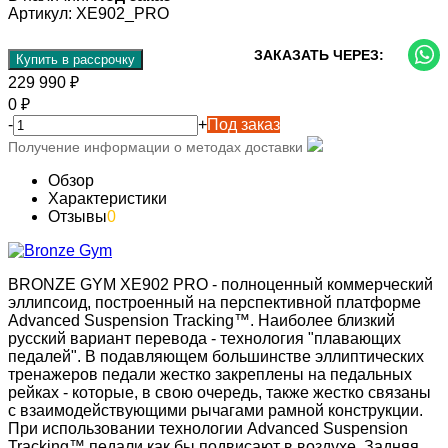
Артикул:
XE902_PRO
ЗАКАЗАТЬ ЧЕРЕЗ:
Купить в рассрочку
229 990
₽
0
₽
-
+
Под заказ
Получение информации о методах доставки
Обзор
Характеристики
Отзывы
0
BRONZE GYM XE902 PRO - полноценный коммерческий
эллипсоид, построенный на перспективной платформе
Advanced Suspension Tracking™. Наиболее близкий
русский вариант перевода - технология "плавающих
педалей". В подавляющем большинстве эллиптических
тренажеров педали жестко закреплены на педальных
рейках - которые, в свою очередь, также жестко связаны
с взаимодействующими рычагами рамной конструкции.
При использовании технологии Advanced Suspension
Tracking™ педали как бы подвисают в воздухе. Задняя