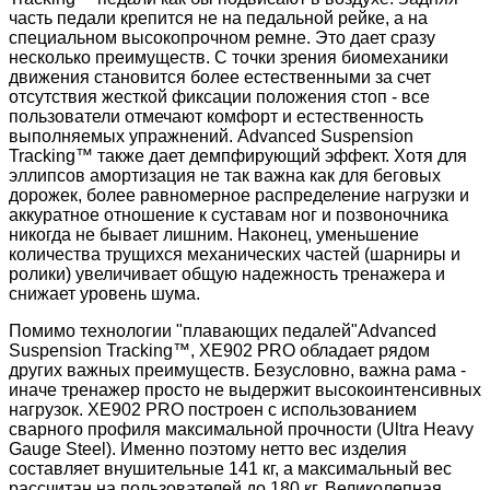
часть педали крепится не на педальной рейке, а на
специальном высокопрочном ремне. Это дает сразу
несколько преимуществ. С точки зрения биомеханики
движения становится более естественными за счет
отсутствия жесткой фиксации положения стоп - все
пользователи отмечают комфорт и естественность
выполняемых упражнений. Advanced Suspension
Tracking™ также дает демпфирующий эффект. Хотя для
эллипсов амортизация не так важна как для беговых
дорожек, более равномерное распределение нагрузки и
аккуратное отношение к суставам ног и позвоночника
никогда не бывает лишним. Наконец, уменьшение
количества трущихся механических частей (шарниры и
ролики) увеличивает общую надежность тренажера и
снижает уровень шума.
Помимо технологии "плавающих педалей"Advanced
Suspension Tracking™, XE902 PRO обладает рядом
других важных преимуществ. Безусловно, важна рама -
иначе тренажер просто не выдержит высокоинтенсивных
нагрузок. XE902 PRO построен с использованием
сварного профиля максимальной прочности (Ultra Heavy
Gauge Steel). Именно поэтому нетто вес изделия
составляет внушительные 141 кг, а максимальный вес
рассчитан на пользователей до 180 кг. Великолепная