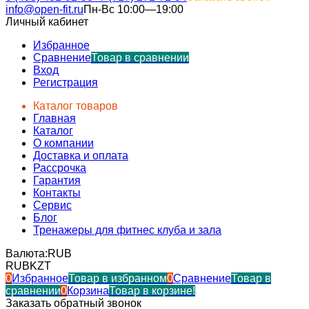
info@open-fit.ru
Пн-Вс 10:00—19:00
Личный кабинет
Избранное
Сравнение
Товар в сравнении
Вход
Регистрация
Каталог товаров
Главная
Каталог
О компании
Доставка и оплата
Рассрочка
Гарантия
Контакты
Сервис
Блог
Тренажеры для фитнес клуба и зала
Валюта:
RUB
RUB
KZT
0
Избранное
Товар в избранном
0
Сравнение
Товар в
сравнении
0
Корзина
Товар в корзине!
Заказать обратный звонок