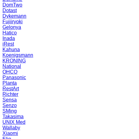
DomTwo
Dotast
Dykemann
Fujiiryoki
Gelonya
Hatico
Inada
iRest
Kahuna
Koenigsmann
KRONING
National
OHCO
Panasonic
Planta
RestArt
Richter
Sensa
Senzo
SMing
Takasima
UNIX Med
Wallaby
Xiaomi
Elio