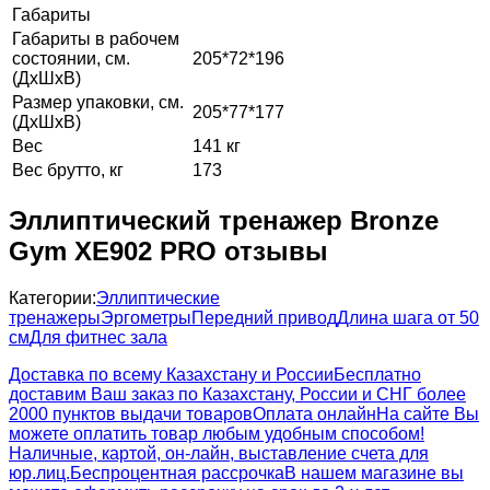
Габариты
Габариты в рабочем
состоянии, см.
205*72*196
(ДхШхВ)
Размер упаковки, см.
205*77*177
(ДхШхВ)
Вес
141 кг
Вес брутто, кг
173
Эллиптический тренажер Bronze
Gym XE902 PRO отзывы
Категории:
Эллиптические
тренажеры
Эргометры
Передний привод
Длина шага от 50
см
Для фитнес зала
Доставка по всему Казахстану и России
Бесплатно
доставим Ваш заказ по Казахстану, России и СНГ более
2000 пунктов выдачи товаров
Оплата онлайн
На сайте Вы
можете оплатить товар любым удобным способом!
Наличные, картой, он-лайн, выставление счета для
юр.лиц.
Беспроцентная рассрочка
В нашем магазине вы