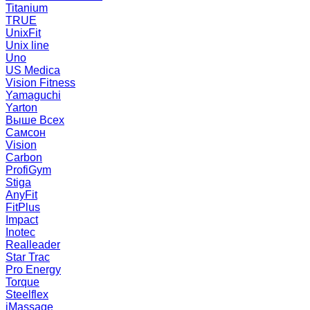
Titanium
TRUE
UnixFit
Unix line
Uno
US Medica
Vision Fitness
Yamaguchi
Yarton
Выше Всех
Самсон
Vision
Carbon
ProfiGym
Stiga
AnyFit
FitPlus
Impact
Inotec
Realleader
Star Trac
Pro Energy
Torque
Steelflex
iMassage