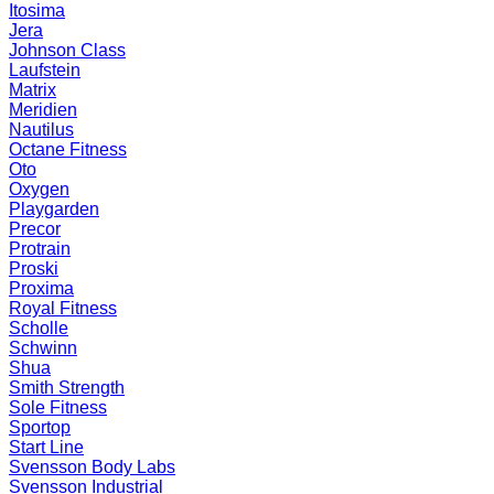
Itosima
Jera
Johnson Class
Laufstein
Matrix
Meridien
Nautilus
Octane Fitness
Oto
Oxygen
Playgarden
Precor
Protrain
Proski
Proxima
Royal Fitness
Scholle
Schwinn
Shua
Smith Strength
Sole Fitness
Sportop
Start Line
Svensson Body Labs
Svensson Industrial