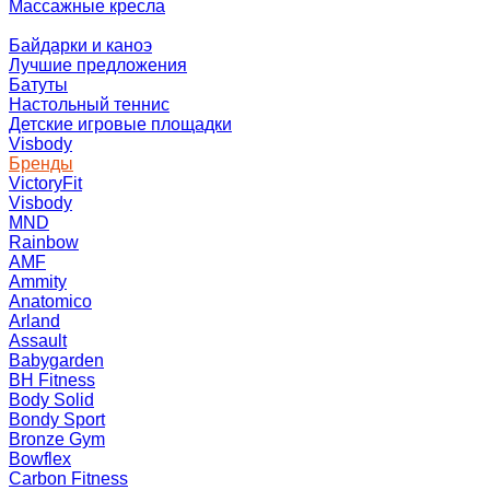
Массажные кресла
Байдарки и каноэ
Лучшие предложения
Батуты
Настольный теннис
Детские игровые площадки
Visbody
Бренды
VictoryFit
Visbody
MND
Rainbow
AMF
Ammity
Anatomico
Arland
Assault
Babygarden
BH Fitness
Body Solid
Bondy Sport
Bronze Gym
Bowflex
Carbon Fitness