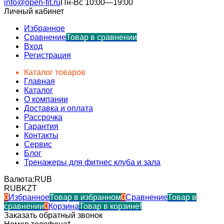
info@open-fit.ru
Пн-Вс 10:00—19:00
Личный кабинет
Избранное
Сравнение
Товар в сравнении
Вход
Регистрация
Каталог товаров
Главная
Каталог
О компании
Доставка и оплата
Рассрочка
Гарантия
Контакты
Сервис
Блог
Тренажеры для фитнес клуба и зала
Валюта:
RUB
RUB
KZT
0
Избранное
Товар в избранном
0
Сравнение
Товар в
сравнении
0
Корзина
Товар в корзине!
Заказать обратный звонок