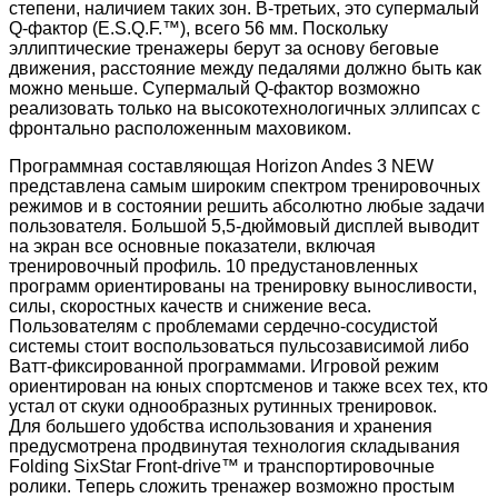
степени, наличием таких зон. В-третьих, это супермалый
Q-фактор (E.S.Q.F.™), всего 56 мм. Поскольку
эллиптические тренажеры берут за основу беговые
движения, расстояние между педалями должно быть как
можно меньше. Супермалый Q-фактор возможно
реализовать только на высокотехнологичных эллипсах с
фронтально расположенным маховиком.
Программная составляющая Horizon Andes 3 NEW
представлена самым широким спектром тренировочных
режимов и в состоянии решить абсолютно любые задачи
пользователя. Большой 5,5-дюймовый дисплей выводит
на экран все основные показатели, включая
тренировочный профиль. 10 предустановленных
программ ориентированы на тренировку выносливости,
силы, скоростных качеств и снижение веса.
Пользователям с проблемами сердечно-сосудистой
системы стоит воспользоваться пульсозависимой либо
Ватт-фиксированной программами. Игровой режим
ориентирован на юных спортсменов и также всех тех, кто
устал от скуки однообразных рутинных тренировок.
Для большего удобства использования и хранения
предусмотрена продвинутая технология складывания
Folding SixStar Front-drive™ и транспортировочные
ролики. Теперь сложить тренажер возможно простым