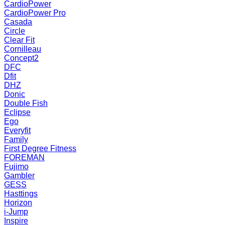
CardioPower
CardioPower Pro
Casada
Circle
Clear Fit
Cornilleau
Concept2
DFC
Dfit
DHZ
Donic
Double Fish
Eclipse
Ego
Everyfit
Family
First Degree Fitness
FOREMAN
Fujimo
Gambler
GESS
Hasttings
Horizon
i-Jump
Inspire