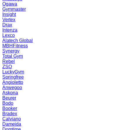
Ogawa
Gymmaster
Insight
Vertex
Drax
Intenza
Lexco
Alatech Global
MBHFitness
Synergy
Total Gym
Rebel
ZSO
LuckyGym
Springfree
Angioletto
Anwegoo
Askona
Beurer
Bodo
Booker
Bradex
Calviano
Dameida
Domtime