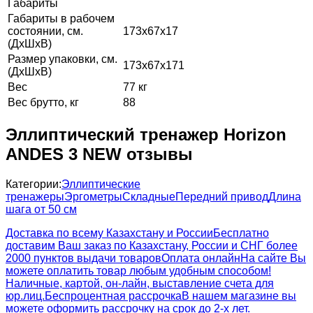
Габариты
Габариты в рабочем
состоянии, см.
173х67х17
(ДхШхВ)
Размер упаковки, см.
173х67х171
(ДхШхВ)
Вес
77 кг
Вес брутто, кг
88
Эллиптический тренажер Horizon
ANDES 3 NEW отзывы
Категории:
Эллиптические
тренажеры
Эргометры
Складные
Передний привод
Длина
шага от 50 см
Доставка по всему Казахстану и России
Бесплатно
доставим Ваш заказ по Казахстану, России и СНГ более
2000 пунктов выдачи товаров
Оплата онлайн
На сайте Вы
можете оплатить товар любым удобным способом!
Наличные, картой, он-лайн, выставление счета для
юр.лиц.
Беспроцентная рассрочка
В нашем магазине вы
можете оформить рассрочку на срок до 2-х лет.