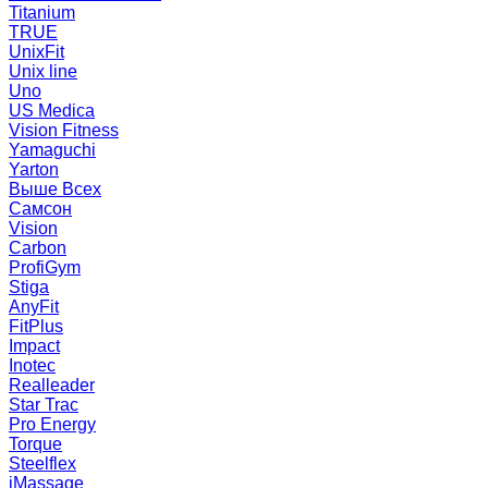
Titanium
TRUE
UnixFit
Unix line
Uno
US Medica
Vision Fitness
Yamaguchi
Yarton
Выше Всех
Самсон
Vision
Carbon
ProfiGym
Stiga
AnyFit
FitPlus
Impact
Inotec
Realleader
Star Trac
Pro Energy
Torque
Steelflex
iMassage