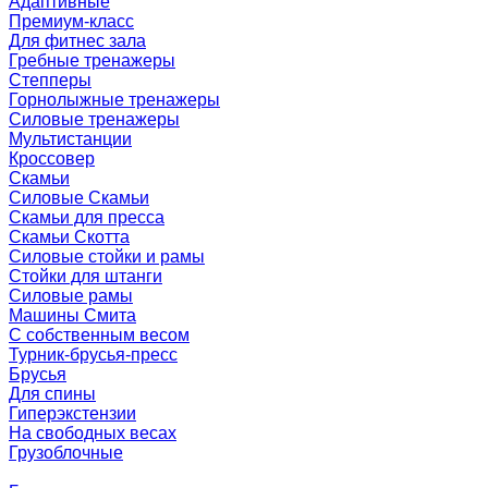
Адаптивные
Премиум-класс
Для фитнес зала
Гребные тренажеры
Степперы
Горнолыжные тренажеры
Силовые тренажеры
Мультистанции
Кроссовер
Скамьи
Силовые Скамьи
Скамьи для пресса
Скамьи Скотта
Силовые стойки и рамы
Стойки для штанги
Силовые рамы
Машины Смита
C собственным весом
Турник-брусья-пресс
Брусья
Для спины
Гиперэкстензии
На свободных весах
Грузоблочные