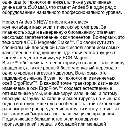
один шаг (о технологии ниже), а также увеличенная
длина шага (510 мм.), что ставит Andes 5 в один ряд с
оборудованием начального профессионального уровня.
Horizon Andes 3 NEW относится к классу
крупногабаритных эллиптических эргометров. За
плавность хода и выверенную биомеханику отвечает
несколько запатентованных компонентов. Во-первых, это
технология ECB Magnetic Brake™. По своей сути это
специальный приводной блок с использованием самых
качественных подшипников, где количество трущихся
частей сведено к минимуму. ECB Magnetic
Brake™ обеспечивает неповторимую плавность и тишину
вращения, а также ровный бесступенчатый переход от
одного уровня нагрузки к другому. Во-вторых, это
педально-рычажный узел по технологии изменяемых
осей ErgoFlow™. В каждой точке траектории движения
изменяемые оси ErgoFlow™ создают естественные
оптимальные углы, минимизируя излишнюю, и потому
опасную нагрузку на колени и акцентируясь на мышцах
бедер и ягодиц. Еще одна особенность этой технологии -
равномерное распределение нагрузки и отсутствие так
называемых "мертвых зон" на всем цикле вращения.
Подавляющее большинство эллипсов других
производителей грешат, в большей или меньшей