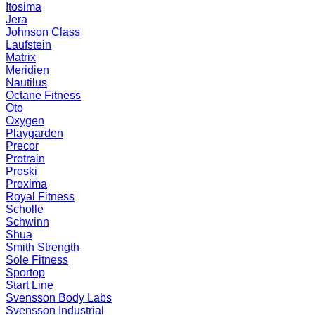
Itosima
Jera
Johnson Class
Laufstein
Matrix
Meridien
Nautilus
Octane Fitness
Oto
Oxygen
Playgarden
Precor
Protrain
Proski
Proxima
Royal Fitness
Scholle
Schwinn
Shua
Smith Strength
Sole Fitness
Sportop
Start Line
Svensson Body Labs
Svensson Industrial