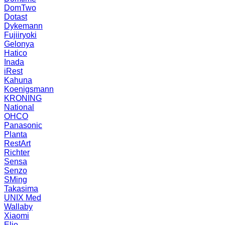
DomTwo
Dotast
Dykemann
Fujiiryoki
Gelonya
Hatico
Inada
iRest
Kahuna
Koenigsmann
KRONING
National
OHCO
Panasonic
Planta
RestArt
Richter
Sensa
Senzo
SMing
Takasima
UNIX Med
Wallaby
Xiaomi
Elio