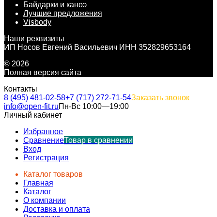
Байдарки и каноэ
Лучшие предложения
Visbody
Наши реквизиты
ИП Носов Евгений Васильевич ИНН 352829653164
© 2026
Полная версия сайта
Контакты
8 (495) 481-02-58
+7 (717) 272-71-54
Заказать звонок
info@open-fit.ru
Пн-Вс 10:00—19:00
Личный кабинет
Избранное
Сравнение
Товар в сравнении
Вход
Регистрация
Каталог товаров
Главная
Каталог
О компании
Доставка и оплата