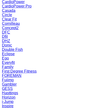
CardioPower
CardioPower Pro
Casada
Circle
Clear Fit
Cornilleau
Concept2
DFC
Dfit
DHZ
Donic
Double Fish
Eclipse
Ego
Everyfit
Family
First Degree Fitness
FOREMAN
Fujimo
Gambler
GESS
Hasttings
Horizon
i-Jump
Inspire