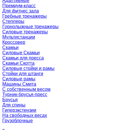
Адаптивные
Премиум-класс
Для фитнес зала
Гребные тренажеры
Степперы
Горнолыжные тренажеры
Силовые тренажеры
Мультистанции
Кроссовер
Скамьи
Силовые Скамьи
Скамьи для пресса
Скамьи Скотта
Силовые стойки и рамы
Стойки для штанги
Силовые рамы
Машины Смита
C собственным весом
Турник-брусья-пресс
Брусья
Для спины
Гиперэкстензии
На свободных весах
Грузоблочные