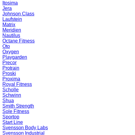
Itosima
Jera
Johnson Class
Laufstein
Matrix
Meridien
Nautilus
Octane Fitness
Oto
Oxygen
Playgarden
Precor
Protrain
Proski
Proxima
Royal Fitness
Scholle
Schwinn
Shua
Smith Strength
Sole Fitness
Sportop
Start Line
Svensson Body Labs
Svensson Industrial