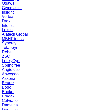
Ogawa
Gymmaster
Insight
Vertex
Drax
Intenza
Lexco
Alatech Global
MBHFitness
Synergy
Total Gym
Rebel
ZSO
LuckyGym
Springfree
Angioletto
Anwegoo
Askona
Beurer
Bodo
Booker
Bradex
Calviano
Dameida
Domtime