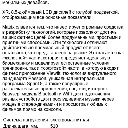
мобильных девайсов.
XR. 8,5-дюймовый LCD дисплей с голубой подсветкой,
отображающим все основные показатели.
Matrix славится тем, что инвестирует огромные средства
в разработку технологий, которые позволяют достичь
ваших фитнес целей более продуманными, простыми и
приятными способами. Эти технологии отличают
действительно премиальный продукт от всего
остального, что представлено на рынке. Это касается как
«железной» части, которая определяет идеальную
биомеханику и моделирует естественные условия
тренировки, так и «софтовой» части, в которую входят
фитнес приложение Viewfit, технология виртуального
ландшафта Passport, уникальная интервальная
программа Sprint 8, а также популярные
развлекательные приложения, соцсети, интернет-
браузер, модуль Bluetooth и WiFi для подключения
разных устройств для прослушивания музыки через
мощные стерео-динамики и просмотра любимых
фильмов прямо на консоли.
Система нагружения
электромагнитная
Длина шага, мм.
510