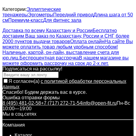
Категории:
Эллиптические
тренажеры
Эргометры
Передний привод
Длина шага от 50
см
Премиум-класс
Для фитнес зала
Доставка по всему Казахстану и России
Бесплатно
доставим Ваш заказ по Казахстану, России и СНГ более
2000 пунктов выдачи товаров
Оплата онлайн
На сайте Вы
можете оплатить товар любым удобным способом!
Наличные, картой, он-лайн, выставление счета для
юр.лиц.
Беспроцентная рассрочка
В нашем магазине вы
можете оформить рассрочку на срок до 2-х лет.
Подписаться на рассылкy!
Я согласен(a)
с политикой обработки персональных
данных
Спасибо! Будем держать вас в курсе.
Ошибка отправки формы
8 (495) 481-02-58
+7 (717) 272-71-54
info@open-fit.ru
Пн-Вс
10:00—19:00
Мы в соц.сетях
Компания
Каталог