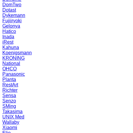
DomTwo
Dotast
Dykemann
Fujiiryoki
Gelonya
Hatico
Inada
iRest
Kahuna
Koenigsmann
KRONING
National
OHCO
Panasonic
Planta
RestArt
Richter
Sensa
Senzo
SMing
Takasima
UNIX Med
Wallaby
Xiaomi
Elio