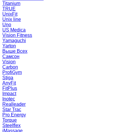
Titanium
TRUE
UnixFit
Unix line
Uno
US Medica
Vision Fitness
Yamaguchi
Yarton
Выше Всех
Самсон
Vision
Carbon
ProfiGym
Stiga
AnyFit
FitPlus
Impact
Inotec
Realleader
Star Trac
Pro Energy
Torque
Steelflex
iMassage