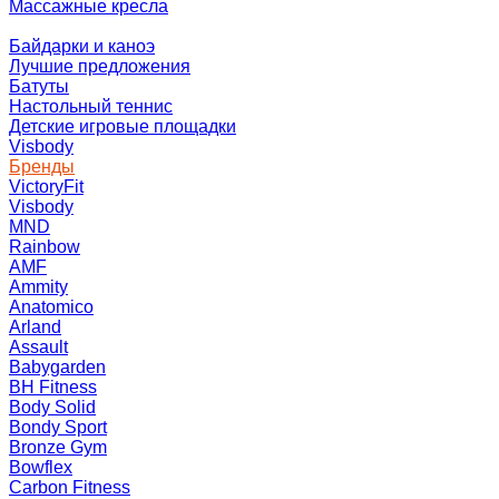
Массажные кресла
Байдарки и каноэ
Лучшие предложения
Батуты
Настольный теннис
Детские игровые площадки
Visbody
Бренды
VictoryFit
Visbody
MND
Rainbow
AMF
Ammity
Anatomico
Arland
Assault
Babygarden
BH Fitness
Body Solid
Bondy Sport
Bronze Gym
Bowflex
Carbon Fitness