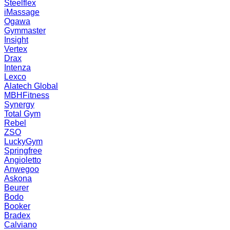
Steelflex
iMassage
Ogawa
Gymmaster
Insight
Vertex
Drax
Intenza
Lexco
Alatech Global
MBHFitness
Synergy
Total Gym
Rebel
ZSO
LuckyGym
Springfree
Angioletto
Anwegoo
Askona
Beurer
Bodo
Booker
Bradex
Calviano