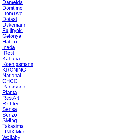
Dameida
Domtime
DomTwo
Dotast
Dykemann
Fujiiryoki
Gelonya
Hatico
Inada
iRest
Kahuna
Koenigsmann
KRONING
National
OHCO
Panasonic
Planta
RestArt
Richter
Sensa
Senzo
SMing
Takasima
UNIX Med
Wallaby