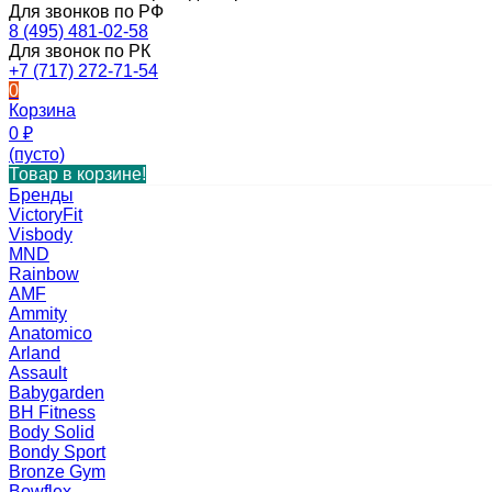
Для звонков по РФ
8 (495) 481-02-58
Для звонок по РК
+7 (717) 272-71-54
0
Корзина
0
₽
(пусто)
Товар в корзине!
Бренды
VictoryFit
Visbody
MND
Rainbow
AMF
Ammity
Anatomico
Arland
Assault
Babygarden
BH Fitness
Body Solid
Bondy Sport
Bronze Gym
Bowflex