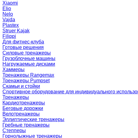
Xiaomi
Elio
Nelo
Vajda
Plastex
Struer Kajak
Filippi
Для фитнес-клуба
Готовые решения
Силовые тренажеры
Грузоблочные машины
Нагружаемые дисками
Хаммеры
Тренажеры Rangemax
Тренажеры Pumpset
Скамьи и стойки
Спортивное оборудование для индивидуального использ
Тренажеры
Кардиотренажеры
Беговые дорожки
Велотренажеры
Эллиптические тренажеры
Гребные тренажеры
Степперы
Горнолыжные тренажеры