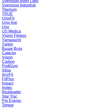
Svensson Body Labs
Svensson Industrial
Titanium
TRUE
UnixFit
Unix line
Uno
US Medica
Vision Fitness
Yamaguchi
Yarton
Выше Всех
Самсон
Vision
Carbon
ProfiGym
Stiga
AnyFit
FitPlus
Impact
Inotec
Realleader
Star Trac
Pro Energy
Torque