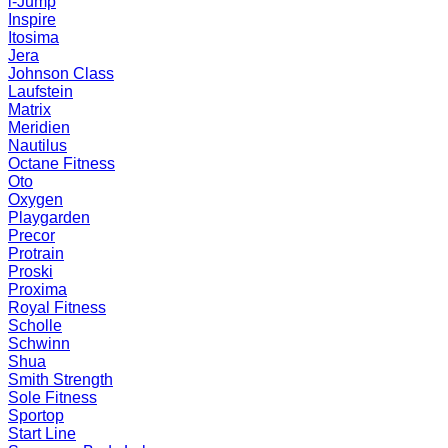
i-Jump
Inspire
Itosima
Jera
Johnson Class
Laufstein
Matrix
Meridien
Nautilus
Octane Fitness
Oto
Oxygen
Playgarden
Precor
Protrain
Proski
Proxima
Royal Fitness
Scholle
Schwinn
Shua
Smith Strength
Sole Fitness
Sportop
Start Line