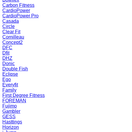
Carbon Fitness
CardioPower
CardioPower Pro
Casada
Circle
Clear Fit
Cornilleau
Concept2
DFC
Dfit
DHZ
Donic
Double Fish
Eclipse
Ego
Everyfit
Family
First Degree Fitness
FOREMAN
Fujimo
Gambler
GESS
Hasttings
Horizon