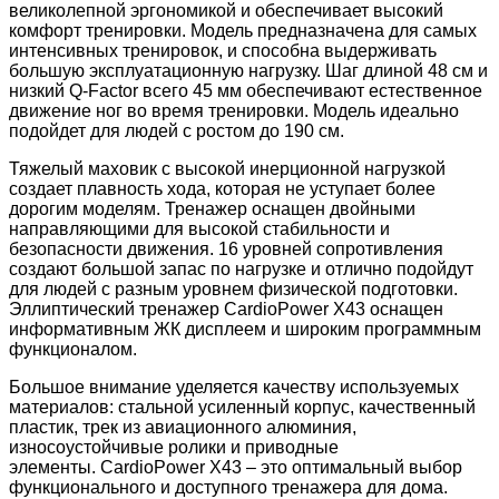
великолепной эргономикой и обеспечивает высокий
комфорт тренировки. Модель предназначена для самых
интенсивных тренировок, и способна выдерживать
большую эксплуатационную нагрузку. Шаг длиной 48 см и
низкий Q-Factor всего 45 мм обеспечивают естественное
движение ног во время тренировки. Модель идеально
подойдет для людей с ростом до 190 см.
Тяжелый маховик с высокой инерционной нагрузкой
создает плавность хода, которая не уступает более
дорогим моделям. Тренажер оснащен двойными
направляющими для высокой стабильности и
безопасности движения. 16 уровней сопротивления
создают большой запас по нагрузке и отлично подойдут
для людей с разным уровнем физической подготовки.
Эллиптический тренажер CardioPower X43 оснащен
информативным ЖК дисплеем и широким программным
функционалом.
Большое внимание уделяется качеству используемых
материалов: стальной усиленный корпус, качественный
пластик, трек из авиационного алюминия,
износоустойчивые ролики и приводные
элементы. CardioPower Х43 – это оптимальный выбор
функционального и доступного тренажера для дома.