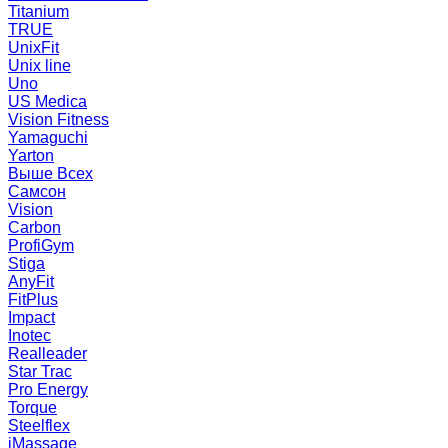
Titanium
TRUE
UnixFit
Unix line
Uno
US Medica
Vision Fitness
Yamaguchi
Yarton
Выше Всех
Самсон
Vision
Carbon
ProfiGym
Stiga
AnyFit
FitPlus
Impact
Inotec
Realleader
Star Trac
Pro Energy
Torque
Steelflex
iMassage