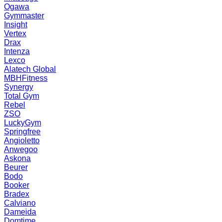
Ogawa
Gymmaster
Insight
Vertex
Drax
Intenza
Lexco
Alatech Global
MBHFitness
Synergy
Total Gym
Rebel
ZSO
LuckyGym
Springfree
Angioletto
Anwegoo
Askona
Beurer
Bodo
Booker
Bradex
Calviano
Dameida
Domtime