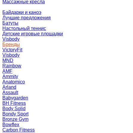
Массажные кресла
Байдарки и каноэ
Лучшие предложения
Батуты
Настольный теннис
Детские игровые площадки
Visbody
Бренды
VictoryFit
Visbody
MND
Rainbow
AMF
Ammity
Anatomico
Arland
Assault
Babygarden
BH Fitness
Body Solid
Bondy Sport
Bronze Gym
Bowflex
Carbon Fitness