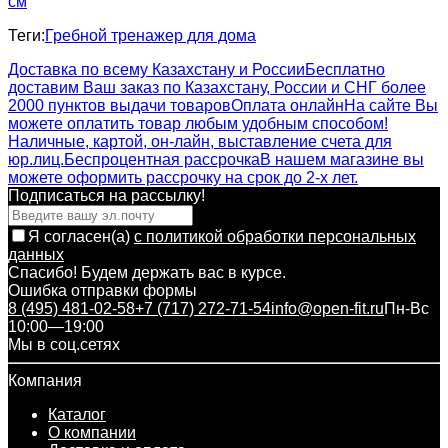
см
Теги:
Гребной тренажер для дома
Доставка по всему Казахстану и России
Бесплатно
доставим Ваш заказ по Казахстану, России и СНГ более
2000 пунктов выдачи товаров
Оплата онлайн
На сайте Вы
можете оплатить товар любым удобным способом!
Наличные, картой, он-лайн, выставление счета для
юр.лиц.
Беспроцентная рассрочка
В нашем магазине вы
можете оформить рассрочку на срок до 2-х лет.
Подписаться на рассылкy!
Я согласен(a)
с политикой обработки персональных
данных
Спасибо! Будем держать вас в курсе.
Ошибка отправки формы
8 (495) 481-02-58
+7 (717) 272-71-54
info@open-fit.ru
Пн-Вс
10:00—19:00
Мы в соц.сетях
Компания
Каталог
О компании