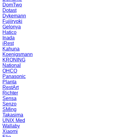
DomTwo
Dotast
Dykemann
Fujiiryoki
Gelonya
Hatico
Inada
iRest
Kahuna
Koenigsmann
KRONING
National
OHCO
Panasonic
Planta
RestArt
Richter
Sensa
Senzo
SMing
Takasima
UNIX Med
Wallaby
Xiaomi
Elio