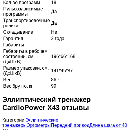
Кол-во программ
18
Пульсозависимые
Да
программы
Транспортировочные
Да
ролики
Складывание
Нет
Гарантия
2 года
Габариты
Габариты в рабочем
состоянии, см.
196*66*168
(ДхШхВ)
Размер упаковки, см.
141*45*87
(ДхШхВ)
Вес
86 кг
Вес брутто, кг
99
Эллиптический тренажер
СardioPower X43 отзывы
Категории:
Эллиптические
тренажеры
Эргометры
Передний привод
Длина шага от 40