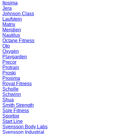
Itosima
Jera
Johnson Class
Laufstein
Matrix
Meridien
Nautilus
Octane Fitness
Oto
Oxygen
Playgarden
Precor
Protrain
Proski
Proxima
Royal Fitness
Scholle
Schwinn
Shua
Smith Strength
Sole Fitness
Sportop
Start Line
Svensson Body Labs
Svensson Industrial