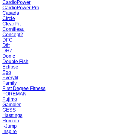
CardioPower
CardioPower Pro
Casada
Circle
Clear Fit
Cornilleau
Concept2
DFC
Dfit
DHZ
Donic
Double Fish
Eclipse
Ego
Everyfit
Family
First Degree Fitness
FOREMAN
Fujimo
Gambler
GESS
Hasttings
Horizon
i-Jump
Inspire