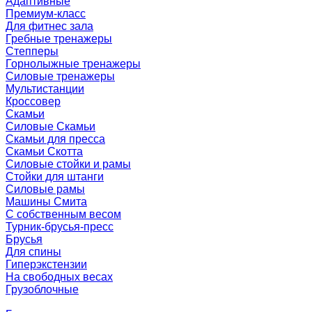
Адаптивные
Премиум-класс
Для фитнес зала
Гребные тренажеры
Степперы
Горнолыжные тренажеры
Силовые тренажеры
Мультистанции
Кроссовер
Скамьи
Силовые Скамьи
Скамьи для пресса
Скамьи Скотта
Силовые стойки и рамы
Стойки для штанги
Силовые рамы
Машины Смита
C собственным весом
Турник-брусья-пресс
Брусья
Для спины
Гиперэкстензии
На свободных весах
Грузоблочные