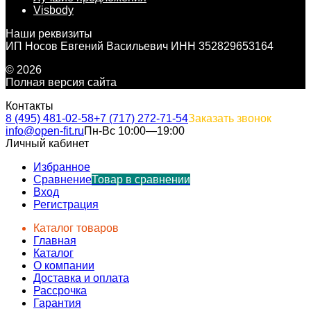
Visbody
Наши реквизиты
ИП Носов Евгений Васильевич ИНН 352829653164
© 2026
Полная версия сайта
Контакты
8 (495) 481-02-58
+7 (717) 272-71-54
Заказать звонок
info@open-fit.ru
Пн-Вс 10:00—19:00
Личный кабинет
Избранное
Сравнение
Товар в сравнении
Вход
Регистрация
Каталог товаров
Главная
Каталог
О компании
Доставка и оплата
Рассрочка
Гарантия