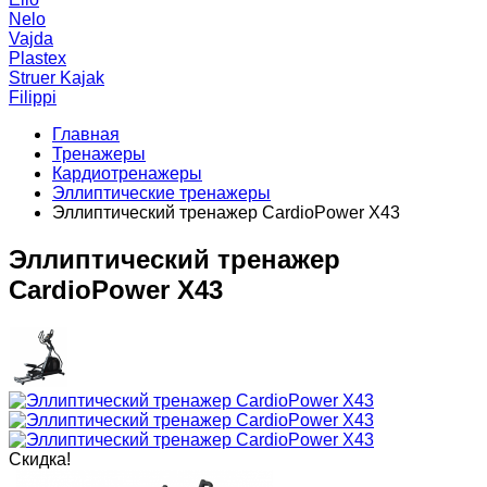
Nelo
Vajda
Plastex
Struer Kajak
Filippi
Главная
Тренажеры
Кардиотренажеры
Эллиптические тренажеры
Эллиптический тренажер СardioPower X43
Эллиптический тренажер
СardioPower X43
Скидка!