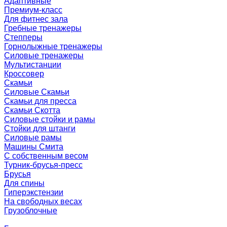
Адаптивные
Премиум-класс
Для фитнес зала
Гребные тренажеры
Степперы
Горнолыжные тренажеры
Силовые тренажеры
Мультистанции
Кроссовер
Скамьи
Силовые Скамьи
Скамьи для пресса
Скамьи Скотта
Силовые стойки и рамы
Стойки для штанги
Силовые рамы
Машины Смита
C собственным весом
Турник-брусья-пресс
Брусья
Для спины
Гиперэкстензии
На свободных весах
Грузоблочные