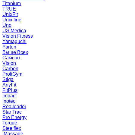
Titanium
TRUE
UnixFit
Unix line
Uno
US Medica
Vision Fitness
Yamaguchi
Yarton
Выше Всех
Самсон
Vision
Carbon
ProfiGym
Stiga
AnyFit
FitPlus
Impact
Inotec
Realleader
Star Trac
Pro Energy
Torque
Steelflex
iMassage