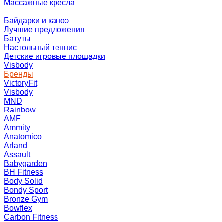
Массажные кресла
Байдарки и каноэ
Лучшие предложения
Батуты
Настольный теннис
Детские игровые площадки
Visbody
Бренды
VictoryFit
Visbody
MND
Rainbow
AMF
Ammity
Anatomico
Arland
Assault
Babygarden
BH Fitness
Body Solid
Bondy Sport
Bronze Gym
Bowflex
Carbon Fitness