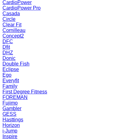
CardioPower
CardioPower Pro
Casada
Circle
Clear Fit
Cornilleau
Concept2
DFC
Dfit
DHZ
Donic
Double Fish
Eclipse
Ego
Everyfit
Family
First Degree Fitness
FOREMAN
Fujimo
Gambler
GESS
Hasttings
Horizon
i-Jump
Inspire