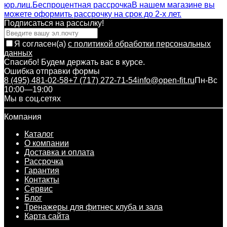
юр.лиц.
Беспроцентная рассрочка
В нашем магазине вы
можете оформить рассрочку на срок до 2-х лет.
Подписаться на рассылкy!
Я согласен(a)
с политикой обработки персональных
данных
Спасибо! Будем держать вас в курсе.
Ошибка отправки формы
8 (495) 481-02-58
+7 (717) 272-71-54
info@open-fit.ru
Пн-Вс
10:00—19:00
Мы в соц.сетях
Компания
Каталог
О компании
Доставка и оплата
Рассрочка
Гарантия
Контакты
Сервис
Блог
Тренажеры для фитнес клуба и зала
Карта сайта