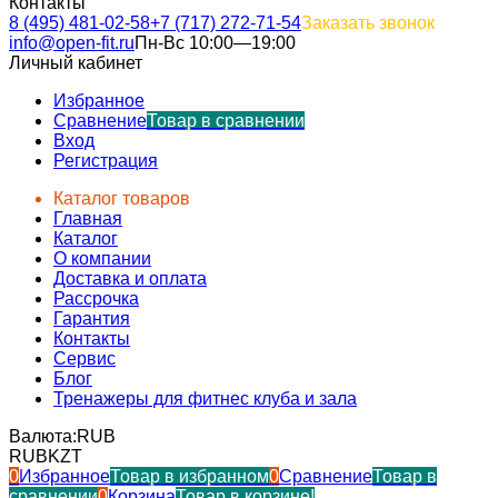
Контакты
8 (495) 481-02-58
+7 (717) 272-71-54
Заказать звонок
info@open-fit.ru
Пн-Вс 10:00—19:00
Личный кабинет
Избранное
Сравнение
Товар в сравнении
Вход
Регистрация
Каталог товаров
Главная
Каталог
О компании
Доставка и оплата
Рассрочка
Гарантия
Контакты
Сервис
Блог
Тренажеры для фитнес клуба и зала
Валюта:
RUB
RUB
KZT
0
Избранное
Товар в избранном
0
Сравнение
Товар в
сравнении
0
Корзина
Товар в корзине!