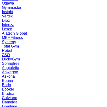
Ogawa
Gymmaster
Insight
Vertex
Drax
Intenza
Lexco
Alatech Global
MBHFitness
Synergy
Total Gym
Rebel
ZSO
LuckyGym
Springfree
Angioletto
Anwegoo
Askona
Beurer
Bodo
Booker
Bradex
Calviano
Dameida
Domtime