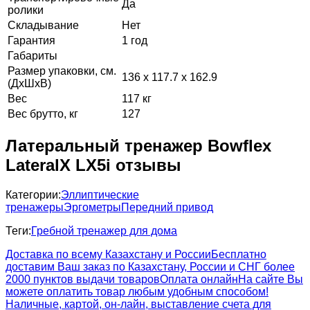
Да
ролики
Складывание
Нет
Гарантия
1 год
Габариты
Размер упаковки, см.
136 x 117.7 x 162.9
(ДхШхВ)
Вес
117 кг
Вес брутто, кг
127
Латеральный тренажер Bowflex
LateralX LX5i отзывы
Категории:
Эллиптические
тренажеры
Эргометры
Передний привод
Теги:
Гребной тренажер для дома
Доставка по всему Казахстану и России
Бесплатно
доставим Ваш заказ по Казахстану, России и СНГ более
2000 пунктов выдачи товаров
Оплата онлайн
На сайте Вы
можете оплатить товар любым удобным способом!
Наличные, картой, он-лайн, выставление счета для