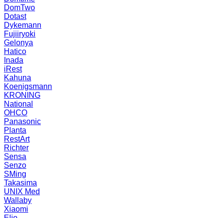
DomTwo
Dotast
Dykemann
Fujiiryoki
Gelonya
Hatico
Inada
iRest
Kahuna
Koenigsmann
KRONING
National
OHCO
Panasonic
Planta
RestArt
Richter
Sensa
Senzo
SMing
Takasima
UNIX Med
Wallaby
Xiaomi
Elio