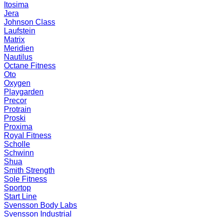
Itosima
Jera
Johnson Class
Laufstein
Matrix
Meridien
Nautilus
Octane Fitness
Oto
Oxygen
Playgarden
Precor
Protrain
Proski
Proxima
Royal Fitness
Scholle
Schwinn
Shua
Smith Strength
Sole Fitness
Sportop
Start Line
Svensson Body Labs
Svensson Industrial