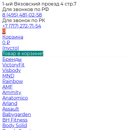
1-ый Вязовский проезд 4 стр.7
Для звонков по РФ
8 (495) 481-02-58
Для звонок по РК
+7 (717) 272-71-54
0
Корзина
0
₽
(пусто)
Товар в корзине!
Бренды
VictoryFit
Visbody
MND
Rainbow
AMF
Ammity
Anatomico
Arland
Assault
Babygarden
BH Fitness
Body Solid