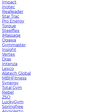
Impact
Inotec
Realleader
Star Trac
Pro Energy
Torque
Steelflex
iMassage
Ogawa
Gymmaster
Insight
Vertex
Drax
Intenza
Lexco
Alatech Global
MBHFitness
Synergy
Total Gym
Rebel
ZSO
LuckyGym
Springfree
Angioletto