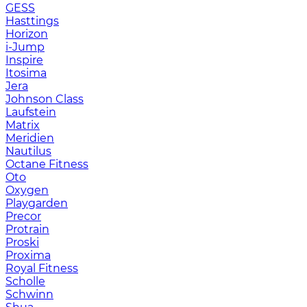
GESS
Hasttings
Horizon
i-Jump
Inspire
Itosima
Jera
Johnson Class
Laufstein
Matrix
Meridien
Nautilus
Octane Fitness
Oto
Oxygen
Playgarden
Precor
Protrain
Proski
Proxima
Royal Fitness
Scholle
Schwinn