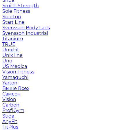
Shua
Smith Strength
Sole Fitness
Sportop
Start Line
Svensson Body Labs
Svensson Industrial
Titanium
TRUE
UnixFit
Unix line
Uno
US Medica
Vision Fitness
Yamaguchi
Yarton
Выше Всех
Самсон
Vision
Carbon
ProfiGym
Stiga
AnyFit
FitPlus