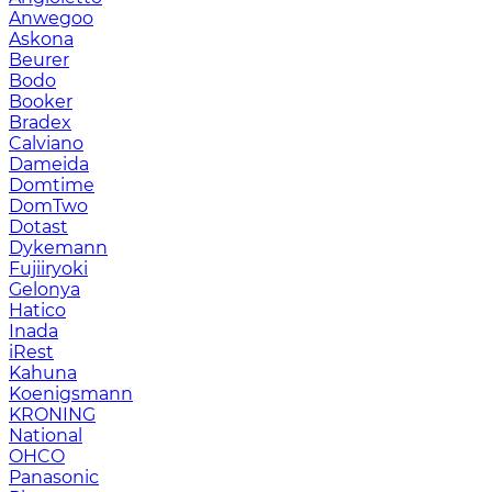
Anwegoo
Askona
Beurer
Bodo
Booker
Bradex
Calviano
Dameida
Domtime
DomTwo
Dotast
Dykemann
Fujiiryoki
Gelonya
Hatico
Inada
iRest
Kahuna
Koenigsmann
KRONING
National
OHCO
Panasonic