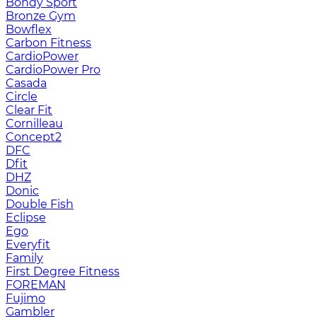
Bondy Sport
Bronze Gym
Bowflex
Carbon Fitness
CardioPower
CardioPower Pro
Casada
Circle
Clear Fit
Cornilleau
Concept2
DFC
Dfit
DHZ
Donic
Double Fish
Eclipse
Ego
Everyfit
Family
First Degree Fitness
FOREMAN
Fujimo
Gambler