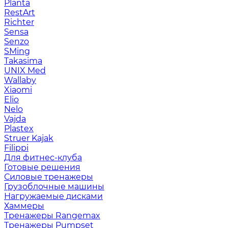
Planta
RestArt
Richter
Sensa
Senzo
SMing
Takasima
UNIX Med
Wallaby
Xiaomi
Elio
Nelo
Vajda
Plastex
Struer Kajak
Filippi
Для фитнес-клуба
Готовые решения
Силовые тренажеры
Грузоблочные машины
Нагружаемые дисками
Хаммеры
Тренажеры Rangemax
Тренажеры Pumpset