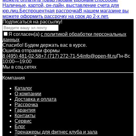
Наличные, картой, он-лайн, выставление счета для
юр.лиц.
Беспроцентная рассрочка
В нашем магазине вы
можете оформить рассрочку на срок до 2-х лет.
Подписаться на рассылкy!
Я согласен(a)
с политикой обработки персональных
данных
Спасибо! Будем держать вас в курсе.
Ошибка отправки формы
8 (495) 481-02-58
+7 (717) 272-71-54
info@open-fit.ru
Пн-Вс
10:00—19:00
Мы в соц.сетях
Компания
Каталог
О компании
Доставка и оплата
Рассрочка
Гарантия
Контакты
Сервис
Блог
Тренажеры для фитнес клуба и зала