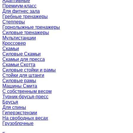
Адаптивные
Премиум-класс
Для фитнес зала
Гребные тренажеры
Степперы
Горнолыжные тренажеры
Силовые тренажеры
Мультистанции
Кроссовер
Скамьи
Силовые Скамьи
Скамьи для пресса
Скамьи Скотта
Силовые стойки и рамы
Стойки для штанги
Силовые рамы
Машины Смита
C собственным весом
Турник-брусья-пресс
Брусья
Для спины
Гиперэкстензии
На свободных весах
Грузоблочные