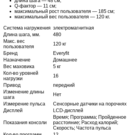
длина шага — 48 см;
Q-фактор — 11 см;
максимальный рост пользователя — 185 см;
максимальный вес пользователя — 120 кг.
Система нагружения
электромагнитная
Длина шага, мм.
480
Макс. вес
120 кг
пользователя
Бренд
Everyfit
Назначение
Домашнее
Вес маховика
5 кг
Кол-во уровней
16
нагрузки
Привод
передний
Изменение длины
Нет
шага
Измерение пульса
Сенсорные датчики на порочнях
Дисплей
LCD-дисплей
Время; Программа; Пройденное
Показания консоли
расстояние; Расход калорий;
Скорость; Частота пульса
Кол-во программ
12