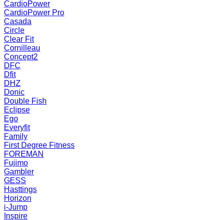
CardioPower
CardioPower Pro
Casada
Circle
Clear Fit
Cornilleau
Concept2
DFC
Dfit
DHZ
Donic
Double Fish
Eclipse
Ego
Everyfit
Family
First Degree Fitness
FOREMAN
Fujimo
Gambler
GESS
Hasttings
Horizon
i-Jump
Inspire