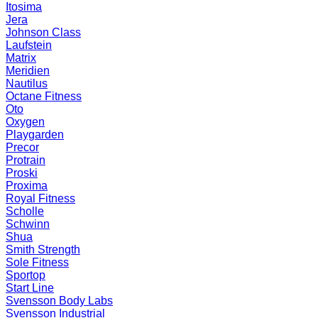
Itosima
Jera
Johnson Class
Laufstein
Matrix
Meridien
Nautilus
Octane Fitness
Oto
Oxygen
Playgarden
Precor
Protrain
Proski
Proxima
Royal Fitness
Scholle
Schwinn
Shua
Smith Strength
Sole Fitness
Sportop
Start Line
Svensson Body Labs
Svensson Industrial