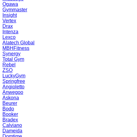
Ogawa
Gymmaster
Insight
Vertex
Drax
Intenza
Lexco
Alatech Global
MBHFitness
Synergy
Total Gym
Rebel
ZSO
LuckyGym
Springfree
Angioletto
Anwegoo
Askona
Beurer
Bodo
Booker
Bradex
Calviano
Dameida
Domtime