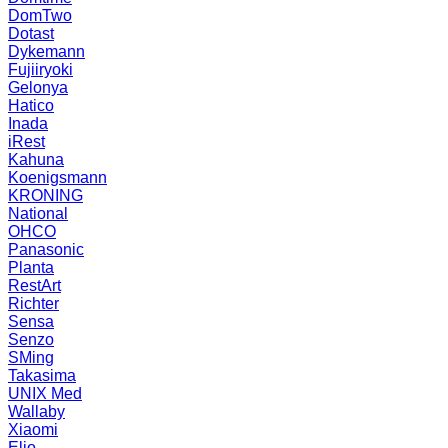
DomTwo
Dotast
Dykemann
Fujiiryoki
Gelonya
Hatico
Inada
iRest
Kahuna
Koenigsmann
KRONING
National
OHCO
Panasonic
Planta
RestArt
Richter
Sensa
Senzo
SMing
Takasima
UNIX Med
Wallaby
Xiaomi
Elio