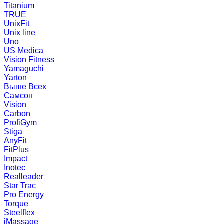
Titanium
TRUE
UnixFit
Unix line
Uno
US Medica
Vision Fitness
Yamaguchi
Yarton
Выше Всех
Самсон
Vision
Carbon
ProfiGym
Stiga
AnyFit
FitPlus
Impact
Inotec
Realleader
Star Trac
Pro Energy
Torque
Steelflex
iMassage