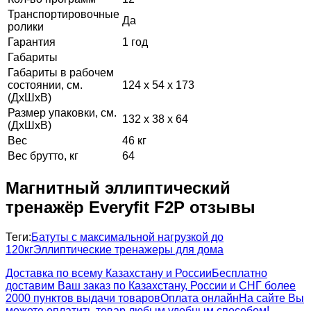
Транспортировочные
Да
ролики
Гарантия
1 год
Габариты
Габариты в рабочем
состоянии, см.
124 х 54 х 173
(ДхШхВ)
Размер упаковки, см.
132 х 38 х 64
(ДхШхВ)
Вес
46 кг
Вес брутто, кг
64
Магнитный эллиптический
тренажёр Everyfit F2P отзывы
Теги:
Батуты с максимальной нагрузкой до
120кг
Эллиптические тренажеры для дома
Доставка по всему Казахстану и России
Бесплатно
доставим Ваш заказ по Казахстану, России и СНГ более
2000 пунктов выдачи товаров
Оплата онлайн
На сайте Вы
можете оплатить товар любым удобным способом!