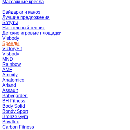
Массажные кресла
Байдарки и каноэ
Лучшие предложения
Батуты
Настольный теннис
Детские игровые площадки
Visbody
Бренды
VictoryFit
Visbody
MND
Rainbow
AMF
Ammity
Anatomico
Arland
Assault
Babygarden
BH Fitness
Body Solid
Bondy Sport
Bronze Gym
Bowflex
Carbon Fitness