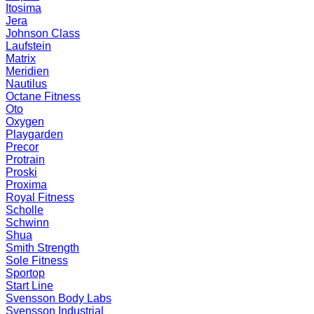
Itosima
Jera
Johnson Class
Laufstein
Matrix
Meridien
Nautilus
Octane Fitness
Oto
Oxygen
Playgarden
Precor
Protrain
Proski
Proxima
Royal Fitness
Scholle
Schwinn
Shua
Smith Strength
Sole Fitness
Sportop
Start Line
Svensson Body Labs
Svensson Industrial