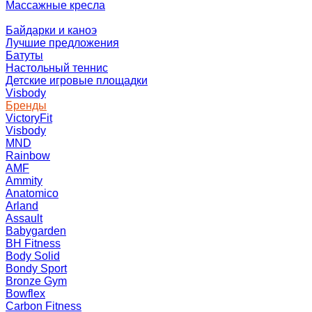
Массажные кресла
Байдарки и каноэ
Лучшие предложения
Батуты
Настольный теннис
Детские игровые площадки
Visbody
Бренды
VictoryFit
Visbody
MND
Rainbow
AMF
Ammity
Anatomico
Arland
Assault
Babygarden
BH Fitness
Body Solid
Bondy Sport
Bronze Gym
Bowflex
Carbon Fitness