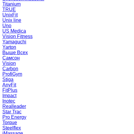
Titanium
TRUE
UnixFit
Unix line
Uno
US Medica
Vision Fitness
Yamaguchi
Yarton
Выше Всех
Самсон
Vision
Carbon
ProfiGym
Stiga
AnyFit
FitPlus
Impact
Inotec
Realleader
Star Trac
Pro Energy
Torque
Steelflex
iMassage