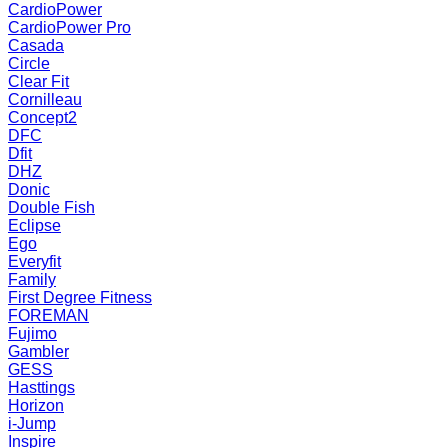
CardioPower
CardioPower Pro
Casada
Circle
Clear Fit
Cornilleau
Concept2
DFC
Dfit
DHZ
Donic
Double Fish
Eclipse
Ego
Everyfit
Family
First Degree Fitness
FOREMAN
Fujimo
Gambler
GESS
Hasttings
Horizon
i-Jump
Inspire