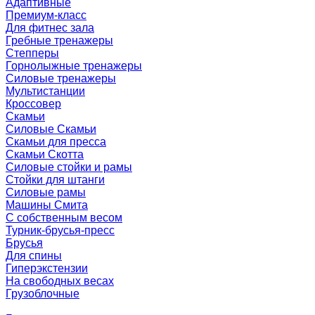
Адаптивные
Премиум-класс
Для фитнес зала
Гребные тренажеры
Степперы
Горнолыжные тренажеры
Силовые тренажеры
Мультистанции
Кроссовер
Скамьи
Силовые Скамьи
Скамьи для пресса
Скамьи Скотта
Силовые стойки и рамы
Стойки для штанги
Силовые рамы
Машины Смита
C собственным весом
Турник-брусья-пресс
Брусья
Для спины
Гиперэкстензии
На свободных весах
Грузоблочные