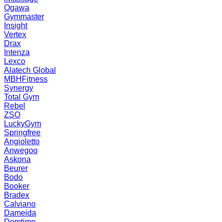
Ogawa
Gymmaster
Insight
Vertex
Drax
Intenza
Lexco
Alatech Global
MBHFitness
Synergy
Total Gym
Rebel
ZSO
LuckyGym
Springfree
Angioletto
Anwegoo
Askona
Beurer
Bodo
Booker
Bradex
Calviano
Dameida
Domtime