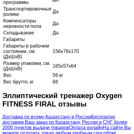
программы
Транспортировочные
Да
ролики
Компенсаторы
Да
неровности пола
Складывание
Да
Габариты
Габариты в рабочем
состоянии, см.
156х78х170
(ДхШхВ)
Размер упаковки, см.
165х57х64
(ДхШхВ)
Вес
59 кг
Вес брутто, кг
68
Эллиптический тренажер Oxygen
FITNESS FIRAL отзывы
Доставка по всему Казахстану и России
Бесплатно
доставим Ваш заказ по Казахстану, России и СНГ более
2000 пунктов выдачи товаров
Оплата онлайн
На сайте Вы
можете оплатить товар любым удобным способом!