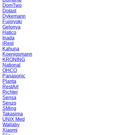
DomTwo
Dotast
Dykemann
Fujiiryoki
Gelonya
Hatico
Inada
iRest
Kahuna
Koenigsmann
KRONING
National
OHCO
Panasonic
Planta
RestArt
Richter
Sensa
Senzo
SMing
Takasima
UNIX Med
Wallaby
Xiaomi